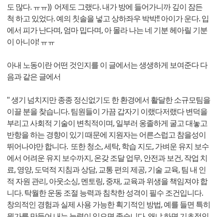
도 많다. ㅠㅠ)) 어제도 그랬다. 내가 방에 들어가니까 깊이 잠든
척 하고 있었다. 예의 칫솔을 넣고 상하좌우 박박!! 아이가 운다. 입
에서 피가 난다며, 엄마 밉다며, 아 몰라 나는 네 기분 헤아릴 기분
이 아니야! ㅠㅠ
아내 노동이란 어떤 것인지를 이 글에서는 생생하게 보여준다 다
음과 같은 글에서
" 생기 넘치지만 종종 정신없기도 한 환경에서 활달한 소규모팀을
이끌 분을 찾습니다. 팀원들이 가끔 갑자기 이랬다저랬다 변덕을
부리고 사회적 기술이 변칙적이며, 일부러 옹졸하게 굴고 대놓고
반항을 하는 경향이 있기 때문에 지원자는 어른스럽고 참을성이
뛰어나야만 합니다. 또한 청소, 세탁, 학습 지도, 가벼운 유지 보수
에서 어려운 유지 보수까지, 온갖 조달 업무, 안전과 보건, 작업 치
료, 영양, 도덕적 지침과 상담, 교통 편의 제공, 기술 교육, 팀 내 인
적 자원 관리, 아웃소싱, 멘토링, 중재, 교육과 위생을 책임져야 합
니다. 탁월한 운동 조절 능력과 침착한 성격이 필수 조건입니다.
창의적인 경험과 실제 사용 가능한 획기적인 방법, 예를 들면 특히
뭔가를 만들어 내는 능력이 있으면 좋습니다. 왜냐 하면 기초적인