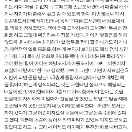
기는 하다. 어쩔 수 없지 ㅠ 그때그때 인근도서관에서 대출을 해주
거나 자기가 대출해서 갖고 갈 수 있도록 한다. 이번에는 내가 사
당솔밭도서관에 책이 없어서 동작구 다른 도서관에서 상호대차
로 책을 신청하였었다. 책이 언제 도착하는지 도서관에 두세번 전
화를 하고 그렇게 확인하는 과정을 거쳤다. 아이가 헛걸음을 하지
않도록, 회사에서는 처리해야 할 업무로 짬이 잘 안나기도 하거니
와 개인적인 일로 통화를 하는 게 눈치가 보이기도 해서 점심 시간
기다렸다가 몰아서 전화로 처리를 했다. 아이가 6시쯤 들러 찾아
가야 했는데, 이 아이는 해당도서가 아동도서이다보니 어린이자
료실에서 받아야 한다고 생각했나보다. 그런데 어린이자료실은 5
시반이 되면 문을 닫는다. 3층에 종합자료실에서 상호대차한 책
을 찾아야 하는게 상식이라는 것은 나한테만 상식으로 해당되는
내용이었고, 아이한테까지 3층으로 가서 찾아와야 한다는 것을
친절하고 자세하게 이엄마가 전달을 안 했었는 모양-그 말을 제대
로 전달하지 못한 오로지 내 탓이라고 생각한다.- 어렵게 도서관
까지 갔다가 그냥 어린이자료실 문닫아서 그냥 논술 수업에 갔다
고 했다. 덕분에 논술에 늦어서 라면파티가 있었는 먹지도 못하고
말았다고 하고 ㅠ 그래서 어제도 아이에게 무진장 화를 내버렸다.