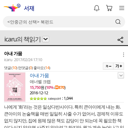
icaru의 책읽기
아내 가뭄
메뉴
icaru 2017/02/24 17:10
10
0
14
댓글 (
)
먼댓글 (
)
좋아요 (
)
아내 가뭄
애너벨 크랩
15,750
원 (
10%
↓
870
)
2016-12-12
: 1,044
나에게 '화'라는 것은 일상다반사이다. 특히 큰아이에게 내는 화.
큰아이의 논술책을 매번 일일히 사줄 수가 없어서, 경제적 이유도
없지 않지만, 집에 원체 많은 책도 감당이 안 되는데 꼭 필요한 책
이다 싶지 않으면 사주지 않으려고 하지만, 뭔가 계속 늘어나고 있