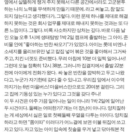
옆에서 살뜰하게 챙겨 주지 못해서 다른 공간에서라도 고군분투
하는 나의 노력을 무색하게 만들기 때문에. 라고 써놓고, 참 말도
되지 않는다고 생각했다가, 그렇다. 이런 문제 하나를 제대로 해결
하지 못하는 것은 회사 업무를 제대로 해내지 못하는 것과는 또 다
른 느낌이다. 그렇다. 비록 사소하지만 상처는 깊다. 바로 다음 날
인 오늘 오후 1시에 생태탐방 1박 2일 캠프에 출발하는 그 아이. 준
비물 안에 "좋아하는 반찬 싸오기"가 있었다. 아이는 롯데 비엔나
소세지를 올리브유만 넣고 칼집 넣어 볶은 것을 좋아해서 그거싸
주고, 치킨 너겟도 준비했다. 무려 아침에 10분 더 일찍 일어나서!
그런데 오늘 정확히 12시 38분, 그러니까 집결지에서 출발 22분
전에 아이에게 전화가 왔다. 싸 놓은 반찬을 깜박하고 두고 나왔
다고, 누군가 자기한테 갖다 줄 수 있냐고. 우리집 앞에서 이수역
까지가는 6번 마을버스! 마을버스만으로도 20여분 걸린다. 그리
고 집에 기동성 있는 누가 있다고 그것을 갖다 주나!
이 두 사건은 아주 가끔 일어나는 일이 아니라 1박 2일에 일어난
두 사건이다. 둘째는 어떠한가? 걔는 더 장난이 아니다. 양치질하
는 게 세상에서 싫은 일로 첫째둘째 우열을 다투는 아이다. 양치질
하라고 하면 "쫌이따" 이러다가 어느결에 보면 이불 뒤집어 쓰고
자고 있다. 자고 있는 아이 입속에 칫솔을 우겨 넣고 닦아줘본 적