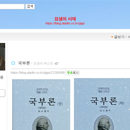
묘생의 서재
https://blog.aladin.co.kr/gigo
글보기
ｌ
국부론
ｌ
묘생의 AI고전
https://blog.aladin.co.kr/gigo/17260998
내용