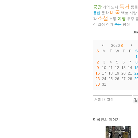
독서
공간
기억
도시
동물
미국
들판
문학
백로
사랑
소설
여행
각
소통
우주
식
일상
작가
죽음
평전
2026
8
S
M
T
W
T
F
S
1
2
3
4
5
6
7
8
9
10
11
12
13
14
1
16
17
18
19
20
21
2
23
24
25
26
27
28
2
30
31
미국인의 이야기