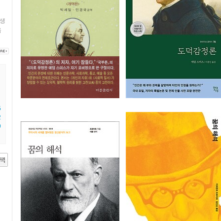
생
음
5
2
9