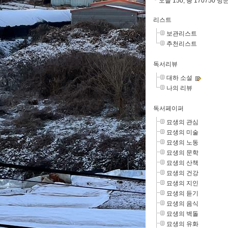
오늘 150, 총 170750 방
리스트
보관리스트
추천리스트
독서리뷰
대하 소설
나의 리뷰
독서페이퍼
묘생의 관심
묘생의 미술
묘생의 노동
묘생의 문학
묘생의 산책
묘생의 건강
묘생의 지인
묘생의 듣기
묘생의 음식
묘생의 벽돌
묘생의 유화