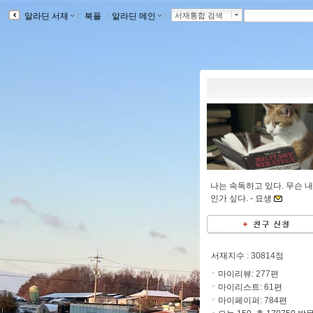
알라딘 서재
ｌ
북플
ｌ
알라딘 메인
ｌ
서재통합 검색
나는 속독하고 있다. 무슨 
인가 싶다. -
묘생
서재지수
: 30814점
마이리뷰:
277
편
마이리스트:
61
편
마이페이퍼:
784
편