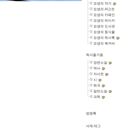
묘생의 작가
묘생의 AI고전
묘생의 카페인
묘생의 하이커
묘생의 도서관
묘생의 동식물
묘생의 독서록
묘생의 북커버
독서즐거움
장편소설
역사
자서전
시
희곡
일반소설
과학
방명록
서재 태그