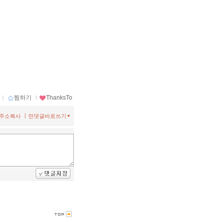
ｌ
찜하기
ｌ
ThanksTo
ㅣ
주소복사
먼댓글바로쓰기