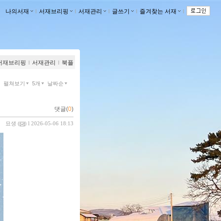
나의서재
ｌ
서재브리핑
ｌ
서재관리
ｌ
글쓰기
ｌ
즐겨찾는 서재
ｌ
서재브리핑
ｌ
서재관리
ｌ
북플
펼쳐보기
5개
날짜순
댓글(
0
)
묘생
(
) l 2026-05-06 18:13