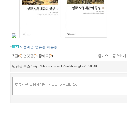
노동계급
중류층
하류층
,
,
댓글(
0
)
먼댓글(
0
)
좋아요(
2
)
좋아요
ｌ
공유하기
먼댓글 주소 :
https://blog.aladin.co.kr/trackback/gigo/7558648