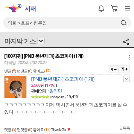
마지막 키스
[100자평] [PNB 풍년제과] 초코파이 (1개)
메뉴
다락방 2025/07/02 20:27
5
0
17
댓글 (
)
먼댓글 (
)
좋아요 (
)
[PNB 풍년제과] 초코파이 (1개)
2,500
원 (
17%
↓)
알라딘
판매업체 :
: 15,415
ㅋㅋㅋㅋㅋㅋㅋㅋㅋ 이제 책 사면서 풍년제과 초코파이를 살 수
있다 ㅋㅋㅋㅋㅋㅋㅋㅋㅋㅋㅋㅋㅋㅋ
글목록
5
0
17
댓글 (
)
먼댓글 (
)
좋아요 (
)
ThanksTo