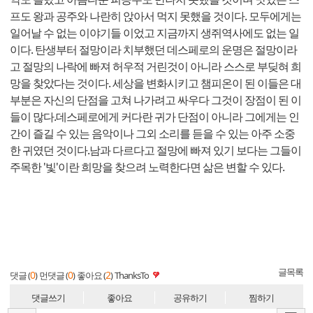
프도 왕과 공주와 나란히 앉아서 먹지 못했을 것이다. 모두에게는
일어날 수 없는 이야기들 이었고 지금까지 생쥐역사에도 없는 일
이다. 탄생부터 절망이라 치부했던 데스페로의 운명은 절망이라
고 절망의 나락에 빠져 허우적 거린것이 아니라 스스로 부딪혀 희
망을 찾았다는 것이다. 세상을 변화시키고 챔피온이 된 이들은 대
부분은 자신의 단점을 고쳐 나가려고 싸우다 그것이 장점이 된 이
들이 많다.데스페로에게 커다란 귀가 단점이 아니라 그에게는 인
간이 즐길 수 있는 음악이나 그외 소리를 듣을 수 있는 아주 소중
한 귀였던 것이다.남과 다르다고 절망에 빠져 있기 보다는 그들이
주목한 '빛'이란 희망을 찾으려 노력한다면 삶은 변할 수 있다.
글목록
0
0
2
댓글 (
)
먼댓글 (
)
좋아요 (
)
ThanksTo
댓글쓰기
좋아요
공유하기
찜하기