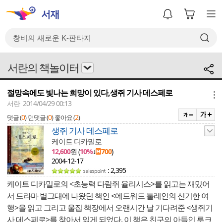
서란의 책놀이터
절망속에도 빛나는 희망이 있다,생쥐 기사 데스페로
메뉴
서란 2014/04/29 00:13
0
0
2
댓글 (
)
먼댓글 (
)
좋아요 (
)
생쥐 기사 데스페로
케이트 디카밀로
12,600
원 (
10%
↓
700
)
2004-12-17
: 2,395
케이트 디카밀로의 <초능력 다람쥐 율리시스>를 읽고는 재밌어
서 드라마 별그대에 나왔던 책인 <에드워드 툴레인의 신기한 여
행>을 읽고 그리고 울집 책장에서 오랜시간 날 기다려준 <생쥐기
사 데스페로>를 찾아서 읽게 되었다. 이 책은 친구의 아들인 루크