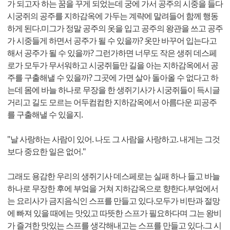
가 되고자 하는 꿈을 꾸게 되었는데 궁에 가서 공주의 시중을 들다
시궁쥐의 공주를 지하감옥에 가두는 계략에 말려들어 함께 행동
하게 된다.미그가 정말 공주의 옷을 입고 공주의 왕관을 쓰고 공주
가 시중들게 하면서 공주가 될 수 있을까? 옷만 바꾸어 입는다고
해서 공주가 될 수 있을까? 그런가하면 너무도 작은 생쥐 데스페
로가 모두가 무서워하고 시궁쥐들만 길을 아는 지하감옥에서 공
주를 구출해낼 수 있을까? 그곳에 가면 살아 돌아올 수 없다고 하
는데 몸에 바늘 하나로 무장을 한 생쥐기사가 시궁쥐들이 득시글
거리고 길도 모르는 어두컴컴한 지하감옥에서 아름다운 피공주
를 구출해낼 수 있을지.
"날 사랑하는 사람이 있어. 나도 그 사람을 사랑하고. 내게는 그것
보다 중요한 일은 없어."
그래도 용감한 우리의 생쥐기사 데스페로는 실패 하나 들고 바늘
하나로 무장한 후에 부엌을 거쳐 지하감옥으로 향한다.부엌에서
는 요리사가 금지음식인 스프를 만들고 있다.모두가 비탄과 절망
에 빠져 있을 때에는 맛있고 따뜻한 스프가 필요하다며 그는 왕비
가 즐겨한 맛있는 스프를 생각해내고는 스프를 만들고 있다.그 시