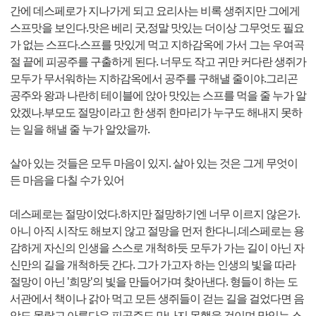
간에 데스페로가 지나가게 되고 요리사는 비록 생쥐지만 그에게
스프맛을 보인다.맛은 베리 굿,정말 맛있는 더이상 그무엇도 필요
가 없는 스프다.스프를 맛있게 먹고 지하감옥에 가서 그는 우여곡
절 끝에 피공주를 구출하게 된다. 너무도 작고 귀만 커다란 생쥐가
모두가 무서워하는 지하감옥에서 공주를 구해낼 줄이야.그리곤
공주와 왕과 나란히 테이블에 앉아 맛있는 스프를 먹을 줄 누가 알
았겠나.부모도 절망이라고 한 생쥐 한마리가 누구도 해내지 못하
는 일을 해낼 줄 누가 알았을까.
살아 있는 것들은 모두 마음이 있지. 살아 있는 것은 그게 무엇이
든 마음을 다칠 수가 있어
데스페로는 절망이었다.하지만 절망하기엔 너무 이르지 않은가.
아니 아직 시작도 해보지 않고 절망을 먼저 한다니.데스페로는 용
감하게 자신의 인생을 스스로 개척하듯 모두가 가는 길이 아닌 자
신만의 길을 개척하듯 간다. 그가 가고자 하는 인생의 빛을 따라
절망이 아닌 '희망'의 빛을 만들어가며 찾아낸다. 형들이 하는 도
서관에서 책이나 갉아 먹고 모든 생쥐들이 걷는 길을 걸었다면 음
악도 몰랐고 아름다운 피공주도 만나지 못했을 것이며 맛있는 스