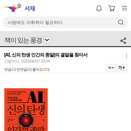
책이 있는 풍경
[AI, 신의 탄생 인간의 종말]의 결말을 찾아서
메뉴
단발머리 2026/06/07 20:44
2
0
30
댓글 (
)
먼댓글 (
)
좋아요 (
)