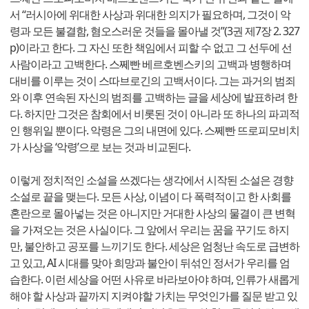
서 “러시아에 위대한 사상과 위대한 의지가 필요하며, 그것이 악
령과 모든 불결함, 혐오스러운 것들을 몰아낼 것”(3권 제7장 2. 327
p)이라고 한다. 그 자신 또한 책임에서 피할 수 없고 그 선두에 선
사람이라고 고백한다. 스쩨빤 베르호벤스키의 고백과 병행하며
대비를 이루는 것이 스따브로긴의 고백서이다. 그는 과거의 범죄
와 이후 연속된 자신의 범죄를 고백하는 글을 세상에 발표하려 한
다. 하지만 그것은 참회에서 비롯된 것이 아니라 또 하나의 파괴적
인 행위일 뿐이다. 악령은 그의 내면에 있다. 스쩨빤 뜨로피모비치
가 사상을 ‘악령’으로 보는 것과 비교된다.
이렇게 정치적인 소설을 쓰겠다는 생각에서 시작된 소설은 경향
소설로 끝을 맺는다. 모든 사상, 이념이 다 폭력적이고 한 사회를
혼란으로 몰아넣는 것은 아니지만 거대한 사상의 물결이 큰 변혁
을 가져오는 것은 사실이다. 그 앞에서 우리는 꿈을 꾸기도 하지
만, 불안하고 공포를 느끼기도 한다. 세상은 엄청난 속도로 급변하
고 있고, AI 시대를 맞아 희망과 불안이 뒤섞인 정서가 우리를 엄
습한다. 이런 세상을 어떤 사유로 바라보아야 하며, 인류가 새롭게
해야 할 사상과 끝까지 지켜야할 가치는 무엇인가를 질문 받고 있