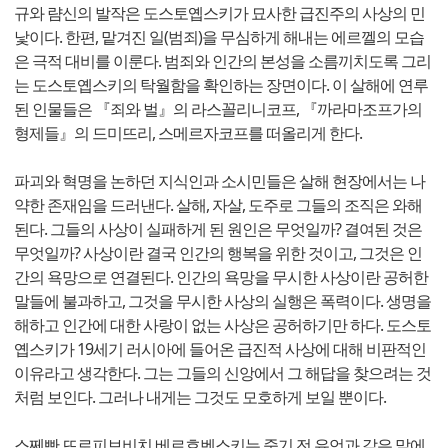
규와 럄신의 발작은 도스토옙스키가 묘사한 급진주의 사상의 민
낯이다. 한편, 맡겨진 일(범죄)을 무심하게 해내는 에르껠의 모습
은 극적 대비를 이룬다. 범죄와 인간의 본성을 소름끼치도록 그리
는 도스토옙스키의 탁월함을 확인하는 장면이다. 이 살해에 연루
된 인물들은 『죄와 벌』의 라스꼴리니코프, 『까라마조프가의
형제들』의 드미뜨리, 스메르자코프를 떠올리게 한다.
파괴와 혁명을 논하던 지식인과 소시민들은 살해 현장에서는 나
약한 존재임을 드러낸다. 살해, 자살, 도주로 그들의 조직은 와해
된다. 그들의 사상이 실패하게 된 원인은 무엇일까? 결여된 것은
무엇일까? 사상이란 결국 인간의 행복을 위한 것이고, 그것은 인
간의 욕망으로 연결된다. 인간의 욕망을 무시한 사상이란 공허한
말들에 불과하고, 그것을 무시한 사상의 실행은 폭력이다. 생명을
해하고 인간에 대한 사랑이 없는 사상은 공허하기만 하다. 도스토
옙스키가 19세기 러시아에 들어온 급진적 사상에 대해 비판적인
이유라고 생각한다. 그는 그들의 신앙에서 그 해답을 찾으려는 것
처럼 보인다. 그러나 내게는 그것도 모호하게 보일 뿐이다.
스쩨빤 뜨로피보비치 베르호벤스키는 죽기 전 유언과 같은 말에