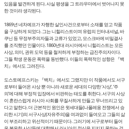
있음을 발견하게 된다. 사실 평생을 그 트라우마에서 벗어나지 못
한 것이라 생각된다.
1869년 네차예프가 자행한 살인사건으로부터 소재를 얻고 작품
을 구상하게 되었다. 그는 니힐리스트이며 유럽의 인터내셔널, 바
쿠닌 등 무정부주의자들과 교류가 있었고, 모스크바에 비밀결사
를 조직했던 인물이다. 1860년대 러시아에서 니힐리스트는 모든
사상, 의미, 권위 도덕 등을 철저하게 부정하는 급진주의자이다.
그들 학생 운동은 폭력을 동반했다. 이들의 폭력적인 성향은 『백
치』에서도 그려진다.
도스토예프스키는 『백치』에서도 그랬지만 이 작품에서도 서구
로부터 들어온 사상 뿐 아니라 새로운 세대의 다양한 ‘사상’, ‘주
의’에 대해 부정적 입장에서 비판하는 태도를 취한다. 서구의 사상
이 혼란스럽게 러시아 사회를 무질서하게 만들고 무너뜨리고 있
다고 말한다. 더 근본적인 원인은 윗세대들(나폴레옹 전쟁에서 승
리한 시기)의 서구사상(자유주의)을 여과없이 들여오고 그들의 삶
이 부조리하고 위선적이기 때문이다. 그러기에 서구로부터 들어
온 불온한 사상들에 대항해서 러시아의 정신을 지키지 못하는 것