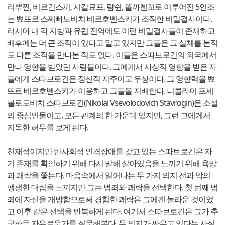
리뿌찐, 비르긴스끼, 시갈료프, 럄쉰, 똘까첸꼬로 이루어진 5인조
는 뾰뜨르 스쩨빠노비치 베르호벤스키가 조직한 비밀결사이다.
러시아 내 각 지방과 유럽 전역에도 이런 비밀결사들이 존재하고
배후에는 더 큰 조직이 있다고 알고 있지만 그들은 그 실체를 본적
도 다른 조직을 만나본 적도 없다. 이들은 스따브로긴의 외국에서
만나 영향을 받았던 사람들이다. 그에게서 사상적 영향을 받은 자
들에게 스따브로긴은 정신적 지주이고 우상이다. 그 영향력을 뾰
뜨르 베르호벤스키가 이용하고 그들을 지배한다. 니콜라이 프세
볼로도비치 스따브로긴(Nikolai Vsevolodovich Stavrogin)은 소설
의 중심인물이고, 모든 관계의 한 가운데 있지만, 그런 그에게서
지독한 허무를 보게 된다.
천재적이지만 반사회적 인격장애를 갖고 있는 스따브로긴은 자
기 존재를 확인하기 위해 다시 말해 살아있음을 느끼기 위해 욕망
과 쾌락을 쫓는다. 마음속에서 일어나는 두 가지 의지 선과 악의
팽팽한 대립을 느끼지만 그는 범죄와 쾌락을 선택한다. 첫 번째 범
죄에 자신을 개방함으로써 경험한 쾌락은 그에겐 놀라운 것이었
고 이후 같은 선택을 반복하게 된다. 여기서 스따브로긴은 그가 추
구하듯 자유로운가를 질문해본다. 두 의지가 싸우고 있다는 사실