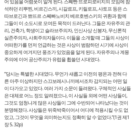
어 있음을 어렴풋이 알게 된다. 스쩨빤 뜨로피로비치의 모임에 참
석하던 리뿌찐, 비르긴스끼, 시갈료프, 키릴로프, 샤토프 등은 스
따브로긴과 뾰뜨르 스쩨빠노비치 베르호벤스키의 귀환과 함께
그들이 이 소도시로 모여든 목적이 드러난다. 그들은 자유주의 관
리, 건축가, 학생이고 슬라브주의자, 인신사상 신봉자, 무신론적
실존주의자, 사회주의자들이다. 이들을 소개할 때 그들의 사상이
어떠한가를 먼저 언급하는 것은 사상이 범람하던 시기에 사상이
중요하게 여겨지던 풍조가 있었음을 알게 된다. 자유주의나 계몽
주의에 이어 공산주의가 유럽을 휩쓸던 시대였다.
“당시는 특별한 시대였다. 무언가 새롭고 이전의 평온과 전혀 다
른 아주 이상하지만 스끄보레시니끼에서조차 감지되는 어떤 일
이 다가오고 있었다. 여러 가지 소문이 들려왔다. 구체적인 사실들
은 대체로 어느 정도 알려졌으나, 이 사실들 외에 어떤 사상들이,
그것도 엄청나게 많은 사상들이 그에 수반되어 나타났다는 것이
분명해졌다. 사상들은 뒤죽박죽이어서 어디에 적용시킬 수도 없
었고, 그것이 무엇을 의미하는지도 정확히 알 수 없었다.”(1권 제1
장 5. 32p)