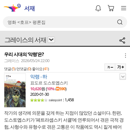
그레이스의 서재
우리 시대의 ‘악령’은?
메뉴
그레이스 2026/05/24 22:00
5
0
41
댓글 (
)
먼댓글 (
)
좋아요 (
)
악령 - 하
표도르 도스토옙스키
10,620
원 (
10%
↓
590
)
2020-01-30
: 1,458
작가의 생각에 의문을 갖게 하는 지점이 많았던 소설이다. 한편,
도스토옙스키가 ‘페트라솁스키 서클’에 연루되어서 겪은 극적 경
험, 사형수와 유형수로 겪은 고통은 이 작품에도 역시 짙게 배어