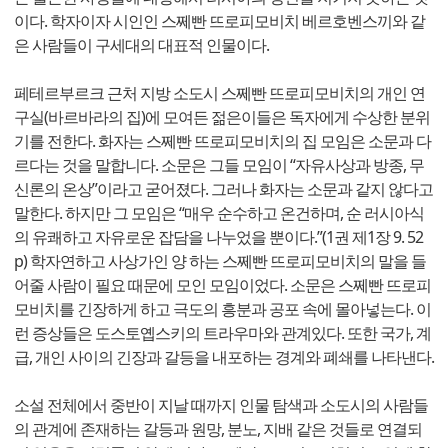
이다. 학자이자 시인인 스쩨빤 뜨로피모비치 베르호벤스끼와 같
은 사람들이 구세대의 대표적 인물이다.
페테르부르크 근처 지방 소도시 스쩨빤 뜨로피모비치의 개인 연
구실(바르바라의 집)에 모여든 젊은이들은 독자에게 수상한 분위
기를 전한다. 화자는 스쩨빤 뜨로피모비치의 집 모임은 소문과 다
르다는 것을 말합니다. 소문은 그들 모임이 “자유사상과 방종, 무
신론의 온상”이라고 굳어졌다. 그러나 화자는 소문과 같지 않다고
말한다. 하지만 그 모임은 “매우 순수하고 온건하며, 순 러시아식
의 유쾌하고 자유로운 잡담을 나누었을 뿐이다.”(1권 제1장 9. 52
p) 학자연하고 사상가인 양 하는 스쩨빤 뜨로피모비치의 말을 들
어줄 사람이 필요 때문에 모인 모임이었다. 소문은 스쩨빤 뜨로피
모비치를 긴장하게 하고 극도의 흥분과 공포 속에 몰아넣는다. 이
런 증상들은 도스토옙스키의 트라우마와 관계있다. 또한 국가, 계
급, 개인 사이의 긴장과 갈등을 내포하는 경계와 폐쇄를 나타낸다.
소설 전체에서 중반이 지날 때까지 인물 탐색과 소도시의 사람들
의 관계에 존재하는 갈등과 원망, 분노, 지배 같은 것들로 연결되