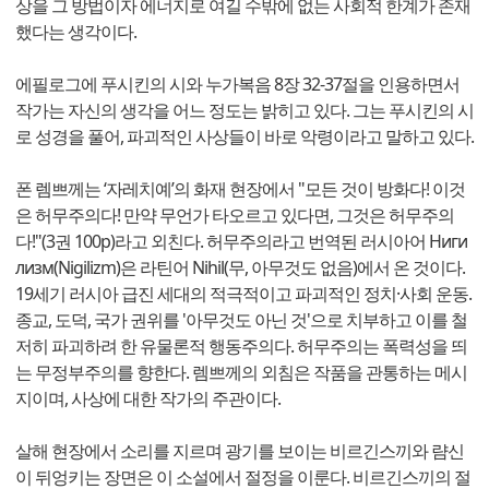
상을 그 방법이자 에너지로 여길 수밖에 없는 사회적 한계가 존재
했다는 생각이다.
에필로그에 푸시킨의 시와 누가복음 8장 32-37절을 인용하면서
작가는 자신의 생각을 어느 정도는 밝히고 있다. 그는 푸시킨의 시
로 성경을 풀어, 파괴적인 사상들이 바로 악령이라고 말하고 있다.
폰 렘쁘께는 ‘자레치예’의 화재 현장에서 "모든 것이 방화다! 이것
은 허무주의다! 만약 무언가 타오르고 있다면, 그것은 허무주의
다!"(3권 100p)라고 외친다. 허무주의라고 번역된 러시아어 Ниги
лизм(Nigilizm)은 라틴어 Nihil(무, 아무것도 없음)에서 온 것이다.
19세기 러시아 급진 세대의 적극적이고 파괴적인 정치·사회 운동.
종교, 도덕, 국가 권위를 '아무것도 아닌 것'으로 치부하고 이를 철
저히 파괴하려 한 유물론적 행동주의다. 허무주의는 폭력성을 띄
는 무정부주의를 향한다. 렘쁘께의 외침은 작품을 관통하는 메시
지이며, 사상에 대한 작가의 주관이다.
살해 현장에서 소리를 지르며 광기를 보이는 비르긴스끼와 럄신
이 뒤엉키는 장면은 이 소설에서 절정을 이룬다. 비르긴스끼의 절