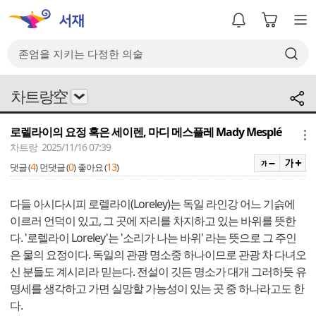
차트랑空
로렐라이의 요정 혹은 세이렌, 마디 메스플레 Mady Mesplé
메뉴
차트랑 2025/11/16 07:39
4
0
13
댓글 (
)
먼댓글 (
)
좋아요 (
)
다들 아시다시피 로렐라이(Loreley)는 독일 라인강 어느 기슭에
이르러 언덕이 있고, 그 곳에 자리를 차지하고 있는 바위를 뜻한
다. '로렐라이 Loreley'는 '소리가 나는 바위' 라는 뜻으로 그 주인
은 물의 요정이다. 독일의 관광 명소중 하나이므로 관광 차 다녀오
신 분들도 계시리라 믿는다. 전설이 깃든 명소가 대개 그러하듯 유
명세를 생각하고 가면 실망할 가능성이 있는 곳 중 하나라고도 한
다.