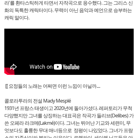
라'를 환타스틱하게 타면서 자작곡으로 응수했다. 그는 그리스 신
화의 독특한 캐릭터이다. 무력이 아닌 음악과 예언으로 승부하는
캐릭 말이다.
[[ 요정들의 노래는 어쩌면 이런 느낌이 아닐까....
콜로라투라의 전설 Mady Mesplé
1931
년 프랑스 태생이고
2020
년에 돌아가셨다. 레퍼토리가 무척
다양했지만 그녀를 상징하는 대표곡은 작곡가 들리브(Delibes) 가
쓴 오페라 라크메(Lakmé)이다. 그녀는 뛰어난 기교와 세련미, 무
엇보다도 훌륭한 무대 매너등으로 정평이 나있었다. 그녀가 프랑
스의 자존심이라 불리는 이유이다. 로렐라이, 세이렌 님프들은 아