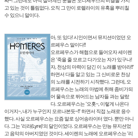
짜~! 그런데도 아직 살아계신 분들은 오디세우스의 비결을 가지
고 있는 것이 틀림없다. 오직 그 만이 로렐라이의 유혹을 뿌리칠
수 있으니 말이다.
아, 또 있다! 시인이면서 뮤지션이었던 오
르페우스 말이다!!
오르페우스가 해협으로 들어오자 세이렌
은 '죽을 줄 모르고 다가오는 자가 있구나!
자, 천상의 마력이 담긴 이 노래를 받아라!!'
하면서 다들 알고 있는 그 신비로운 천상
의 노래를 시전하기 시작했다. 그런데, 오
르페우스는 노래의 마법에 취해 좀비가되
어 물속으로 뛰어드는 남자들 과는 달랐
다. 오르페우스는 '오홋~, 이렇게 나온다
이거지~, 내가 누구인지 모르나본듯~!!' 하면서 직접 노래로 응수
했다. 사실 오르페우스는 요즘 말로 싱어송라이터 였다. 뿐만 아니
다. 그는 '리라(Lyre)'의 달인이었다. 오르페우스는 만능 뮤지션었
고 음악의 아버지였던 것이다. 세이렌의 노래에 오르페우스는 '리