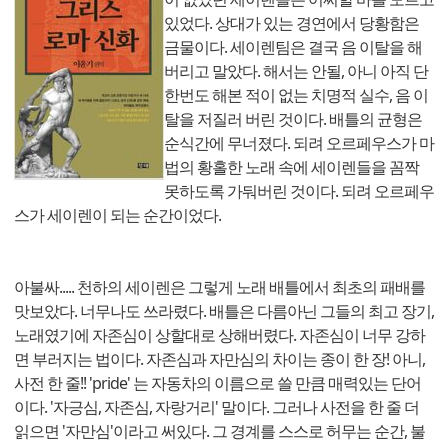
있었다. 상대가 있는 경연에서 당황함은
금물이다. 세이렌팀은 결국 음 이탈을 해
버리고 말았다. 해서는 안될, 아니 아직 단
한번도 해본 적이 없는 치명적 실수, 음 이
탈을 저질러 버린 것이다. 배틀의 균형은
순식간에 무너졌다. 되려 오르페우스가 마
법의 황홀한 노래 속에 세이렌들을 꼼짝
못하도록 가둬버린 것이다. 되려 오르페우
스가 세이렌이 되는 순간이었다.
아불싸..... 천하의 세이렌은 그렇게 노래 배틀에서 최초의 패배를
맛보았다. 너무나도 쓰라렸다. 배틀은 다름아닌 그들의 최고 장기,
노래였기에 자존심이 상할대로 상해버렸다. 자존심이 너무 강하
면 부러지는 법이다. 자존심과 자만심의 차이는 종이 한 장! 아니,
사전 한 줄!! 'pride' 는 자동차의 이름으로 쓸 만큼 매력있는 단어
이다. '자긍심, 자존심, 자랑거리' 말이다. 그러나 사전을 한 줄 더
읽으면 '자만심'이라고 써있다. 그 경계를 스스로 허무는 순간, 불