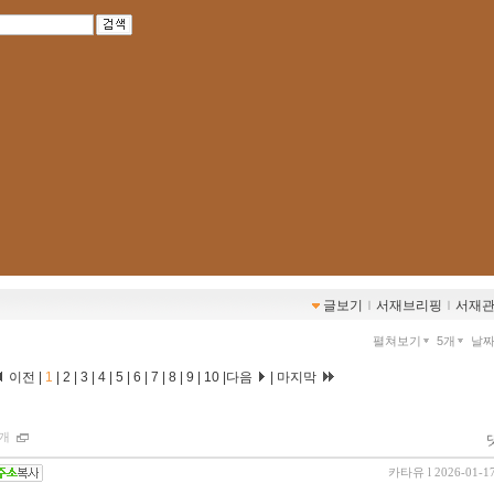
글보기
ｌ
서재브리핑
ｌ
서재
펼쳐보기
5개
날
이전 |
1
|
2
|
3
|
4
|
5
|
6
|
7
|
8
|
9
|
10
|
다음
|
마지막
개
카타유
l 2026-01-1