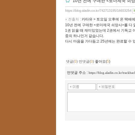
10년 전에 구매한 <로마제국 쇠망사
https://blog.aladin.co.kr/742713195/16653254
전출처 :
카타유 > 토요일 오후에 온 택배에
10년 전에 구매한 <로마제국 쇠망사>를 다 
1권 읽을 때 재미있었는데 2권에서 기독교 
중의 하나인거 같습니다.
다시 마음을 가다듬고 25년에는 완료할 수 
댓글(
0
)
먼댓글(
0
)
좋아요(
5
)
먼댓글 주소 :
https://blog.aladin.co.kr/track