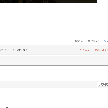
좋아요
ｌ
공유하기
ｌ
ㅣ
back/742713195/17027368
주소복사
먼댓글바로