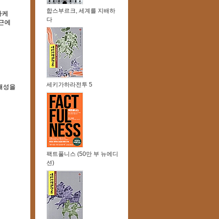
합스부르크, 세계를 지배하
케 
다
측근에
세키가하라전투 5
왜성을 
팩트풀니스 (50만 부 뉴에디
션)