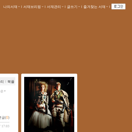
나의서재
ｌ
서재브리핑
ｌ
서재관리
ｌ
글쓰기
ｌ
즐겨찾는 서재
ｌ
관리
ｌ
북플
짜순
댓글(
0
)
7 17:03