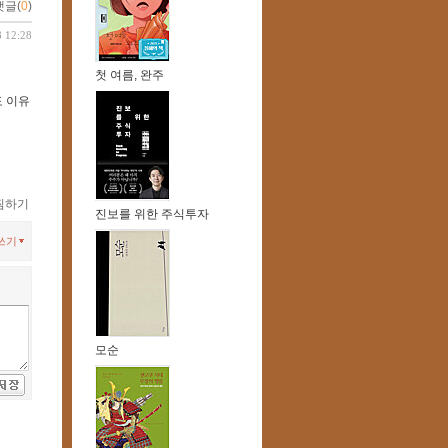
댓글(
0
)
8 12:28
첫 여름, 완주
도 이유
찜하기
진보를 위한 주식투자
쓰기
모순