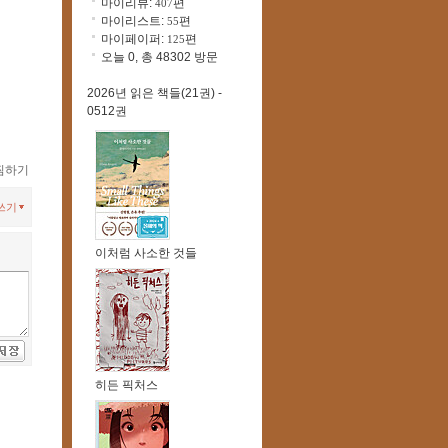
마이리뷰:
편
407
마이리스트:
편
55
마이페이퍼:
편
125
오늘 0, 총 48302 방문
2026년 읽은 책들(21권) -
0512권
찜하기
쓰기
이처럼 사소한 것들
히든 픽처스