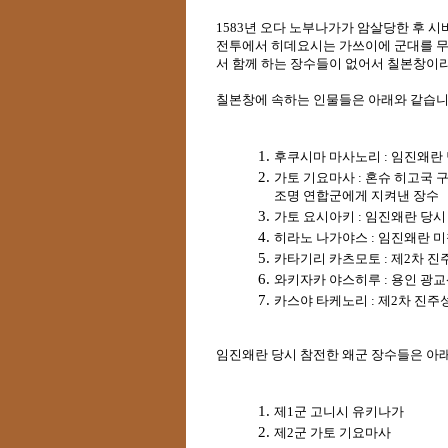
1583년 오다 노부나가가 암살당한 후 
전투에서 히데요시는 가쓰이에 군대를 무
서 함께 하는 장수들이 없어서 칠본창이라
칠본창에 속하는 인물들은 아래와 같습니다
후쿠시마 마사노리 : 임진왜란 
가토 기요마사 : 혼슈 히고국 구
조명 연합군에게 지켜낸 장수
가토 요시아키 : 임진왜란 당시 
히라노 나가야스 : 임진왜란 
카타기리 카츠모토 : 제2차 진
와키자카 야스히루 : 용인 광교
카스야 타케노리 : 제2차 진주
임진왜란 당시 참전한 왜군 장수들은 아래와
제1군 고니시 유키나가
제2군 가토 기요마사