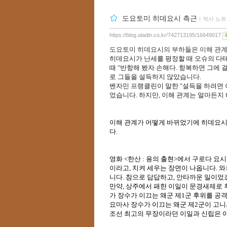
도요토미 히데요시 측근
ｌ
역사 노트
https://blog.aladin.co.kr/742713195/16649017
도요토미 히데요시의 부하들은 이해 관계
히데요시가 난세를 평정할 때 오슈의 다테
때 "반항해 봤자 손해다. 항복하면 그에 
로 그들을 설득하지 않았습니다. 
벤자민 프랭클린이 말한 "설득을 하려면 
었습니다. 하지만, 이해 관계는 얼마든지 
이해 관계가 어떻게 바뀌었기에 히데요시
다.
영화 <한산 : 용의 출현>에서 구로다 
이라고, 치켜 세우는 장면이 나옵니다. 
니다. 참으로 답답하고, 안타까운 일이었죠
만약, 상주에서 패한 이일이 문경새제로 
가 장수가 이끄는 왜군 제1군 후위를 공
요마사 장수가 이끄는 왜군 제2군이 고니
조선 최고의 무장이라던 이일과 신립은 아