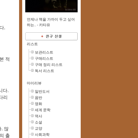
언제나 책을 가까이 두고 싶어
하는.. -
카타유
다.
리스트
보관리스트
구매리스트
본 적
구매 정리 리스트
독서 리스트
마이리뷰
니다.
일반도서
기다리
음반
영화
세계 문학
역사
소설
교양
. 많
사회과학
의 출