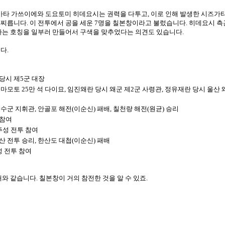
시바타 가쓰이에와 도요토미 히데요시는 권력을 다투고, 이로 인해 발생한 시즈가타
찌릅니다. 이 전투에서 공을 세운 7명을 칠본창이라고 불렀습니다. 히데요시 
는 호칭을 일부러 만들어서 구색을 맞추었다는 의견도 있습니다. 
. 
당시 제5군 대장
마모토 25만 석 다이묘, 임진왜란 당시 왜군 제2군 사령관, 정유재란 당시 울산 
수군 지휘관, 안골포 해전(이순신) 패배, 칠천량 해전(원균) 승리
미참여
주성 전투 참여
산 전투 승리, 한산도 대첩(이순신) 패배
성 전투 참여
 같습니다. 칠본창이 거의 참전한 것을 알 수 있죠. 