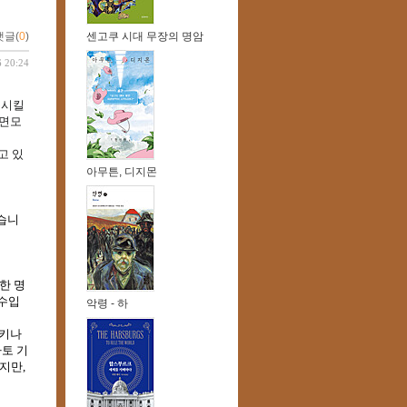
센고쿠 시대 무장의 명암
댓글(
0
)
6 20:24
시킬 
 면모
고 있
아무튼, 디지몬
습니
한 명
장수입
악령 - 하
유키나
가토 기
만, 