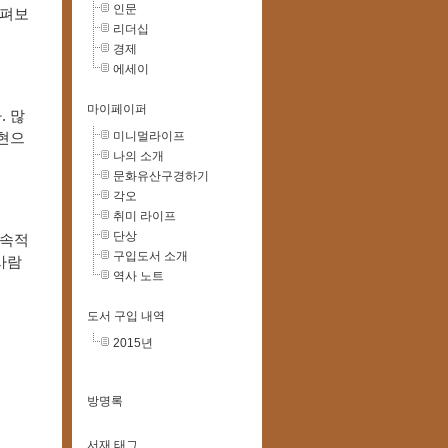
인문
살펴보
리더십
경제
에세이
마이페이퍼
. 많
미니멀라이프
 현으
나의 소개
문화유산구경하기
각오
취미 라이프
단상
지속적
구입도서 소개
사람
역사 노트
도서 구입 내역
2015년
방명록
서재 태그