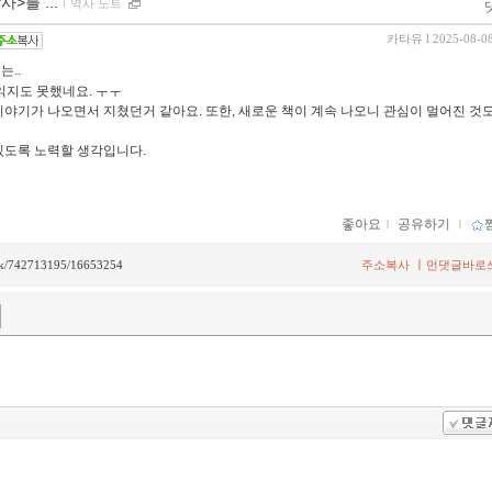
>를 ...
ｌ
역사 노트
카타유
l 2025-08-0
는..
읽지도 못했네요. ㅜㅜ
이야기가 나오면서 지쳤던거 같아요. 또한, 새로운 책이 계속 나오니 관심이 멀어진 것
있도록 노력할 생각입니다.
좋아요
ｌ
공유하기
ｌ
ㅣ
back/742713195/16653254
주소복사
먼댓글바로