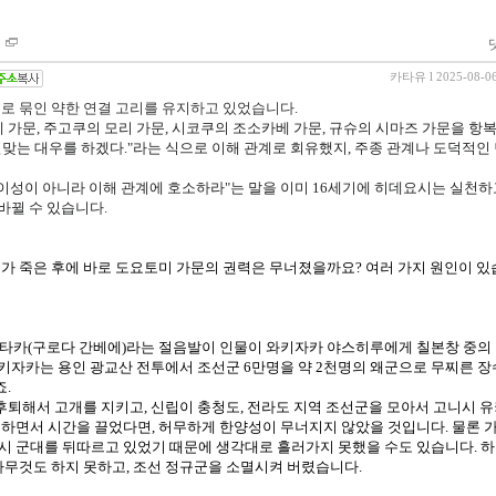
카타유
l 2025-08-0
로 묶인 약한 연결 고리를 유지하고 있었습니다.
 가문, 주고쿠의 모리 가문, 시코쿠의 조소카베 가문, 규슈의 시마즈 가문을 항복
걸맞는 대우를 하겠다."라는 식으로 이해 관계로 회유했지, 주종 관계나 도덕적인
이성이 아니라 이해 관계에 호소하라"는 말을 이미 16세기에 히데요시는 실천하
바뀔 수 있습니다.
가 죽은 후에 바로 도요토미 가문의 권력은 무너졌을까요? 여러 가지 원인이 있
요시타카(구로다 간베에)라는 절음발이 인물이 와키자카 야스히루에게 칠본창 중의 
와키자카는 용인 광교산 전투에서 조선군 6만명을 약 2천명의 왜군으로 무찌른 
. 
후퇴해서 고개를 지키고, 신립이 충청도, 전라도 지역 조선군을 모아서 고니시 
격하면서 시간을 끌었다면, 허무하게 한양성이 무너지지 않았을 것입니다. 물론 
시 군대를 뒤따르고 있었기 때문에 생각대로 흘러가지 못했을 수도 있습니다. 하지
무것도 하지 못하고, 조선 정규군을 소멸시켜 버렸습니다. 