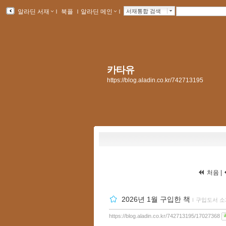
알라딘 서재
ｌ
북플
ｌ
알라딘 메인
ｌ
서재통합 검색
카타유
https://blog.aladin.co.kr/742713195
처음 |
2026년 1월 구입한 책
ｌ
구입도서 소
https://blog.aladin.co.kr/742713195/17027368