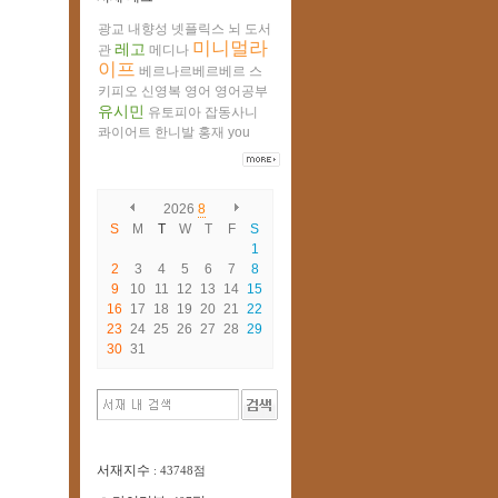
광교
내향성
넷플릭스
뇌
도서
미니멀라
레고
관
메디나
이프
베르나르베르베르
스
키피오
신영복
영어
영어공부
유시민
유토피아
잡동사니
콰이어트
한니발
홍재
you
2026
8
S
M
T
W
T
F
S
1
2
3
4
5
6
7
8
9
10
11
12
13
14
15
16
17
18
19
20
21
22
23
24
25
26
27
28
29
30
31
서재지수
: 43748점