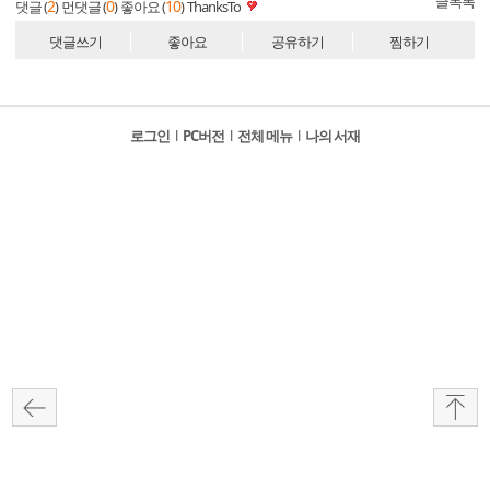
글목록
2
0
10
댓글 (
)
먼댓글 (
)
좋아요 (
)
ThanksTo
댓글쓰기
좋아요
공유하기
찜하기
로그인
l
PC버전
l
전체 메뉴
l
나의 서재