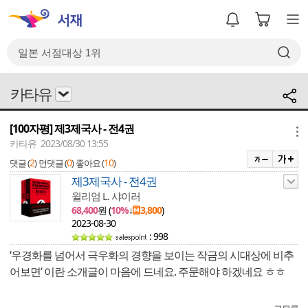
카타유
[100자평] 제3제국사 - 전4권
메뉴
카타유 2023/08/30 13:55
2
0
10
댓글 (
)
먼댓글 (
)
좋아요 (
)
제3제국사 - 전4권
윌리엄 L. 샤이러
68,400
원 (
10%
↓
3,800
)
2023-08-30
: 998
‘우경화를 넘어서 극우화의 경향을 보이는 작금의 시대상에 비추
어보면‘ 이란 소개글이 마음에 드네요. 주문해야 하겠네요 ㅎㅎ