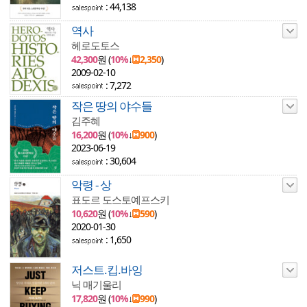
: 44,138
역사
헤로도토스
42,300
원 (
10%
↓
2,350
)
2009-02-10
: 7,272
작은 땅의 야수들
김주혜
16,200
원 (
10%
↓
900
)
2023-06-19
: 30,604
악령 - 상
표도르 도스토예프스키
10,620
원 (
10%
↓
590
)
2020-01-30
: 1,650
저스트.킵.바잉
닉 매기울리
17,820
원 (
10%
↓
990
)