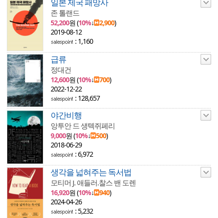
일본 제국 패망사
존 톨랜드
52,200
원 (
10%
↓
2,900
)
2019-08-12
: 1,160
급류
정대건
12,600
원 (
10%
↓
700
)
2022-12-22
: 128,657
야간비행
앙투안 드 생텍쥐페리
9,000
원 (
10%
↓
500
)
2018-06-29
: 6,972
생각을 넓혀주는 독서법
모티머 J. 애들러.찰스 밴 도렌
16,920
원 (
10%
↓
940
)
2024-04-26
: 5,232