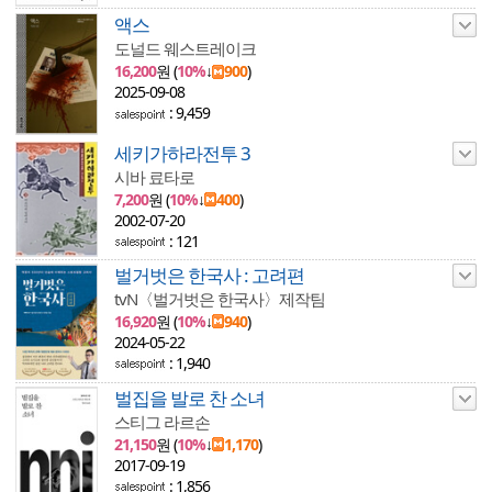
액스
도널드 웨스트레이크
16,200
원 (
10%
↓
900
)
2025-09-08
: 9,459
세키가하라전투 3
시바 료타로
7,200
원 (
10%
↓
400
)
2002-07-20
: 121
벌거벗은 한국사 : 고려편
tvN〈벌거벗은 한국사〉제작팀
16,920
원 (
10%
↓
940
)
2024-05-22
: 1,940
벌집을 발로 찬 소녀
스티그 라르손
21,150
원 (
10%
↓
1,170
)
2017-09-19
: 1,856