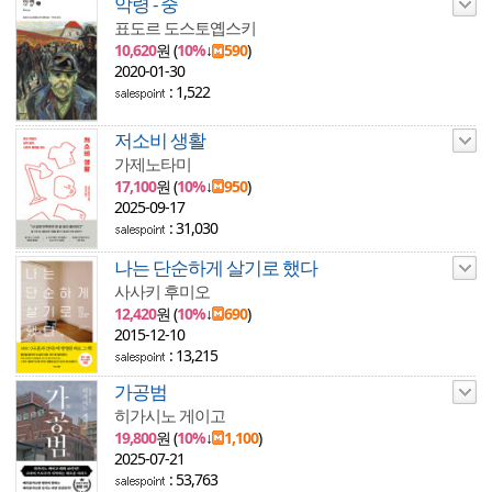
악령 - 중
표도르 도스토옙스키
10,620
원 (
10%
↓
590
)
2020-01-30
: 1,522
저소비 생활
가제노타미
17,100
원 (
10%
↓
950
)
2025-09-17
: 31,030
나는 단순하게 살기로 했다
사사키 후미오
12,420
원 (
10%
↓
690
)
2015-12-10
: 13,215
가공범
히가시노 게이고
19,800
원 (
10%
↓
1,100
)
2025-07-21
: 53,763