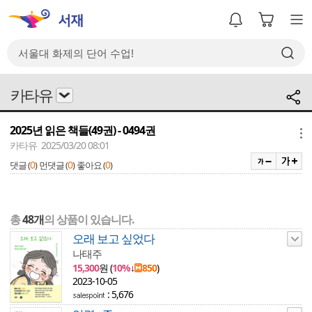
카타유
2025년 읽은 책들(49권) - 0494권
메뉴
카타유 2025/03/20 08:01
0
0
0
댓글 (
)
먼댓글 (
)
좋아요 (
)
총
48개
의 상품이 있습니다.
오래 보고 싶었다
나태주
15,300
원 (
10%
↓
850
)
2023-10-05
: 5,676