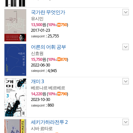
국가란 무엇인가
유시민
13,500
원 (
10%
↓
750
)
2017-01-23
: 25,755
어른의 어휘 공부
신효원
15,750
원 (
10%
↓
870
)
2022-06-30
: 4,945
개미 3
베르나르 베르베르
14,220
원 (
10%
↓
790
)
2023-10-30
: 860
세키가하라전투 2
시바 료타로