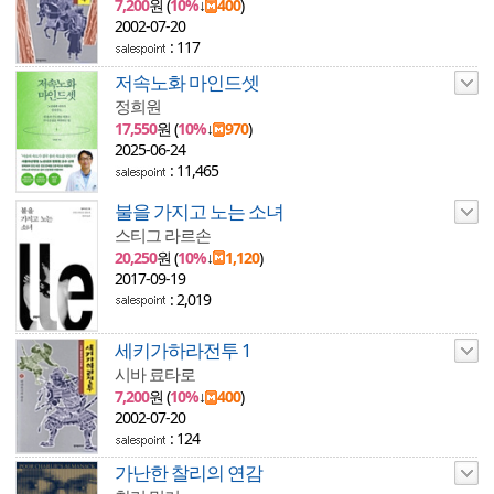
7,200
원 (
10%
↓
400
)
2002-07-20
: 117
저속노화 마인드셋
정희원
17,550
원 (
10%
↓
970
)
2025-06-24
: 11,465
불을 가지고 노는 소녀
스티그 라르손
20,250
원 (
10%
↓
1,120
)
2017-09-19
: 2,019
세키가하라전투 1
시바 료타로
7,200
원 (
10%
↓
400
)
2002-07-20
: 124
가난한 찰리의 연감