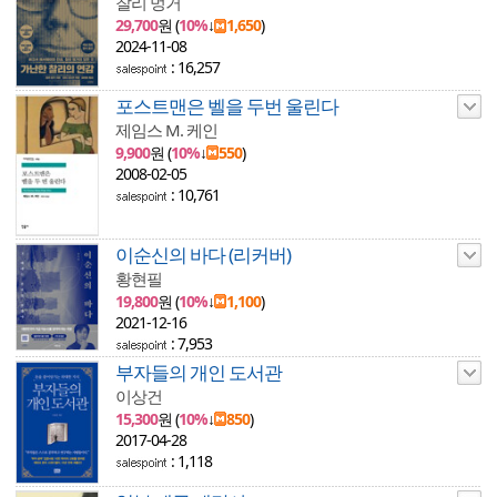
찰리 멍거
29,700
원 (
10%
↓
1,650
)
2024-11-08
: 16,257
포스트맨은 벨을 두번 울린다
제임스 M. 케인
9,900
원 (
10%
↓
550
)
2008-02-05
: 10,761
이순신의 바다 (리커버)
황현필
19,800
원 (
10%
↓
1,100
)
2021-12-16
: 7,953
부자들의 개인 도서관
이상건
15,300
원 (
10%
↓
850
)
2017-04-28
: 1,118