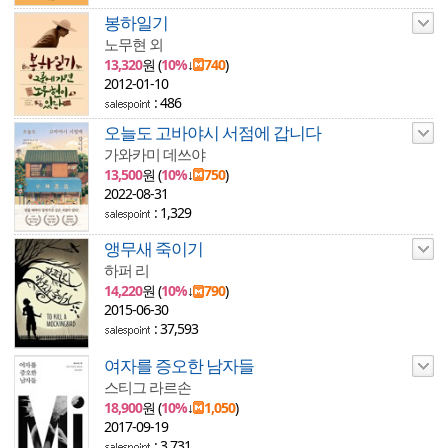
봉하일기
노무현 외
13,320
원 (
10%
↓
740
)
2012-01-10
: 486
오늘도 고바야시 서점에 갑니다
가와카미 데쓰야
13,500
원 (
10%
↓
750
)
2022-08-31
: 1,329
앵무새 죽이기
하퍼 리
14,220
원 (
10%
↓
790
)
2015-06-30
: 37,593
여자를 증오한 남자들
스티그 라르손
18,900
원 (
10%
↓
1,050
)
2017-09-19
: 3,731