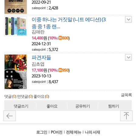
2022-09-21
: 2,428
이중 하나는 거짓말 (니트 에디션) (3
종 중 1종 랜...
김애란
14,400
원 (
10%
↓
800
)
2024-12-31
: 5,372
파견자들
김초엽
17,100
원 (
10%
↓
950
)
2023-10-13
: 8,437
글목록
0
0
0
댓글 (
)
먼댓글 (
)
좋아요 (
)
댓글쓰기
좋아요
공유하기
찜하기
로그인
l
PC버전
l
전체 메뉴
l
나의 서재