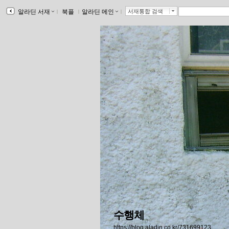
알라딘 서재
ｌ
북플
ｌ
알라딘 메인
ｌ
서재통합 검색
수행체
https://blog.aladin.co.kr/731699123