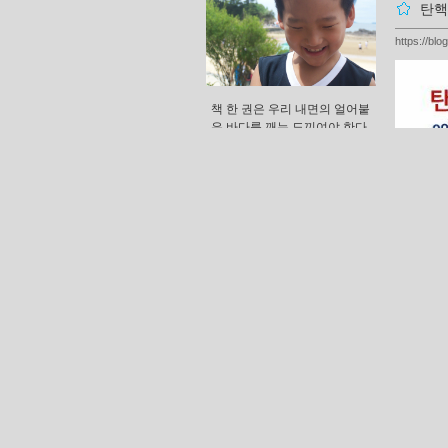
탄핵
https://bl
책 한 권은 우리 내면의 얼어붙
은 바다를 깨는 도끼여야 한다,
발터 벤야민 -
samadhi(眞我)
리스트
보관리스트
구매리스트
마이리스트
마이리뷰
소설
인문
의학, 건강
일기,편지
예술