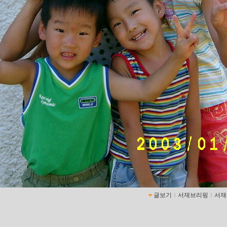
글보기
ｌ
서재브리핑
ｌ
서재