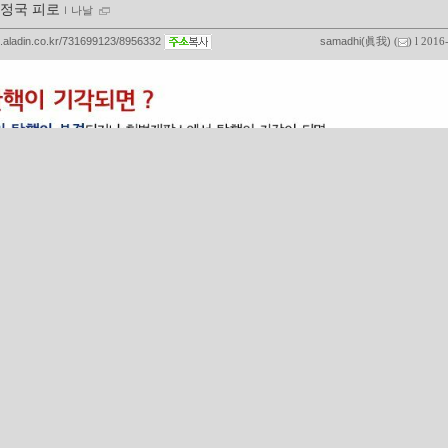
정국 피로
ｌ
나날
og.aladin.co.kr/731699123/8956332
samadhi(眞我)
(
) l 2016