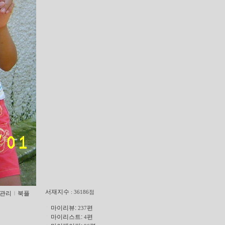
서재지수
: 36186점
관리
ｌ
북플
마이리뷰:
편
237
마이리스트:
편
4