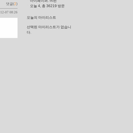
마이페이퍼:
편
96
댓글(
2
)
오늘 4, 총 36219 방문
-12-07 08:26
오늘의 마이리스트
선택된 마이리스트가 없습니
다.
최근 댓글
번역에 대한 평을 꼭 ..
진짜 건조하죠. 세세한..
독후감이 좋아서 읽어..
이 의사 이름을 SNS를 ..
막상 어떤 일이 닥치면..
외국의 좋은 책들은 번..
읽고 싶은 책장에 바로..
좋게 봐주셔서 감사합..
날숨이 되어야 들숨이 ..
ㅋㅋㅋㅋ다 가면입니다..
먼댓글 (트랙백)