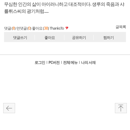
무심한 인간의 삶이 아이러니하고 대조적이다. 생루의 죽음과 샤
를뤼스씨의 광기처럼.....
글목록
8
0
38
댓글 (
)
먼댓글 (
)
좋아요 (
)
ThanksTo
댓글쓰기
좋아요
공유하기
찜하기
로그인
l
PC버전
l
전체 메뉴
l
나의 서재