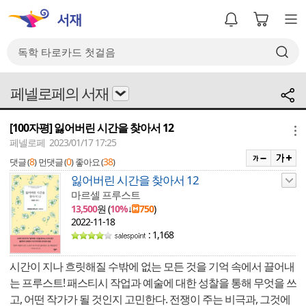
페넬로페의 서재
[100자평] 잃어버린 시간을 찾아서 12
메뉴
페넬로페 2023/01/17 17:25
8
0
38
댓글 (
)
먼댓글 (
)
좋아요 (
)
잃어버린 시간을 찾아서 12
마르셀 프루스트
13,500
원 (
10%
↓
750
)
2022-11-18
: 1,168
시간이 지나 흐릿해질 수밖에 없는 모든 것을 기억 속에서 끌어내
는 프루스트! 패스티시 작업과 예술에 대한 성찰을 통해 무엇을 쓰
고, 어떤 작가가 될 것인지 고민한다. 전쟁이 주는 비극과, 그것에