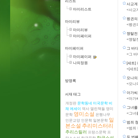
리스트
사교계의
마이리스트
<사교
펭귄의
마이리뷰
<펭귄
마이리뷰
쟁탈
마이페이퍼
<쟁탈
마이페이퍼
그 바
<그 
마이페이퍼
나의정원
[세트]
<[세트
모나의
방명록
<모나
아가씨
서재 태그
<아가
개정판
문학동네
미국문학
비
그녀를
채
에세이
역사
열린책들
영미
영미소설
<그녀
문학
은행나무
일
인문교양
인문학
일본문학
범죄 
본소설
추리미스터리
<범죄 
추리스릴러
프랑스문학
프
두 번
한국소설