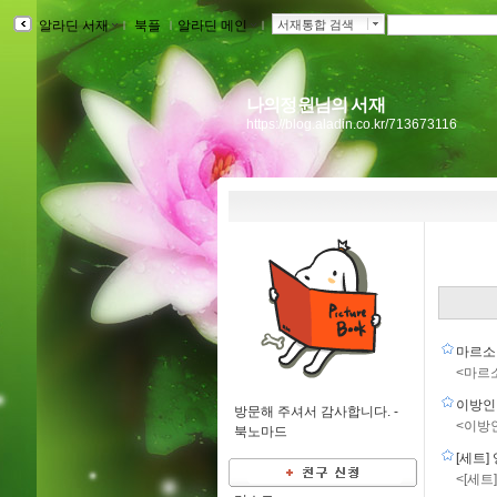
알라딘 서재
ｌ
북플
ｌ
알라딘 메인
ｌ
서재통합 검색
나의정원님의 서재
https://blog.aladin.co.kr/713673116
마르소
<마르
이방
방문해 주셔서 감사합니다. -
<이방
북노마드
[세트]
<[세트