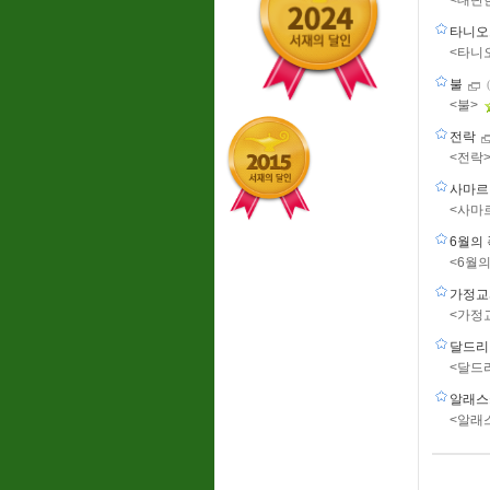
<대단
타니오
<타니
불
<불>
전락
<전락
사마
<사마
6월의
<6월
가정
<가정
달드리
<달드
알래스
<알래