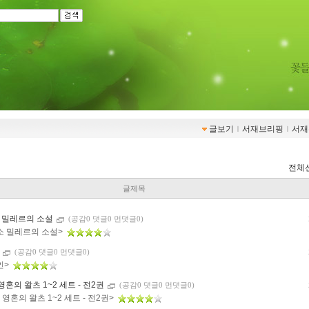
글보기
ｌ
서재브리핑
ｌ
서재
전체
글제목
 밀레르의 소설
(공감0 댓글0 먼댓글0)
소 밀레르의 소설>
인
(공감0 댓글0 먼댓글0)
인>
 영혼의 왈츠 1~2 세트 - 전2권
(공감0 댓글0 먼댓글0)
] 영혼의 왈츠 1~2 세트 - 전2권>