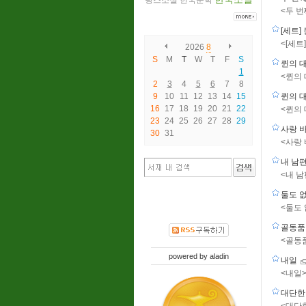
랑스소설
한국문학
<두 번
[세트]
<[세트
2026
8
S
M
T
W
T
F
S
퀸의 
1
<퀸의 
2
3
4
5
6
7
8
9
10
11
12
13
14
15
퀸의 
16
17
18
19
20
21
22
<퀸의 
23
24
25
26
27
28
29
사랑 
30
31
<사랑
내 남
<내 
둘도 
<둘도
골동품
<골동
powered by
aladin
내일
<내일
대단한