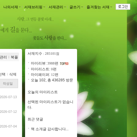
나의서재
ｌ
서재브리핑
ｌ
서재관리
ｌ
글쓰기
ｌ
즐겨찾는 서재
ｌ
서재지수
: 285101점
관리
ｌ
북플
마이리뷰:
편
3988
마이리스트:
편
0
선택
ｌ
삭제
마이페이퍼:
편
12
오늘 102, 총 436285 방문
작성일
오늘의 마이리스트
2026-07-13
선택된 마이리스트가 없습니
다.
2026-07-12
최근 댓글
2026-07-04
책 소개글 감사합니다...