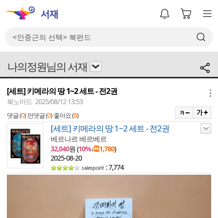
나의정원님의 서재
[세트] 키메라의 땅 1~2 세트 - 전2권
메뉴
북노마드 2025/08/12 13:53
0
0
0
댓글 (
)
먼댓글 (
)
좋아요 (
)
[세트] 키메라의 땅 1~2 세트 - 전2권
베르나르 베르베르
32,040
원 (
10%
↓
1,780
)
2025-08-20
: 7,774