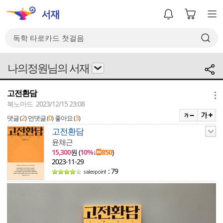
나의정원님의 서재
고전환담
메뉴
북노마드 2023/12/15 23:08
2
0
3
댓글 (
)
먼댓글 (
)
좋아요 (
)
고전환담
윤채근
15,300
원 (
10%
↓
850
)
2023-11-29
: 79