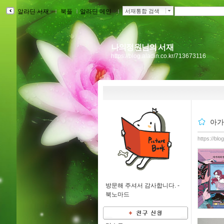
알라딘 서재
ｌ
북플
ｌ
알라딘 메인
ｌ
서재통합 검색
나의정원님의 서재
https://blog.aladin.co.kr/713673116
아가
https://bl
방문해 주셔서 감사합니다. -
북노마드