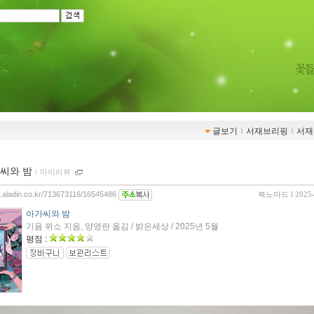
글보기
ｌ
서재브리핑
ｌ
서재
씨와 밤
ｌ
마이리뷰
og.aladin.co.kr/713673116/16545486
북노마드
l 2025
아가씨와 밤
기욤 뮈소 지음, 양영란 옮김 / 밝은세상 / 2025년 5월
평점 :