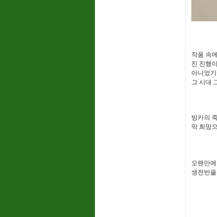
작품 속
진 진행이
아니었기에
그 시대 
빙카의 
막 희망으
오랜만에 
생전반을