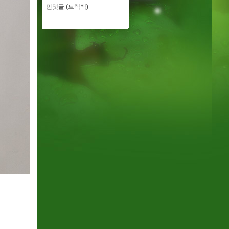
먼댓글 (트랙백)