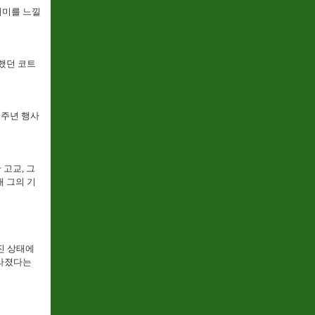
재미를 느낄
했던 코트
0주년 행사
 고교, 그
재 그의 기
진 상태에
사라졌다는