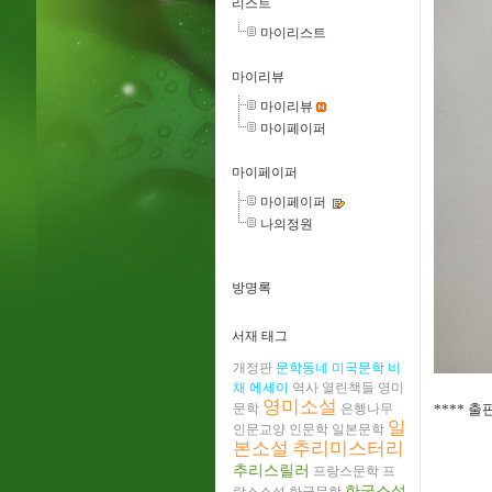
리스트
마이리스트
마이리뷰
마이리뷰
마이페이퍼
마이페이퍼
마이페이퍼
나의정원
방명록
서재 태그
개정판
문학동네
미국문학
비
채
에세이
역사
열린책들
영미
영미소설
**** 
문학
은행나무
일
인문교양
인문학
일본문학
본소설
추리미스터리
추리스릴러
프랑스문학
프
한국소설