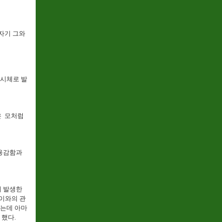
자기 그와
 시체로 발
은 모처럼
 용감함과
이 발생한
이와의 관
했는데 아마
 했다.