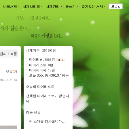
나의서재
ｌ
서재브리핑
ｌ
서재관리
ｌ
글쓰기
ｌ
즐겨찾는 서재
ｌ
서재지수
: 285101점
관리
ｌ
북플
마이리뷰:
편
3988
마이리스트:
편
0
마이페이퍼:
편
12
댓글(
0
)
오늘 355, 총 436137 방문
-06-24 23:18
오늘의 마이리스트
선택된 마이리스트가 없습니
다.
최근 댓글
책 소개글 감사합니다...