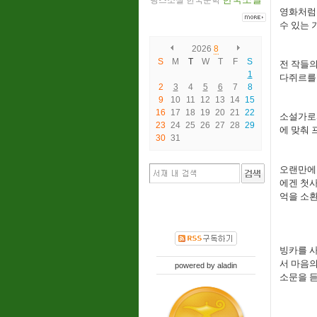
랑스소설
한국문학
영화처럼 
수 있는 
2026
8
S
M
T
W
T
F
S
전 작들
1
다쥐르를
2
3
4
5
6
7
8
9
10
11
12
13
14
15
16
17
18
19
20
21
22
소설가로서
23
24
25
26
27
28
29
에 맞춰 
30
31
오랜만에 
에겐 첫사
억을 소
빙카를 
서 마음의
powered by
aladin
소문을 듣