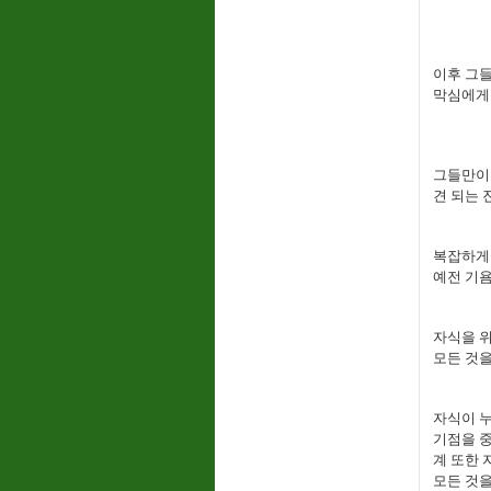
이후 그들
막심에게
그들만이
견 되는 
복잡하게 
예전 기욤
자식을 위
모든 것
자식이 누
기점을 
계 또한
모든 것을