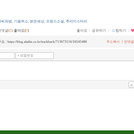
가씨와밤
기욤뮈소
밝은세상
프랑스소설
추리미스터리
,
,
,
,
먼댓글(
0
)
좋아요(
0
)
좋아요
ｌ
공유하기
ｌ
찜하기
ｌ
소 :
ㅣ
https://blog.aladin.co.kr/trackback/713673116/16545486
주소복사
먼댓글