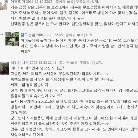
아영엄마
|
|
2008-12-19 23:25
좋아요
0
댓글달기
URL
기본 접종 같은 경우에는 보건소에서 대부분 무료접종을 해줘서 저도 애용을 해
가서 주사 놔주시는 분이 약이 샐 것 같다며, 아무래도 병원에 가서 맞히는(바늘
셔서 어쩔 수 없이 생돈 들여 맞혔답니다. ㅠㅠ
선택접종 같은 경우에는 주사 한 대에 십만원짜리를 몇 번 맞혀야 한다고 해서
꿈꾸는섬
|
2008-12-19 23:45
좋아요
0
URL
아이들에게 들어가는 돈이 어마어마해서 가끔은 무섭더라구요. 그래도 아
아요. 연우가 세상에 작게 나오긴 했지만 가족의 사랑을 받으면서 점차 잘
까요?
책읽는나무
|
|
2008-12-23 22:41
좋아요
0
댓글달기
URL
어머~ 어머~ 언제 낳으신거에요?
그동안 제가 이리도 서재질에 무심했던티가 팍팍나네요.ㅜ.ㅜ
흑백모빌을 보니 언니들의 동생에 대한 사랑이 담뿍 묻어나네요.
세째....참 경이롭습니다.
전 한 방에 본의아닌 세째까지 낳긴 했지만...그래도 님의 세째가 더 경이롭군요.
울둥이들도 미숙아인거 아시죠?
둘 다 몸무게가 2.26..2.16키로에 낳았고,아마 아홉달 조금 넘겨 낳았더랬죠
병원에서 그러던데...그래도 정상아에 치면 미숙아가 맞는셈이죠.그래도 현재 
고 있어요.
낳으면서 자라는동안 위에 성민이보다 더잘먹고 더 잘크네요.한 가지 흠이라면 
체력여하로 인해 불성실하다는 것이 주원인이지 싶어요.ㅜ.ㅜ)
암튼...많이 늦었지만 축하드리고,많이 힘들고 고되시더라도 인내하시면서 강
사랑스러우시겠어요.