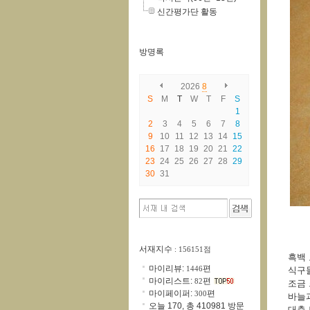
신간평가단 활동
방명록
2026
8
S
M
T
W
T
F
S
1
2
3
4
5
6
7
8
9
10
11
12
13
14
15
16
17
18
19
20
21
22
23
24
25
26
27
28
29
30
31
서재지수
: 156151점
흑백 
마이리뷰:
편
1446
식구
마이리스트:
편
82
조금
마이페이퍼:
편
300
바늘과
오늘 170, 총 410981 방문
대충 