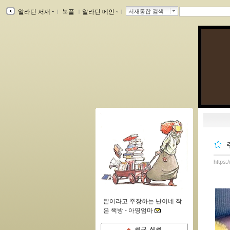
알라딘 서재
ｌ
북플
ｌ
알라딘 메인
ｌ
서재통합 검색
https:
쁜이라고 주장하는 난이네 작
은 책방 -
아영엄마