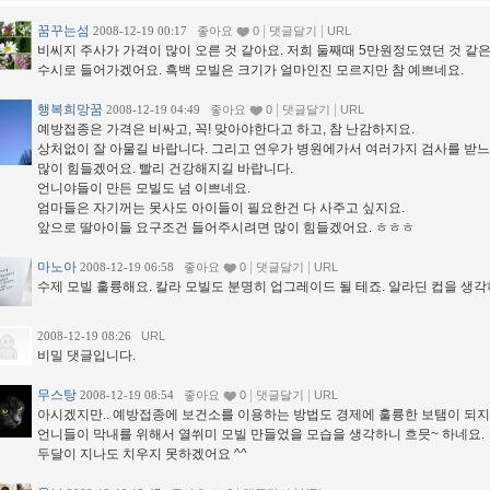
꿈꾸는섬
|
|
2008-12-19 00:17
좋아요
0
댓글달기
URL
비씨지 주사가 가격이 많이 오른 것 같아요. 저희 둘째때 5만원정도였던 것 같
수시로 들어가겠어요. 흑백 모빌은 크기가 얼마인진 모르지만 참 예쁘네요.
행복희망꿈
|
|
2008-12-19 04:49
좋아요
0
댓글달기
URL
예방접종은 가격은 비싸고, 꼭! 맞아야한다고 하고, 참 난감하지요.
상처없이 잘 아물길 바랍니다. 그리고 연우가 병원에가서 여러가지 검사를 받느
많이 힘들겠어요. 빨리 건강해지길 바랍니다.
언니야들이 만든 모빌도 넘 이쁘네요.
엄마들은 자기꺼는 못사도 아이들이 필요한건 다 사주고 싶지요.
앞으로 딸아이들 요구조건 들어주시려면 많이 힘들겠어요. ㅎㅎㅎ
마노아
|
|
2008-12-19 06:58
좋아요
0
댓글달기
URL
수제 모빌 훌륭해요. 칼라 모빌도 분명히 업그레이드 될 테죠. 알라딘 컵을 생각하면
2008-12-19 08:26
URL
비밀 댓글입니다.
무스탕
|
|
2008-12-19 08:54
좋아요
0
댓글달기
URL
아시겠지만.. 예방접종에 보건소를 이용하는 방법도 경제에 훌륭한 보탬이 되지요
언니들이 막내를 위해서 열쒸미 모빌 만들었을 모습을 생각하니 흐믓~ 하네요.
두달이 지나도 치우지 못하겠어요 ^^