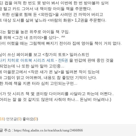
 컵을 여적 한 번도 못 받아 봐서 이번에 한 번 받아볼까 싶어
 털고 카드 그어서 내 책이랑 아이들 책을 주문했다.
를 위한 선물로 찜해 둔 <외딴집>을 사려던 건 까먹어 버리고
 대상 도서를 살펴 넣느라 <바람의 화원> 1,2권을 주문했다.
는 할인율 높은 위주로 아이들 책 구입.
 위해 <그건 내 조끼야>를 샀다~. ^^
 아이 어렸을 때는 그림책에 빠지기 전이라 집에 영아들 책이 거의 없다.
님이 쓰신 페이퍼를 보고
<창가의 토토>
일러스트인
키 치히로 아트북 시리즈 세트 - 전6권
을 반값에
판매 중인 것을
되었는데 나 또한 살까 말까 고민중...
 마을문고에서 <작은 새가 온 날>을 빌려본 적이 있는데
 그림이 맑고 어여쁘며, 내용도 참 좋았던 기억이 난다.
한 차례 책을 지른 터라 심히 고민되는구먼...
가 앗 시리즈 책 몇 권이랑 다이어리를 사달라고 하는데 어쩐다..
어리는 잘 쓸 것 같지도 않은데 사줘야 하나... 돈낭비 아닐려나.)
16
)
먼댓글(
0
)
좋아요(
0
)
글 주소 :
https://blog.aladin.co.kr/trackback/rang/2466866