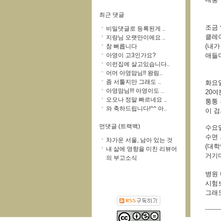
최근 댓글
조금 
비밀댓글로 등록된게 ..
클레이
지랑님 오랫만이에요 ..
(내가
참 뻐릅니다
아영이 고3인가요?
애들더
이런집에 살고있습니다..
어머 아영맘님!! 왕림..
좀 서툴지만 그래도 ..
화요
아영맘님!!! 아영이도 ..
20여
오모나 정말 빠르네요 ..
퉁퉁 
와 축하드립니다!^^ 아..
이 검
먼댓글 (트랙백)
수요일
수면
차가운 서울, 남아 있는 것
(대학
내 삶에 영향을 미친 리뷰어
거기다
의 부고소식
병원 
시험
그래도
--------