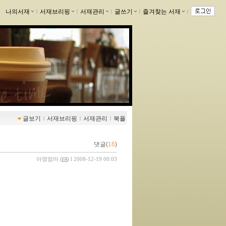
나의서재
ｌ
서재브리핑
ｌ
서재관리
ｌ
글쓰기
ｌ
즐겨찾는 서재
ｌ
글보기
ｌ
서재브리핑
ｌ
서재관리
ｌ
북플
댓글(
16
)
아영엄마
(
) l 2008-12-19 00:03