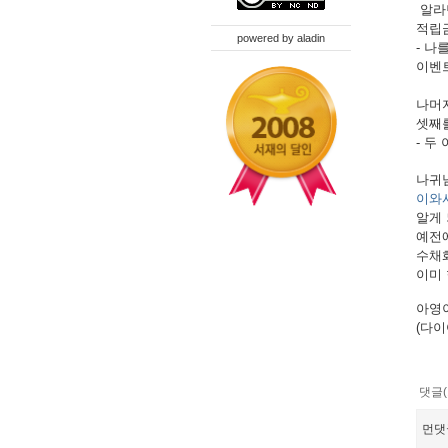
알라딘
적립금
powered by
aladin
- 나
이벤트
나머지
셋째를
- 두
나귀
이와사
알게 
예전에
수채화
이미 
아영이
(다이
댓글(
먼댓