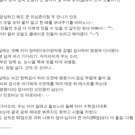
엉성하긴 해도 큰 외삼촌이랑 두 언니가 만든
 모빌 보며 울지 말고 한 때를 보내주기를 바라노니~.
 만들면 조금 더 이쁘게 만들 수 있을 것 같지만 워낙 바빠서~. ^^;;
러 컬러 모빌도 클레이로 만들어 보라고 해야겠다. ^---^)
일에는 셋째 아이 망막(미숙아망막증 감별) 검사하러 병원에 다녀왔다.
분 넘게 버스 기다리기, 자지러지게 우는 소리,
부은 양쪽 눈.
눈시울 쪽에 핏줄 터져 피맺힘.
사, 정말 싫다. 근데 또 오라니...
에는 뇌간 청력검사 하러 오전에 병원가서 점심 무렵에 돌아 옴.
 뇌파 검사로 아기에게 수면제를 먹여 재운 뒤 테스트를 하는데
병원이라) 검사비만 오만원이 넘는다.
 진료비는 또 따로라네~. -.-
다녀오랴, 우는 아이 달래고 돌보느라
둘째 아이 수학경시대회
보는데 결국 공부 제대로 봐주지도 못하고 시험을 치렀다.
 성적은 92점으로 과히 나쁘지 않아-심지어 큰 아이(88점)보다 더 좋음- 다행
----------