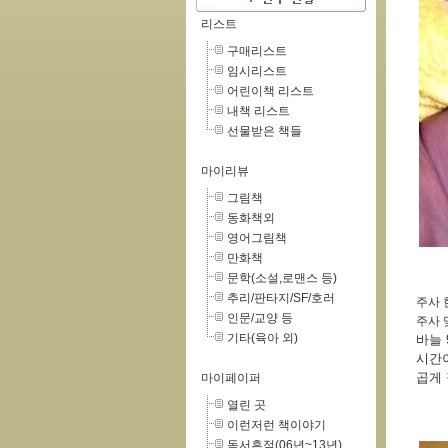
리스트
구매리스트
임시리스트
어린이책 리스트
내책 리스트
선물받은 책들
마이리뷰
그림책
동화책외
영어그림책
만화책
문학(소설,로맨스 등)
추리/판타지/SF/호러
주사 
인문/교양 등
주사 
기타(육아 외)
바늘 
시간이
곱게 
마이페이퍼
열린 곳
이런저런 책이야기
독서흔적(06년~13년)