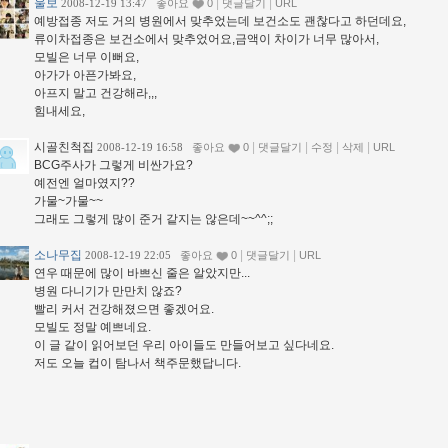
울보
|
|
2008-12-19 13:47
좋아요
0
댓글달기
URL
예방접종 저도 거의 병원에서 맞추었는데 보건소도 괜찮다고 하던데요,
류이차접종은 보건소에서 맞추었어요,금액이 차이가 너무 많아서,
모빌은 너무 이뻐요,
아가가 아픈가봐요,
아프지 말고 건강해라,,,
힘내세요,
시골친척집
|
|
|
|
2008-12-19 16:58
좋아요
0
댓글달기
수정
삭제
URL
BCG주사가 그렇게 비싼가요?
예전엔 얼마였지??
가물~가물~~
그래도 그렇게 많이 준거 같지는 않은데~~^^;;
소나무집
|
|
2008-12-19 22:05
좋아요
0
댓글달기
URL
연우 때문에 많이 바쁘신 줄은 알았지만...
병원 다니기가 만만치 않죠?
빨리 커서 건강해졌으면 좋겠어요.
모빌도 정말 예쁘네요.
이 글 같이 읽어보던 우리 아이들도 만들어보고 싶다네요.
저도 오늘 컵이 탐나서 책주문했답니다.