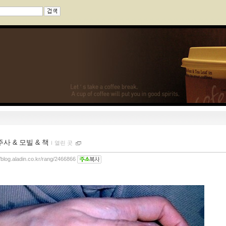
주사 & 모빌 & 책
ｌ
열린 곳
//blog.aladin.co.kr/rang/2466866