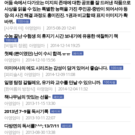
어둠 속에서 다가오는 미지의 존재에 대한 공포를 잘 드러낸 작품으로
사상을 읽을 수 있는 특별한 능력을 가진 주인공-중반이 되어서야 등
장-의 사건 해결 과정도 흥미진진. 1권과 비교할 때 표지 이미지가 확
바뀌..
100자평
[사우의 마]
아영엄마 | 2015-08-20 12:41
수능 끝난 수험생 의 휴지기 시간 보내기에 유용한 색칠하기 책
100자평
[비밀의 정원]
아영엄마 | 2014-12-14 19:25
첫째 (쁜이였던) 난이 수시 합격.ㅠㅠ
페이퍼
아영엄마 | 2014-12-10 15:56
미미여사의 에도 시리즈는 감성이 담겨 있어서 좋습니다.
100자평
[피리술사]
아영엄마 | 2014-12-09 11:08
일명 탐정 갈릴레오, 유가와 교수를 만날 수 있으니까.
100자평
[한여름의 방정식]
아영엄마 | 2014-12-04 11:32
책나무님의 맛있는 선물~
페이퍼
아영엄마 | 2013-11-15 13:30
2013년 7~9월 독서기록
페이퍼
아영엄마 | 2013-10-11 22:07
다방면의 독서를? ^^; 13/7/11
페이퍼
아영엄마 | 2013-08-30 13:38