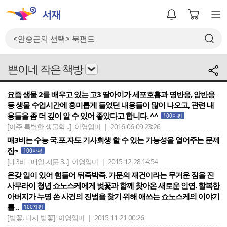
쁜이네 작은 책방
요즘 생물 2를 배우고 있는 고3 딸아이가 세포호흡과 명반응, 암반응
등 생물 수업시간에 흥미롭게 들었던 내용들이 많이 나오고, 관련 내
용들을 좀 더 깊이 알 수 있어 좋았다고 합니다. ^^
100자평
[아주 특별한 생물학 ..]
아영엄마 | 2016-06-09 23:26
매3비는 수능 국.포.자도 기사회생 할 수 있는 가능성을 열어주는 문제
집~
100자평
[매3비 - 매일 지문 3..]
아영엄마 | 2015-12-28 14:54
온갖 일이 있어 힘들어 뒤죽박죽. 가문의 재건이라는 무거운 짐을 진
사무라이 쳥년 쇼노스케에게 벚꽃과 함께 찾아온 새로운 인연. 할복한
아버지가 누명 쓴 사건의 진범을 찾기 위해 애쓰는 쇼노스케의 이야기
를 ..
100자평
[벚꽃, 다시 벚꽃]
아영엄마 | 2015-11-21 00:26