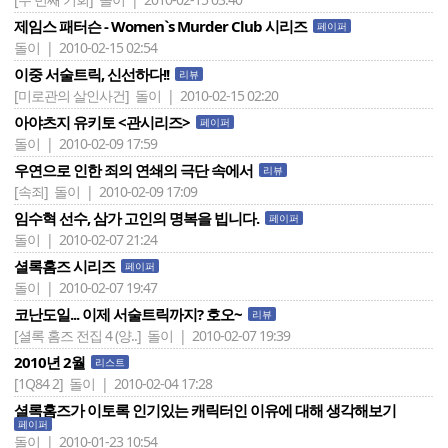
제임스 패터슨 - Women`s Murder Club 시리즈
페이퍼
돌이 | 2010-02-15 02:54
이중 서술트릭, 신선하다!!
리뷰
[미로관의 살인사건]
돌이 | 2010-02-15 02:20
아야츠지 유키토 <관시리즈>
페이퍼
돌이 | 2010-02-09 17:59
우연으로 인한 죄의 연쇄의 극단 속에서
리뷰
[속죄]
돌이 | 2010-02-09 17:09
임수혁 선수, 삼가 고인의 명복을 빕니다.
페이퍼
돌이 | 2010-02-07 21:24
셜록홈즈 시리즈
페이퍼
돌이 | 2010-02-07 19:47
코난도일... 이제 서술트릭까지? 호오~
리뷰
[셜록 홈즈 전집 4 (양..]
돌이 | 2010-02-07 19:39
2010년 2월
리스트
[1Q84 2]
돌이 | 2010-02-04 17:28
셜록홈즈가 이토록 인기있는 캐릭터인 이유에 대해 생각해보기
페이퍼
돌이 | 2010-01-23 10:54