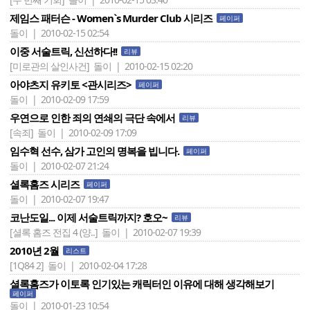
제임스 패터슨 - Women`s Murder Club 시리즈
페이퍼
돌이 | 2010-02-15 02:54
이중 서술트릭, 신선하다!!
리뷰
[미로관의 살인사건]
돌이 | 2010-02-15 02:20
아야츠지 유키토 <관시리즈>
페이퍼
돌이 | 2010-02-09 17:59
우연으로 인한 죄의 연쇄의 극단 속에서
리뷰
[속죄]
돌이 | 2010-02-09 17:09
임수혁 선수, 삼가 고인의 명복을 빕니다.
페이퍼
돌이 | 2010-02-07 21:24
셜록홈즈 시리즈
페이퍼
돌이 | 2010-02-07 19:47
코난도일... 이제 서술트릭까지? 호오~
리뷰
[셜록 홈즈 전집 4 (양..]
돌이 | 2010-02-07 19:39
2010년 2월
리스트
[1Q84 2]
돌이 | 2010-02-04 17:28
셜록홈즈가 이토록 인기있는 캐릭터인 이유에 대해 생각해보기
페이퍼
돌이 | 2010-01-23 10:54