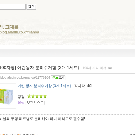
가, 그대를
//blog.aladin.co.kr/manoa
[100자평] 어린왕자 분리수거함 (3개 1세트)
ｌ
100자 기타 리뷰
//blog.aladin.co.kr/manoa/11776104
어린 왕자 분리수거함 (3개 1세트)
- 직사각_40L
평점 :
절판
비닐과 투명 페트병도 분리해야 하니 여러모로 필수템!