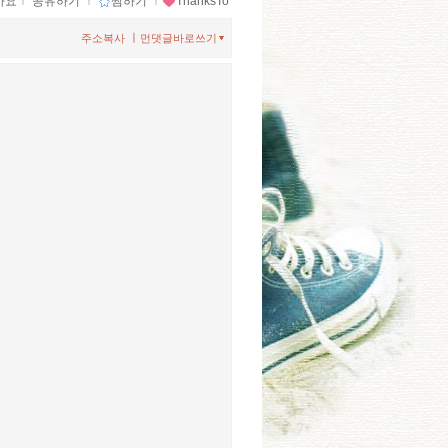
아요
ｌ
공유하기
ｌ
찜하기
ｌ
ThanksTo
ㅣ
주소복사
먼댓글바로쓰기