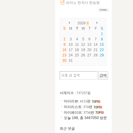
년
피아노
한국사
한승원
2026
8
S
M
T
W
T
F
S
1
2
3
4
5
6
7
8
9
10
11
12
13
14
15
16
17
18
19
20
21
22
23
24
25
26
27
28
29
30
31
서재지수
: 737237점
마이리뷰:
편
4115
마이리스트:
편
374
마이페이퍼:
편
3756
오늘 188, 총 3467050 방문
최근 댓글