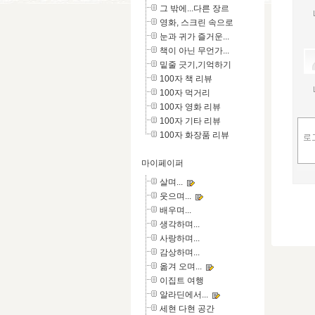
그 밖에...다른 장르
영화, 스크린 속으로
눈과 귀가 즐거운...
책이 아닌 무언가...
밑줄 긋기,기억하기
100자 책 리뷰
100자 먹거리
100자 영화 리뷰
100자 기타 리뷰
100자 화장품 리뷰
마이페이퍼
살며...
웃으며...
배우며...
생각하며...
사랑하며...
감상하며...
옮겨 오며...
이집트 여행
알라딘에서...
세현 다현 공간