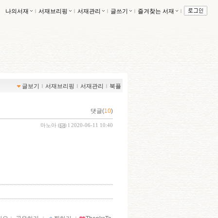
나의서재
ｌ
서재브리핑
ｌ
서재관리
ｌ
글쓰기
ｌ
즐겨찾는 서재
ｌ
글보기
ｌ
서재브리핑
ｌ
서재관리
ｌ
북플
댓글(
10
)
마노아
(
) l 2020-06-11 10:40