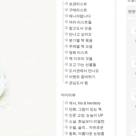
댓글(
보관리스트
구매리스트
먼댓
매니아랍니다
여러 리스트들
참고도서 모음
만나고 싶어요
분기별 책 묶음
주제별 책 모음
영화 리스트
책 이외의 것들
오고 가는 선물들
도서관에서 만나요
이벤트 참여하기
관심도서 찜
마이리뷰
역사, his & herstory
만화, 그림이 있는 책
인문 교양, 눈높이 UP
소설, 현실보다 리얼한
수필, 솔직... 자유로운
동화, 아름다운 눈맞춤