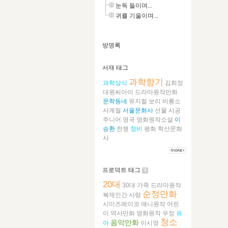
눈독 들이며...
귀를 기울이며...
방명록
서재 태그
과학향기
과학상식
김희정
대원씨아이
드라마원작만화
문학동네
뮤지컬
보리
비룡소
사계절
서울문화사
선물
시공
주니어
영국
영화원작소설
이
승환
전쟁
창비
평화
학산문화
사
프로덕트 태그
20대
30대
가족
드라마원작
순정만화
복제인간
사랑
시미즈레이코
애니원작
어린
이
역사만화
영화원작
우정
유
청소
음악만화
아
이시영