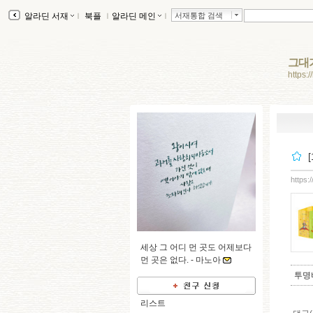
알라딘 서재
ｌ
북플
ｌ
알라딘 메인
ｌ
서재통합 검색
그대
https:
https:
세상 그 어디 먼 곳도 어제보다
먼 곳은 없다. -
마노아
투명
리스트