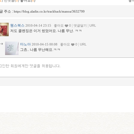
2
)
먼댓글(
0
)
좋아요(
6
)
좋
글 주소 :
https://blog.aladin.co.kr/trackback/manoa/3632799
웽스북스
|
|
2010-04-14 23:15
좋아요
0
댓글달기
URL
저도 클렌징은 이거 썼었어요. 나름 무난. ㅋㅋ
마노아
|
2010-04-15 00:08
좋아요
0
URL
그쵸.. 나름 무난해요.ㅋㅋ