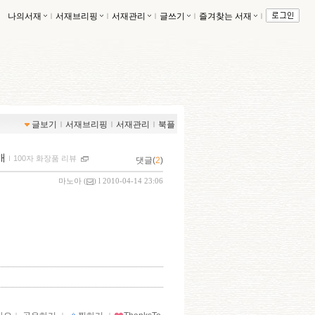
나의서재
ｌ
서재브리핑
ｌ
서재관리
ｌ
글쓰기
ｌ
즐겨찾는 서재
ｌ
글보기
ｌ
서재브리핑
ｌ
서재관리
ｌ
북플
개
ｌ
100자 화장품 리뷰
댓글(
2
)
마노아
(
) l 2010-04-14 23:06