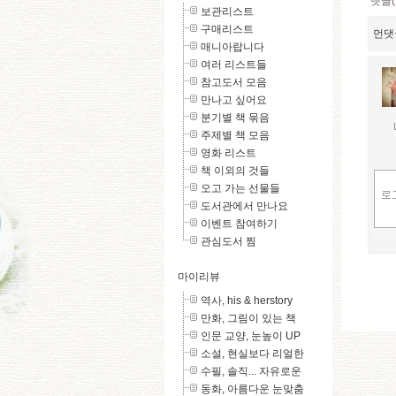
댓글(
보관리스트
구매리스트
먼댓
매니아랍니다
여러 리스트들
참고도서 모음
만나고 싶어요
분기별 책 묶음
주제별 책 모음
영화 리스트
책 이외의 것들
오고 가는 선물들
도서관에서 만나요
이벤트 참여하기
관심도서 찜
마이리뷰
역사, his & herstory
만화, 그림이 있는 책
인문 교양, 눈높이 UP
소설, 현실보다 리얼한
수필, 솔직... 자유로운
동화, 아름다운 눈맞춤