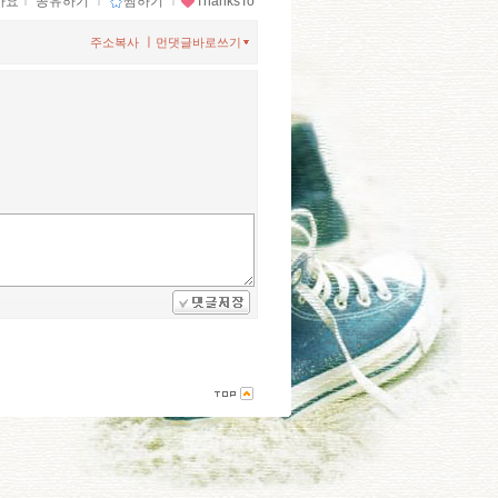
아요
ｌ
공유하기
ｌ
찜하기
ｌ
ThanksTo
ㅣ
주소복사
먼댓글바로쓰기