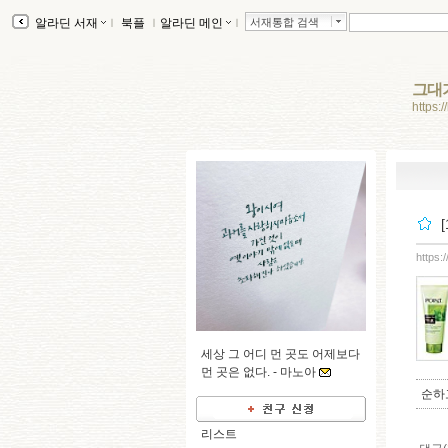
알라딘 서재
ｌ
북플
ｌ
알라딘 메인
ｌ
서재통합 검색
그대
https:
https:
세상 그 어디 먼 곳도 어제보다
먼 곳은 없다. -
마노아
순하
리스트