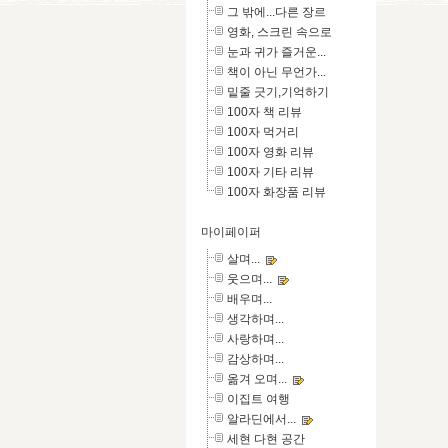
그 밖에...다른 장르
영화, 스크린 속으로
눈과 귀가 즐거운...
책이 아닌 무언가...
밑줄 긋기,기억하기
100자 책 리뷰
100자 먹거리
100자 영화 리뷰
100자 기타 리뷰
100자 화장품 리뷰
마이페이퍼
살며...
웃으며...
배우며...
생각하며...
사랑하며...
감상하며...
옮겨 오며...
이집트 여행
알라딘에서...
세현 다현 공간