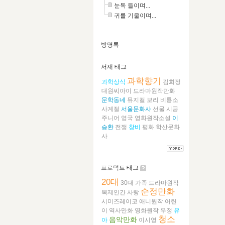
눈독 들이며...
귀를 기울이며...
방명록
서재 태그
과학향기
과학상식
김희정
대원씨아이
드라마원작만화
문학동네
뮤지컬
보리
비룡소
사계절
서울문화사
선물
시공
주니어
영국
영화원작소설
이
승환
전쟁
창비
평화
학산문화
사
프로덕트 태그
20대
30대
가족
드라마원작
순정만화
복제인간
사랑
시미즈레이코
애니원작
어린
이
역사만화
영화원작
우정
유
청소
음악만화
아
이시영