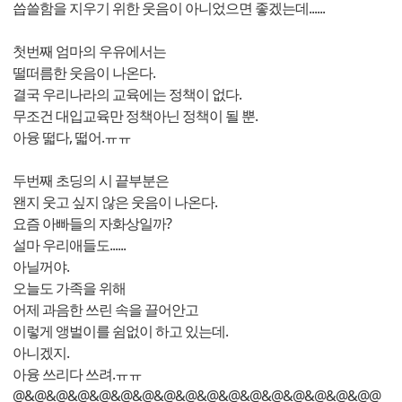
씁쓸함을 지우기 위한 웃음이 아니었으면 좋겠는데......
첫번째 엄마의 우유에서는
떨떠름한 웃음이 나온다.
결국 우리나라의 교육에는 정책이 없다.
무조건 대입교육만 정책아닌 정책이 될 뿐.
아융 떫다, 떫어.ㅠㅠ
두번째 초딩의 시 끝부분은
왠지 웃고 싶지 않은 웃음이 나온다.
요즘 아빠들의 자화상일까?
설마 우리애들도......
아닐꺼야.
오늘도 가족을 위해
어제 과음한 쓰린 속을 끌어안고
이렇게 앵벌이를 쉼없이 하고 있는데.
아니겠지.
아융 쓰리다 쓰려.ㅠㅠ
@&@&@&@&@&@&@&@&@&@&@&@&@&@&@&@&@@