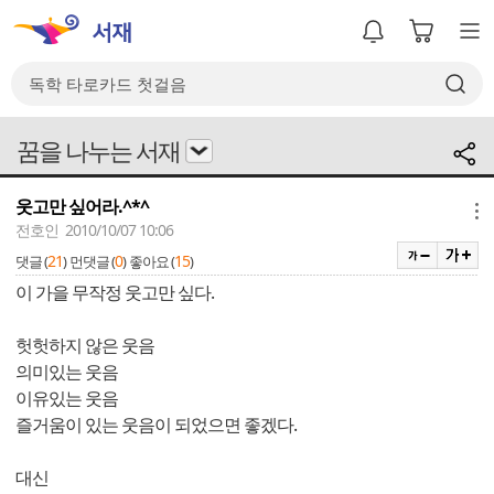
꿈을 나누는 서재
웃고만 싶어라.^*^
메뉴
전호인 2010/10/07 10:06
21
0
15
댓글 (
)
먼댓글 (
)
좋아요 (
)
이 가을 무작정 웃고만 싶다.
헛헛하지 않은 웃음
의미있는 웃음
이유있는 웃음
즐거움이 있는 웃음이 되었으면 좋겠다.
대신