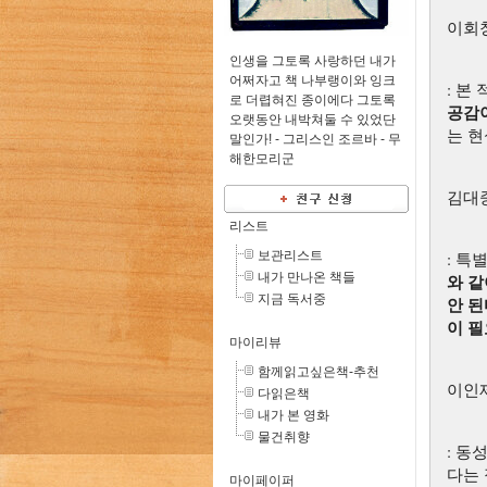
이회
인생을 그토록 사랑하던 내가
어쩌자고 책 나부랭이와 잉크
: 본
로 더렵혀진 종이에다 그토록
공감이
오랫동안 내박쳐둘 수 있었단
는 현
말인가! - 그리스인 조르바 -
무
해한모리군
김대
리스트
보관리스트
: 특
내가 만나온 책들
와 
지금 독서중
안 된
이 필
마이리뷰
함께읽고싶은책-추천
이인
다읽은책
내가 본 영화
물건취향
: 동
다는 
마이페이퍼