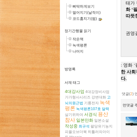
태가 
삐딱하게보기
화 
멀어지기(날적이)
따뜻
코드훔치기(펌)
정기간행물 읽기
권영
작은책
녹색평론
나머지
: 영화
방명록
한 사회
다.
서재 태그
4대강사업
4대강정비사업
댓글(
2
)
가가형사시리즈
강변대화
고
녹색
뇌의원근법
기륭전자
먼댓글 주
평론
녹색평론107호
달력
용산
서경식
살기위하여
참사
일본만화
일본소설
작성중
최규석
팔당유기농지
피플오브더북
히틀러의아이