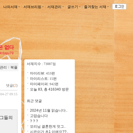
나의서재
ｌ
서재브리핑
ｌ
서재관리
ｌ
글쓰기
ｌ
즐겨찾는 서재
ｌ
은 없다
.kr/jaju79
서재지수
: 73887점
관리
ｌ
북플
마이리뷰:
편
453
마이리스트:
편
15
마이페이퍼:
편
942
댓글(
2
)
오늘 83, 총 416340 방문
-04-27 09:15
최근 댓글
2024년 11월 읽습니다..
고맙습니다
 그들의
? ? ?
모리님 결혼한게 엇그..
시은이가 초1 이에요??..