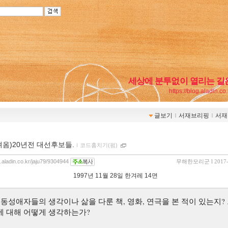
세상에 분투없이 열리는 길
https://blog.aladin.co
글보기
ｌ
서재브리핑
ｌ
서재
져옴)20년전 대선후보들.
ｌ
코드훔치기(펌)
g.aladin.co.kr/jaju79/9304944
무해한모리군
l 2017
1997년 11월 28일 한겨레 14면
 동성애자들의 생각이나 삶을 다룬 책, 영화, 연극을 본 적이 있는지?
에 대해 어떻게 생각하는가?