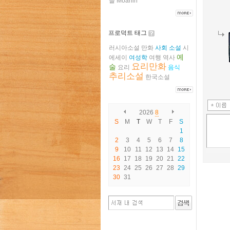
들
Moanin
프로덕트 태그
러시아소설
만화
사회
소설
시
예
에세이
여성학
여행
역사
요리만화
술
요리
음식
추리소설
한국소설
2026
8
S
M
T
W
T
F
S
1
2
3
4
5
6
7
8
9
10
11
12
13
14
15
16
17
18
19
20
21
22
23
24
25
26
27
28
29
30
31