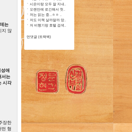
시은이랑 모두 잘 지내..
오랜만에 로긴해서 첫..
저는 읽는 중...ㅎㅎ ..
저도 이책 살까말까 망..
 데는
저 비행기랑 호텔 검색..
치지 않
먼댓글 (트랙백)
이성애
해서는
는 시각
 주장한
어떤 형