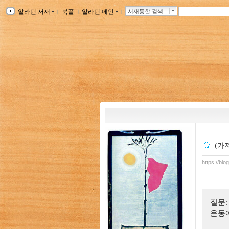
알라딘 서재
ｌ
북플
ｌ
알라딘 메인
ｌ
서재통합 검색
(가
https://blo
질문:
운동