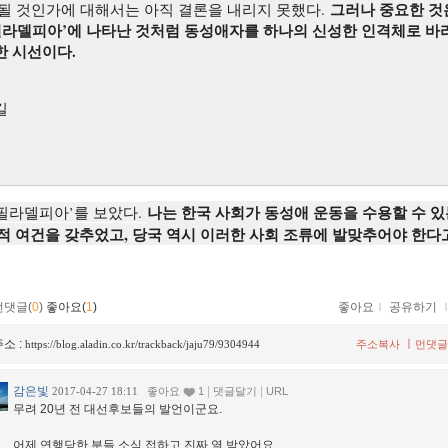
그러나 중요한 것
될 것인가에 대해서는 아직 결론을 내리지 못했다.
‘필라델피아’에 나타난 것처럼 동성애자를 하나의 신성한 인격체로 바
한 시선이다.
길
나는 한국 사회가 동성애 운동을 수용할 수 있
 ‘필라델피아’를 보았다.
적 여건을 갖추었고, 당국 역시 이러한 사회 조류에 발맞추어야 한다
먼댓글(
0
)
좋아요(
1
)
좋아요
ｌ
공유하기
소 :
ㅣ
https://blog.aladin.co.kr/trackback/jaju79/9304944
주소복사
먼댓글
감은빛
|
|
2017-04-27 18:11
좋아요
1
댓글달기
URL
무려 20년 전 대선후보들의 발언이군요.
어제 연행당한 분들 소식 접하고 진짜 열 받았어요.