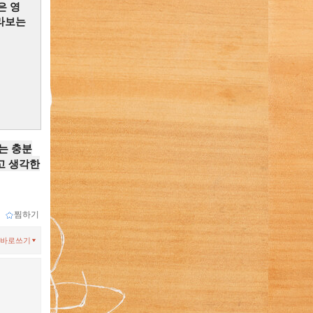
은 영
라보는
는 충분
고 생각한
ｌ
찜하기
바로쓰기