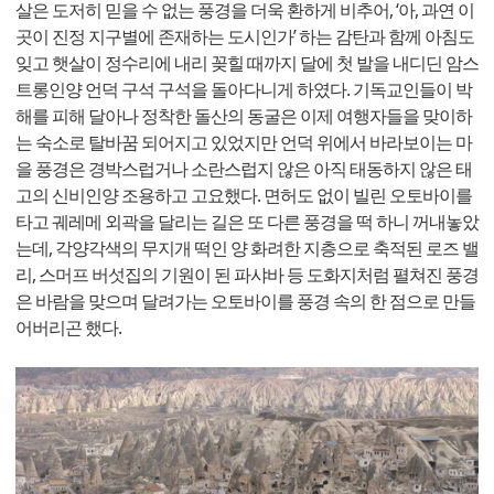
살은 도저히 믿을 수 없는 풍경을 더욱 환하게 비추어, ‘아, 과연 이
곳이 진정 지구별에 존재하는 도시인가’ 하는 감탄과 함께 아침도
잊고 햇살이 정수리에 내리 꽂힐 때까지 달에 첫 발을 내디딘 암스
트롱인양 언덕 구석 구석을 돌아다니게 하였다. 기독교인들이 박
해를 피해 달아나 정착한 돌산의 동굴은 이제 여행자들을 맞이하
는 숙소로 탈바꿈 되어지고 있었지만 언덕 위에서 바라보이는 마
을 풍경은 경박스럽거나 소란스럽지 않은 아직 태동하지 않은 태
고의 신비인양 조용하고 고요했다. 면허도 없이 빌린 오토바이를
타고 궤레메 외곽을 달리는 길은 또 다른 풍경을 떡 하니 꺼내놓았
는데, 각양각색의 무지개 떡인 양 화려한 지층으로 축적된 로즈 밸
리, 스머프 버섯집의 기원이 된 파샤바 등 도화지처럼 펼쳐진 풍경
은 바람을 맞으며 달려가는 오토바이를 풍경 속의 한 점으로 만들
어버리곤 했다.