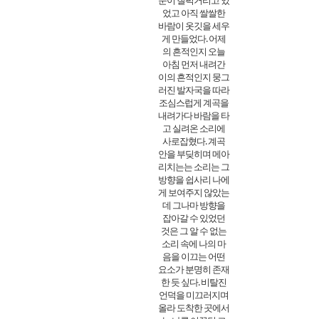
눈이 질퍽거리고 있
었고 아직 쌀쌀한
바람이 옷깃을 세우
게 만들었다. 어제
의 흔적인지 오늘
아침 먼저 내려간
이의 흔적인지 뭉그
러진 발자국을 따라
조심스럽게 계곡을
내려가다 바람을 타
고 실려온 소리에
사로잡혔다. 계곡
안을 부딪히며 메아
리치는는 소리는 그
방향을 쉽사리 나에
게 보여주지 않았는
데 그나마 방향을
잡아갈 수 있었던
것은 그 알 수 없는
소리 속에 나의 마
음을 이끄는 어떤
요소가 분명히 존재
한 듯 싶다. 비탈진
언덕을 미끄러지며
올라 도착한 곳에서