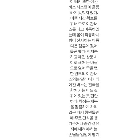
이 터키 또한 야간
버스 시스템이 훌륭
하게 갖춰져 있다.
여행 시간 확보를
위해 주로 야간 버
스를 타고 이동하였
는데 몸이 적응하니
밤이 선사하는 아름
다운 감흥에 젖어
들곤 했다. 지저분
하고 깨진 창문 사
이로 새어 든 바람
으로 얼어 죽을 뻔
한 인도의 야간 버
스와는 달리 터키의
야간 버스는 천국을
향해 가는 어느 길
위에 있는 듯 편안
하다. 차장은 제복
을 말끔하게 차려
입은 터키 청년들인
데 주로 간식을 챙
겨주거나 중간 경유
지에 내려야 하는
손님을 일일이 챙겨