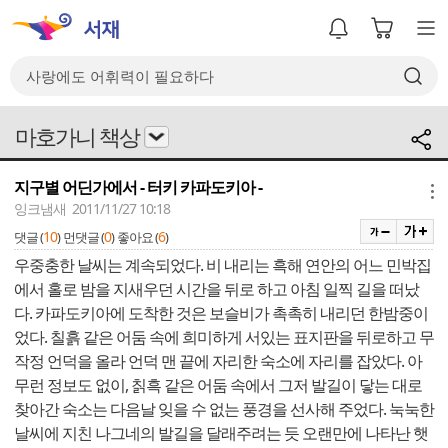
마호가니 책상
지구별 어딘가에서 - 터키 카파도키아 -
메뉴
잉크냄새 2011/11/27 10:18
10
0
6
댓글 (
)
먼댓글 (
)
좋아요 (
)
우중충한 날씨는 계속되었다. 비 내리는 흑해 연안의 어느 민박집
에서 홀로 밤을 지새우던 시간을 뒤로 하고 아침 일찍 길을 떠났
다. 카파도키아에 도착한 것은 보슬비가 촉촉히 내리던 한밤중이
었다. 칠흙 같은 어둠 속에 희미하게 서있는 표지판을 뒤로하고 무
작정 언덕을 올라 언덕 맨 끝에 자리한 숙소에 자리를 잡았다. 아
무런 정보도 없이, 칡흑 같은 어둠 속에서 그저 발길이 닿는 대로
찾아간 숙소는 다음날 잊을 수 없는 풍경을 선사해 주었다. 눅눅한
날씨에 지친 나그네의 발길을 달래주려는 듯 오랜만에 나타난 햇