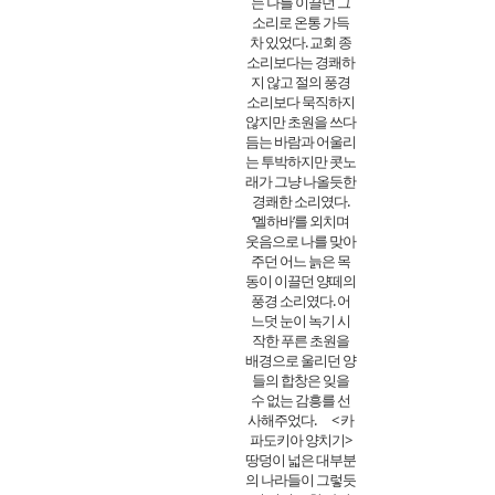
는 나를 이끌던 그
소리로 온통 가득
차 있었다. 교회 종
소리보다는 경쾌하
지 않고 절의 풍경
소리보다 묵직하지
않지만 초원을 쓰다
듬는 바람과 어울리
는 투박하지만 콧노
래가 그냥 나올듯한
경쾌한 소리였다.
‘멜하바’를 외치며
웃음으로 나를 맞아
주던 어느 늙은 목
동이 이끌던 양떼의
풍경 소리였다. 어
느덧 눈이 녹기 시
작한 푸른 초원을
배경으로 울리던 양
들의 합창은 잊을
수 없는 감흥를 선
사해주었다.
< 카
파도키아 양치기>
땅덩이 넓은 대부분
의 나라들이 그렇듯