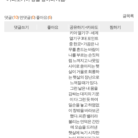
글목록
10
0
6
댓글 (
)
먼댓글 (
)
좋아요 (
)
댓글쓰기
좋아요
공유하기
<카파도
찜하기
키아 열기구 - 세계
열기구 3대 포인트
중 한곳> 가끔은 나
무를 흔드는 바람이
나를 부르는 손짓처
럼 느껴지고 나뭇잎
사이로 쏟아지는 햇
살이 거울로 희롱하
는 햇살의 장난으로
느껴질 때가 있다.
그런 날은 내 몸을
감싸는 대지의 기운
이 다 그런 듯 하여
일손을 놓고 하염없
이 창밖을 바라보곤
했다. 피죤 밸리라
불리는 언덕은 간만
에 모습을 드러낸
햇살에 녹기 시작한