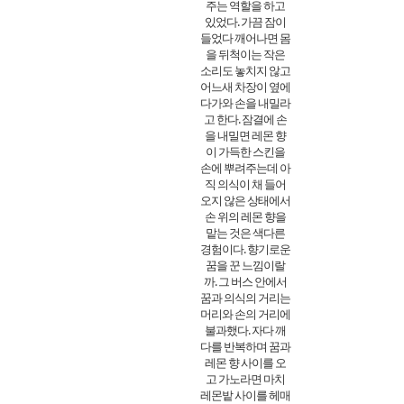
주는 역할을 하고
있었다. 가끔 잠이
들었다 깨어나면 몸
을 뒤척이는 작은
소리도 놓치지 않고
어느새 차장이 옆에
다가와 손을 내밀라
고 한다. 잠결에 손
을 내밀면 레몬 향
이 가득한 스킨을
손에 뿌려주는데 아
직 의식이 채 들어
오지 않은 상태에서
손 위의 레몬 향을
맡는 것은 색다른
경험이다. 향기로운
꿈을 꾼 느낌이랄
까. 그 버스 안에서
꿈과 의식의 거리는
머리와 손의 거리에
불과했다. 자다 깨
다를 반복하며 꿈과
레몬 향 사이를 오
고 가노라면 마치
레몬밭 사이를 헤매