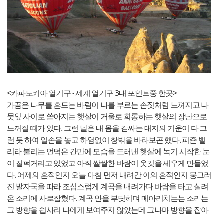
<카파도키아 열기구 - 세계 열기구 3대 포인트중 한곳>
가끔은 나무를 흔드는 바람이 나를 부르는 손짓처럼 느껴지고 나
뭇잎 사이로 쏟아지는 햇살이 거울로 희롱하는 햇살의 장난으로
느껴질 때가 있다. 그런 날은 내 몸을 감싸는 대지의 기운이 다 그
런 듯 하여 일손을 놓고 하염없이 창밖을 바라보곤 했다. 피죤 밸
리라 불리는 언덕은 간만에 모습을 드러낸 햇살에 녹기 시작한 눈
이 질퍽거리고 있었고 아직 쌀쌀한 바람이 옷깃을 세우게 만들었
다. 어제의 흔적인지 오늘 아침 먼저 내려간 이의 흔적인지 뭉그러
진 발자국을 따라 조심스럽게 계곡을 내려가다 바람을 타고 실려
온 소리에 사로잡혔다. 계곡 안을 부딪히며 메아리치는는 소리는
그 방향을 쉽사리 나에게 보여주지 않았는데 그나마 방향을 잡아