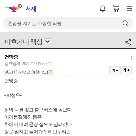
마호가니 책상
건망증
메뉴
잉크냄새 2025/11/19 20:44
13
0
27
댓글 (
)
먼댓글 (
)
좋아요 (
)
건망증
- 박성우-
깜박 나를 잊고 출근버스에 올랐다
어리둥절해진 몸은
차에서 내려 곧장 집으로 달려갔다
방문 밀치고 들어가 두리번두리번