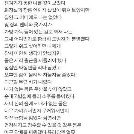
챙겨가지 못한 나를 찾아보았다
화장실과 장롱 안까지 샅샅이 뒤져 보았지만
집안 그 어디에도 나는 없었다
몇 장의 팬티와 옷가지가
가방 가득 들어 있는 걸로 봐서 나는
그새 어디인가로 황급히 도망친 게 분명했다
그렇게 쉬고 싶어하던 나에게
잠시 미안한 생각이 앞섰지만
몸은 지각 출근을 서둘러야 했다
점심엔 짜장면을 먹다 남겼고
오후엔 잠이 몰려와 자울자울 졸았다
퇴근할 무렵 비가 내렸다
내가 없는 몸은 우산을 찾지 않았고
순대국밥집에 들러 소주를 들이켰다
서너 잔의 술에도 내가 없는 몸은
너무 가벼워서인지 무거워서인지
자꾸 균형을 잃었다 금연하면
건강해지고 장수할 수 있을 것 같은 몸은
마구 담배를 피워댔다 유리창엔 얼핏