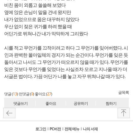
비친 몸이 외롭고 쓸쓸해 보였다
옆에 앉은 손님이 말을 건네 왔지만
내가 없었으므로 몸은 대꾸하지 않았다
우산 없이 젖은 귀가를 하려 했을 때
어딘가로 뛰쳐나간 내가 막막하게 그리웠다
시를 적고 무언가를 끄적이려고 하다 그 무언가를 잊어버렸다. 시
인과 완벽한 몰아일체의 경지가 되는 순간이다. 무언가를 잊은 듯
돌아서고 나서도 그 무언가가 떠오르지 않을 때가 있다. 무언가를
잊은 것보다 무언가를 잊었다는 사실조차 모르고 지나올 때가 더
서글픈 법이다. 가끔 어딘가 나를 놓고 자꾸 뛰쳐나갈 때가 있다.
글목록
13
0
27
댓글 (
)
먼댓글 (
)
좋아요 (
)
댓글쓰기
좋아요
공유하기
찜하기
로그인
l
PC버전
l
전체 메뉴
l
나의 서재