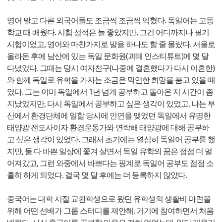
영어 말고 다른 외국어들도 조금씩 조금씩 익혔다. 독일어는 고등
학교 때 배웠다. 시험 성적은 늘 좋았지만, 그건 어디까지나 필기
시험이었고, 영어와 마찬가지로 말을 하나도 할 줄 몰랐다. 서울로
올라온 후에 남산에 있는 독일 문화원(괴테 인스티튜트)에 몇 달
다녔었다. 그때는 당시 여자친구(나중에 결혼했다가 다시 이혼한)
와 함께 독일로 유학을 가자는 조금은 막연한 희망을 품고 있을 때
였다. 그는 이미 독일에서 1년 넘게 공부하고 돌아온 지 시간이 좀
지났었지만, 다시 독일에서 공부하고 싶은 생각이 있었고, 나는 부
산에서 환경단체에 일할 당시에 인연을 맺었던 독일에서 유명한
태양광 전도사이자 환경운동가와 연락해 태양광에 대해 공부하
고 싶은 생각이 있었다. 그래서 초기에는 열심히 독일어 공부를 했
지만, 둘 다 바쁜 일상에 쫓겨 살면서 독일 유학의 꿈은 점점 더 멀
어져갔고, 그런 와중에서 바쁘다는 핑계로 독일어 공부도 점점 소
홀히 하게 되었다. 결국 몇 달 후에는 더 등록하지 않았다.
중국어는 대학 시절 교환학생으로 왔던 유학생의 생활비 마련을
위해 어떤 선배가 그룹 스터디를 제안해, 거기에 참여하면서 처음