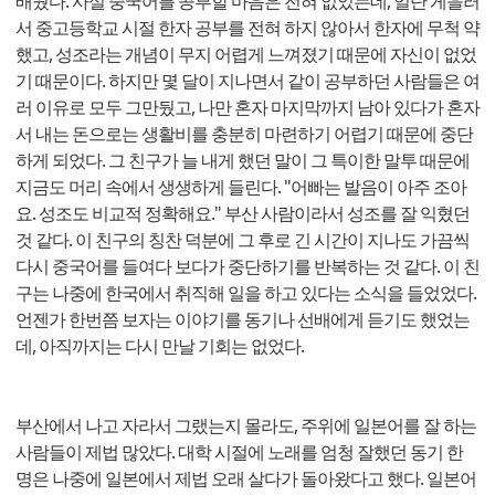
배웠다. 사실 중국어를 공부할 마음은 전혀 없었는데, 일단 게을러
서 중고등학교 시절 한자 공부를 전혀 하지 않아서 한자에 무척 약
했고, 성조라는 개념이 무지 어렵게 느껴졌기 때문에 자신이 없었
기 때문이다. 하지만 몇 달이 지나면서 같이 공부하던 사람들은 여
러 이유로 모두 그만뒀고, 나만 혼자 마지막까지 남아 있다가 혼자
서 내는 돈으로는 생활비를 충분히 마련하기 어렵기 때문에 중단
하게 되었다. 그 친구가 늘 내게 했던 말이 그 특이한 말투 때문에
지금도 머리 속에서 생생하게 들린다. "어빠는 발음이 아주 조아
요. 성조도 비교적 정확해요." 부산 사람이라서 성조를 잘 익혔던
것 같다. 이 친구의 칭찬 덕분에 그 후로 긴 시간이 지나도 가끔씩
다시 중국어를 들여다 보다가 중단하기를 반복하는 것 같다. 이 친
구는 나중에 한국에서 취직해 일을 하고 있다는 소식을 들었었다.
언젠가 한번쯤 보자는 이야기를 동기나 선배에게 듣기도 했었는
데, 아직까지는 다시 만날 기회는 없었다.
부산에서 나고 자라서 그랬는지 몰라도, 주위에 일본어를 잘 하는
사람들이 제법 많았다. 대학 시절에 노래를 엄청 잘했던 동기 한
명은 나중에 일본에서 제법 오래 살다가 돌아왔다고 했다. 일본어