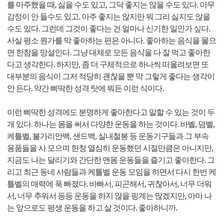
를 마주했을 때, 싫을 수도 있고, 그닥 좋지는 않을 수도 있다. 아무
감정이 안 들수도 있고. 아주 좋지는 않지만 뭐 그리 싫지도 않을
수도 있다. 그런데 그것이 좋다는 건 얼마나 신기한 일인가 싶다.
사실 평소 뭔가를 막 좋아하는 편은 아니다. 좋아하는 음식을 물으
면 한참을 망설인다. 그냥 대체로 모든 음식을 다 잘 먹고 좋아한
다고 생각한다. 하지만, 좀 더 구체적으로 하나씩 떠올려보면 또
대부분의 음식이 그저 적당히 괜찮을 뿐 막 그렇게 좋다는 생각이
안 든다. 약간 삐딱한 성격 탓에 뭐든 이런 식이다.
이런 삐딱한 성격에도 분명하게 좋아한다고 말할 수 있는 것이 두
개 있다. 하나는 몸을 써서 다양한 운동을 하는 것이다. 바벨, 덤벨,
케틀벨, 불가리안백, 샌드백, 실내철봉 등 운동기구들과 그 부속
용품들을 사 모으며 한창 열심히 운동했던 시절만큼은 아니지만,
지금도 나는 달리기와 간단한 맨몸 운동들을 즐기고 좋아한다. 그
리고 최근 동네 사람들과 케틀벨 운동 모임을 하면서 다시 한번 케
틀벨의 매력에 푹 빠졌다. 바빠서, 피곤해서, 귀찮아서, 너무 더워
서, 너무 추워서 등등 운동을 하지 않을 핑계는 많겠지만, 아마 나
는 앞으로도 평생 운동을 하고 살 것이다. 좋아하니까.