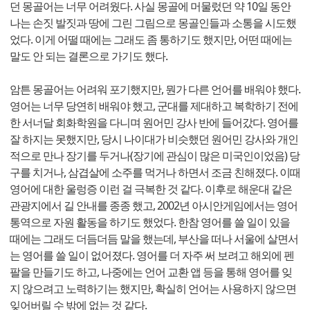
던 몽골어는 너무 어려웠다. 사실 몽골에 머물렀던 약 10일 동안
나는 손짓 발짓과 땅에 그린 그림으로 몽골인들과 소통을 시도했
었다. 이게 어떨 때에는 그래도 좀 통하기도 했지만, 어떤 때에는
말도 안 되는 결론으로 가기도 했다.
암튼 몽골어는 어려워 포기했지만, 뭔가 다른 언어를 배워야 했다.
영어는 너무 당연히 배워야 했고, 군대를 제대하고 복학하기 전에
한 서너달 회화학원을 다니며 원어민 강사 반에 들어갔다. 영어를
잘 하지는 못했지만, 당시 나이대가 비슷했던 원어민 강사와 개인
적으로 만나 장기를 두거나(장기에 관심이 많은 미국인이었음) 당
구를 치거나, 삼겹살에 소주를 먹거나 하면서 조금 친해졌다. 이때
영어에 대한 울렁증 이런 걸 극복한 것 같다. 이후로 해운대 같은
관광지에서 길 안내를 종종 했고, 2002년 아시안게임에서는 영어
통역으로 자원 활동을 하기도 했었다. 한참 영어를 쓸 일이 있을
때에는 그래도 더듬더듬 말을 했는데, 부산을 떠나 서울에 살면서
는 영어를 쓸 일이 없어졌다. 영어를 더 자주 써 보려고 해외에 펜
팔을 만들기도 하고, 나중에는 언어 교환 앱 등을 통해 영어를 잊
지 않으려고 노력하기는 했지만, 확실히 언어는 사용하지 않으면
잊어버릴 수 밖에 없는 것 같다.