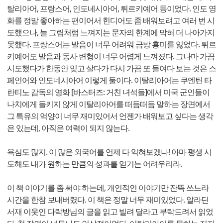
탈리아어, 프랑스어, 인도네시아어, 튀르키예어 등이었다. 인도 영
화를 정말 좋아하는 편이어서 힌디어도 좀 배워보려고 여러 번 시
도했으나, 늘 그림처럼 느껴지는 문자의 한계에 막혀 더 나아가지
못했다. 프랑스어는 발음이 너무 어려워 금방 흥미를 잃었다. 튀르
키예어도 발음과 동사 변형이 너무 어렵게 느껴졌다. 그나마 가끔
시도했다가 한동안 잊고 살다가 다시 가끔 또 들여다 보는 것은 스
페인어와 인도네시아어 이렇게 둘이다. 이탈리아어는 쿠엔틴 타
란티노 감독의 영화 [바스터즈: 거친 녀석들]에서 미국 군인들이
나치에게 들키지 않게 이탈리아어를 떠듬떠듬 말하는 장면에서
그 특유의 억양이 너무 재미있어서 언젠가 배워보고 싶다는 생각
은 있는데, 아직은 여력이 되지 않는다.
욕심도 많지. 이 많은 외국어를 언제 다 익혀보겠나! 아마 평생 시
도해도 내가 원하는 만큼의 성과를 얻기는 어려우리라.
이 책 이야기를 좀 써야 하는데, 개인적인 이야기만 잔뜩 쓰느라
시간을 한참 보내버렸다. 이 책은 정말 너무 재미있었다. 알라딘
서재 이웃인 다락방님의 글을 읽고 빌려 달라고 부탁드려서 읽었