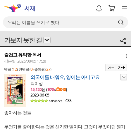
가보지 못한 길
즐겁고 유익한 독서
메뉴
감은빛 2025/08/05 17:28
12
0
27
댓글 (
)
먼댓글 (
)
좋아요 (
)
외국어를 배워요, 영어는 아니고요
곽미성
15,120
원 (
10%
↓
840
)
2023-06-05
: 438
좋아하는 것들
무언가를 좋아한다는 것은 신기한 일이다. 그것이 무엇이던 뭔가