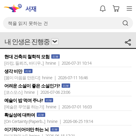
내 인생은 진행중
현대 건축의 철학적 모험
리뷰
[라캉, 들뢰즈, 바디우..]
hnine | 2026-07-31 10:14
생각 비만
리뷰
[몸이 마음을 만든다]
hnine | 2026-07-11 16:46
어려운 소설이 좋은 소설인가?
리뷰
[코스모스]
hnine | 2026-07-06 23:06
예술이 밥 먹여 주나?
리뷰
[예술은 무엇을 하는가]
hnine | 2026-07-01 16:03
확실성에 대하여
리뷰
[On Certainty (Paperb..]
hnine | 2026-06-25 19:14
이기적이어야만 하는 뇌
리뷰
[이기적인 뇌]
hnine | 2026-06-15 17:21