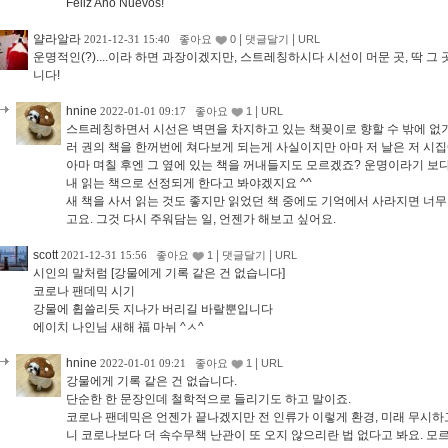
Feliz Ano Nuevos!
얄라알라
|
|
2021-12-31 15:40
좋아요
0
댓글달기
URL
운명적인(?)....이라 하면 과장이겠지만, 스트레칭하시다 시선이 머문 곳, 딱 
니다!
hnine
|
2022-01-01 09:17
좋아요
1
URL
스트레칭하면서 시선은 벽면을 차지하고 있는 책꽂이로 향할 수 밖에 없기
러 권의 책을 한꺼번에 쳐다보게 되는게 사실이지만 아마 저 날은 저 시집
아마 며칠 후엔 그 옆에 있는 책을 꺼내들지도 모르겠죠? 운명이라기 보다
내 읽는 책으로 선정되게 한다고 봐야겠지요 ^^
새 책을 사서 읽는 것도 좋지만 읽었던 책 중에도 기억에서 사라지면 너
고요. 그것 다시 주워담는 일, 언젠가 해보고 싶어요.
scott
|
|
2021-12-31 15:56
좋아요
1
댓글달기
URL
시인의 말처럼 [강물에게 기록 같은 건 없습니다]
코로나 팬데믹 시기
강물에 휩쓸리듯 지나가 버리길 바랄뿐입니다
에이치 나인님 새해 福 마뉘 ^ㅅ^
hnine
|
2022-01-01 09:21
좋아요
1
URL
강물에게 기록 같은 건 없습니다.
단순한 한 문장인데 철학적으로 들리기도 하고 말이죠.
코로나 팬데믹은 언젠가 끝나겠지만 전 인류가 이렇게 환경, 미래 무시하고
니 코로나보다 더 속수무책 난관이 또 오지 않으리란 법 없다고 봐요. 모