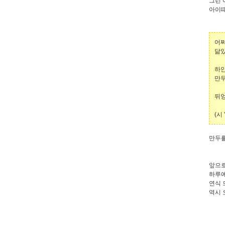
그런 
아이때
어쩌
닮았
하얀
만두
뒤엉
(시 '
만두를
앞으로
하루에
연식 
역시 