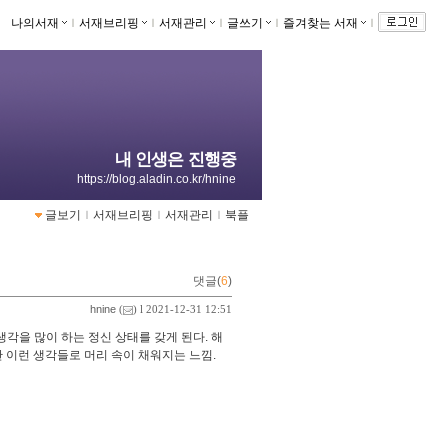
나의서재
ｌ
서재브리핑
ｌ
서재관리
ｌ
글쓰기
ｌ
즐겨찾는 서재
ｌ
내 인생은 진행중
https://blog.aladin.co.kr/hnine
글보기
ｌ
서재브리핑
ｌ
서재관리
ｌ
북플
댓글(
6
)
hnine
(
) l 2021-12-31 12:51
생각을 많이 하는 정신 상태를 갖게 된다. 해
만 이런 생각들로 머리 속이 채워지는 느낌.