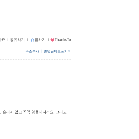
아요
ｌ
공유하기
ｌ
찜하기
ｌ
ThanksTo
ㅣ
주소복사
먼댓글바로쓰기
 흘리지 않고 꼭꼭 읽을테니까요. 그러고