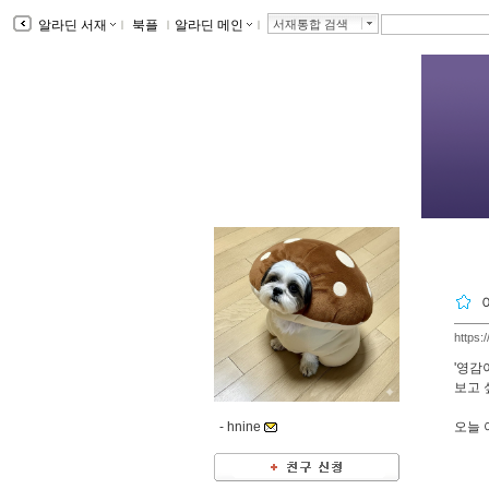
알라딘 서재
ｌ
북플
ｌ
알라딘 메인
ｌ
서재통합 검색
https:
'영감
보고 
-
hnine
오늘 