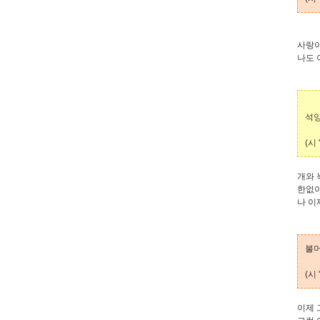
사랑이
나도 
석양
(시 '
개와 
한없이
나 이
불머
(시 '
이제 