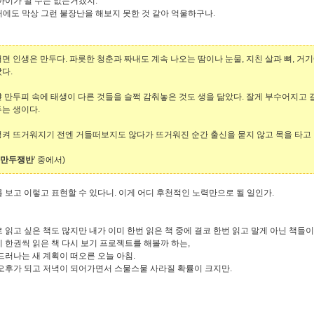
아이가 될 수는 없는거겠지.
에도 막상 그런 불장난을 해보지 못한 것 같아 억울하구나.
면 인생은 만두다. 파릇한 청춘과 짜내도 계속 나오는 땀이나 눈물, 지친 살과 뼈, 
다.
 만두피 속에 태생이 다른 것들을 슬쩍 감춰놓은 것도 생을 닮았다. 잘게 부수어지고
는 생이다.
켜 뜨거워지기 전엔 거들떠보지도 않다가 뜨거워진 순간 출신을 묻지 않고 목을 타고
만두쟁반
' 중에서)
 보고 이렇고 표현할 수 있다니. 이게 어디 후천적인 노력만으로 될 일인가.
 읽고 싶은 책도 많지만 내가 이미 한번 읽은 책 중에 결코 한번 읽고 말게 아닌 책들
 한권씩 읽은 책 다시 보기 프로젝트를 해볼까 하는,
드러나는 새 계획이 떠오른 오늘 아침.
오후가 되고 저녁이 되어가면서 스물스물 사라질 확률이 크지만.