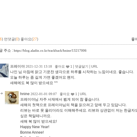
6
)
먼댓글(
0
)
좋아요(
27
)
좋
 주소 :
https://blog.aladin.co.kr/trackback/hnine/13217006
프레이야
|
|
2021-12-31 13:18
좋아요
1
댓글달기
URL
나인 님 아침에 맑고 기운찬 생각으로 하루를 시작하는 느낌이네요. 좋습니다.
오늘 하루는 좀 길게 가면 좋겠어요 왠지.
새해에도 복 많이 받으세요 ^^
hnine
|
2022-01-01 09:07
좋아요
1
URL
프레이야님 자주 서재에서 뵙게 되어 참 좋습니다.
새해의 첫책으로 프레이야님의 책을 읽으려고 앞에 두고 있답니다.
리뷰는 바로 못 올리더라도 이해해주세요. 리뷰와 상관없이 저는 한글자도
싶은 책일테니까요.
새해 복 많이 받으세요!
Happy New Year!
Bonne Annee!