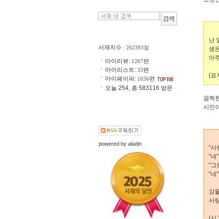
난 
서재지수
: 262393점
생은
아주
마이리뷰:
편
1267
마이리스트:
편
33
(표
마이페이퍼:
편
1656
오늘 254, 총 583116 방문
끔찍한
시인이
powered by
aladin
"사
"네"
"그
"네"
강물
사랑
(시 '