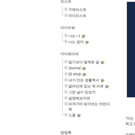
리스트
구매리스트
마이리스트
마이리뷰
나는 나
나는 엄마
마이페이퍼
일기보다 절제된 글
Journal
詩 shop
내가 만든 생활백서
알라딘에 없는 책 리뷰
그런 날이 있었지
설명해보자면
따져가며 읽어보는 어린이
책
소품
"저는
학교 
방명록
오랜만