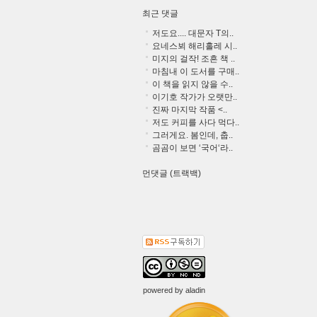
최근 댓글
저도요.... 대문자 T의..
요네스뵈 해리홀레 시..
미지의 걸작! 조흔 책 ..
마침내 이 도서를 구매..
이 책을 읽지 않을 수..
이기호 작가가 오랫만..
진짜 마지막 작품 <..
저도 커피를 사다 먹다..
그러게요. 봄인데, 춥..
곰곰이 보면 ‘국어‘라..
먼댓글 (트랙백)
powered by
aladin