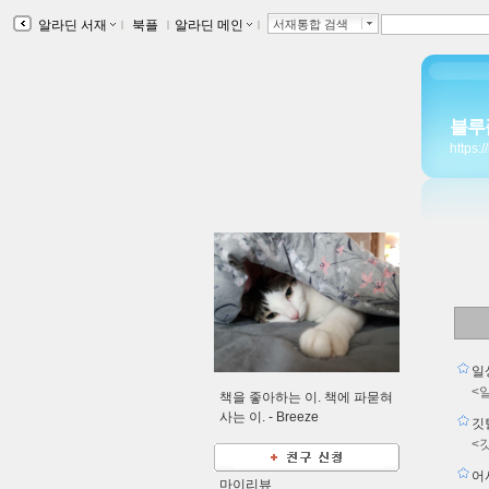
알라딘 서재
ｌ
북플
ｌ
알라딘 메인
ｌ
서재통합 검색
블루
https:
일
<
책을 좋아하는 이. 책에 파묻혀
사는 이. -
Breeze
깃
<
어
마이리뷰