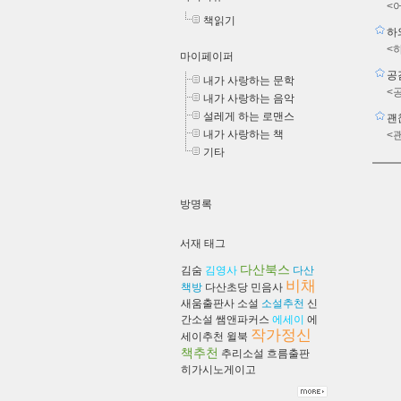
<
책읽기
하
<
마이페이퍼
공
내가 사랑하는 문학
<
내가 사랑하는 음악
설레게 하는 로맨스
괜
내가 사랑하는 책
<
기타
방명록
서재 태그
다산북스
김숨
김영사
다산
비채
책방
다산초당
민음사
새움출판사
소설
소설추천
신
간소설
쌤앤파커스
에세이
에
작가정신
세이추천
윌북
책추천
추리소설
흐름출판
히가시노게이고