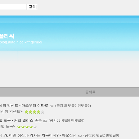
플라워
//blog.aladin.co.kr/hglim69
글제목
상의 악센트 - 마쓰우라 야타로
(공감18 댓글0 먼댓글0)
일상의 악센트>
털 도둑 - 커크 월리스 존슨
(공감22 댓글0 먼댓글0)
깃털 도둑>
서 와, 이런 정신과 의사는 처음이지? - 하오선생
(공감20 댓글2 먼댓글0)