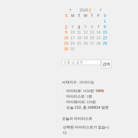
2026
8
S
M
T
W
T
F
S
1
2
3
4
5
6
7
8
9
10
11
12
13
14
15
16
17
18
19
20
21
22
23
24
25
26
27
28
29
30
31
서재지수
: 291835점
마이리뷰:
편
1636
마이리스트:
편
1
마이페이퍼:
편
226
오늘 210, 총 246834 방문
오늘의 마이리스트
선택된 마이리스트가 없습니
다.