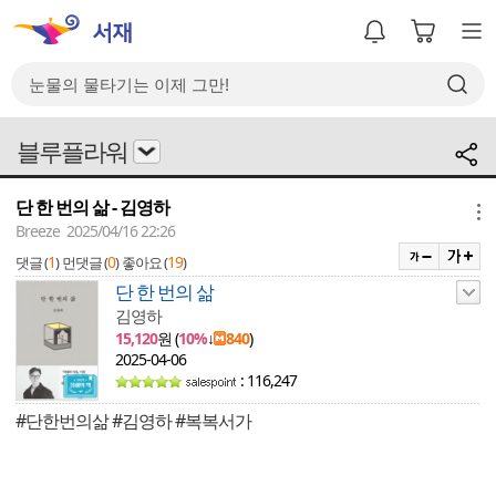
블루플라워
단 한 번의 삶 - 김영하
메뉴
Breeze 2025/04/16 22:26
1
0
19
댓글 (
)
먼댓글 (
)
좋아요 (
)
단 한 번의 삶
김영하
15,120
원 (
10%
↓
840
)
2025-04-06
: 116,247
#단한번의삶 #김영하 #복복서가