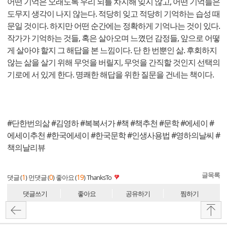
어떤 기억은 오래도록 우리 뇌를 차지해 잊지 않고, 어떤 기억들은
도무지 생각이 나지 않는다. 적당히 잊고 적당히 기억하는 습성 때
문일 것이다. 하지만 어떤 순간에는 정확하게 기억나는 것이 있다.
작가가 기억하는 것들, 혹은 살아오며 느꼈던 감정들, 앞으로 어떻
게 살아야 할지 그 해답을 본 느낌이다. 단 한 번뿐인 삶. 후회하지
않는 삶을 살기 위해 무엇을 버릴지, 무엇을 간직할 것인지 선택의
기로에 서 있게 한다. 명쾌한 해답을 위한 질문을 건네는 책이다.
#단한번의삶 #김영하 #복복서가 #책 #책추천 #문학 #에세이 #
에세이추천 #한국에세이 #한국문학 #인생사용법 #영하의날씨 #
책의날리뷰
글목록
1
0
19
댓글 (
)
먼댓글 (
)
좋아요 (
)
ThanksTo
댓글쓰기
좋아요
공유하기
찜하기