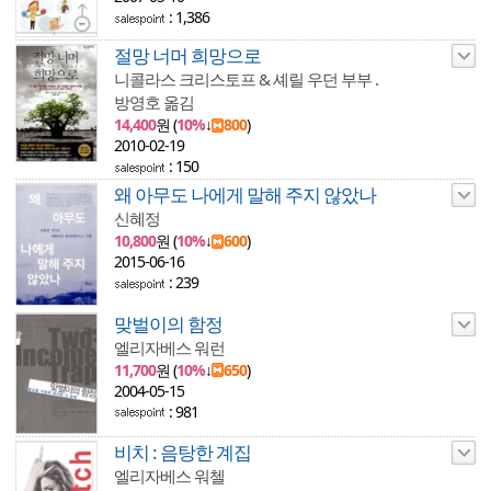
: 1,386
절망 너머 희망으로
니콜라스 크리스토프 & 셰릴 우던 부부 .
방영호 옮김
14,400
원 (
10%
↓
800
)
2010-02-19
: 150
왜 아무도 나에게 말해 주지 않았나
신혜정
10,800
원 (
10%
↓
600
)
2015-06-16
: 239
맞벌이의 함정
엘리자베스 워런
11,700
원 (
10%
↓
650
)
2004-05-15
: 981
비치 : 음탕한 계집
엘리자베스 워첼