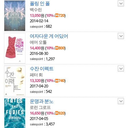
폴링 인 폴
백수린
13,050
원 (
10%
↓
720
)
2014-02-14
: 682
여자다운 게 어딨어
에머 오툴
14,400
원 (
10%
↓
800
)
2016-08-30
: 1,297
수잔 이펙트
페터 회
13,320
원 (
10%
↓
740
)
2017-04-20
: 542
운명과 분노
로런 그로프
16,650
원 (
10%
↓
920
)
2017-04-05
: 3,457