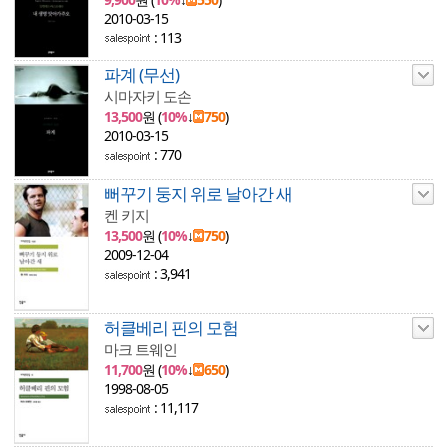
2010-03-15
: 113
파계 (무선)
시마자키 도손
13,500
원 (
10%
↓
750
)
2010-03-15
: 770
뻐꾸기 둥지 위로 날아간 새
켄 키지
13,500
원 (
10%
↓
750
)
2009-12-04
: 3,941
허클베리 핀의 모험
마크 트웨인
11,700
원 (
10%
↓
650
)
1998-08-05
: 11,117