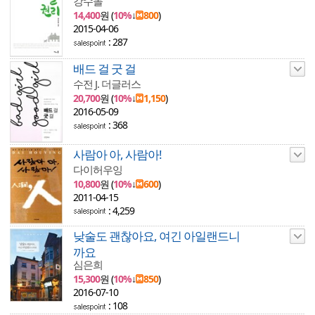
강수돌
14,400
원 (
10%
↓
800
)
2015-04-06
: 287
배드 걸 굿 걸
수전 J. 더글러스
20,700
원 (
10%
↓
1,150
)
2016-05-09
: 368
사람아 아, 사람아!
다이허우잉
10,800
원 (
10%
↓
600
)
2011-04-15
: 4,259
낮술도 괜찮아요, 여긴 아일랜드니
까요
심은희
15,300
원 (
10%
↓
850
)
2016-07-10
: 108