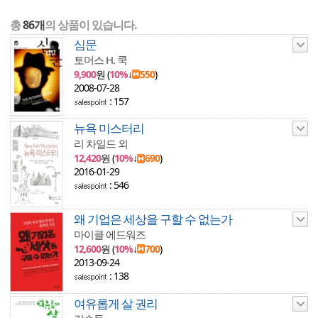
총
86개
의 상품이 있습니다.
심문
토머스 H. 쿡
9,900
원 (
10%
↓
550
)
2008-07-28
: 157
뉴욕 미스터리
리 차일드 외
12,420
원 (
10%
↓
690
)
2016-01-29
: 546
왜 기업은 세상을 구할 수 없는가
마이클 에드워즈
12,600
원 (
10%
↓
700
)
2013-09-24
: 138
여유롭게 살 권리