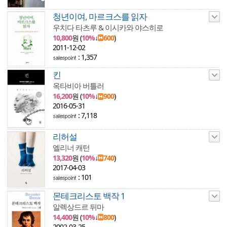
청년이여, 마르크스를 읽자
우치다 타츠루 & 이시카와 야스히로
10,800
원 (
10%
↓
600
)
2011-12-02
: 1,357
킨
옥타비아 버틀러
16,200
원 (
10%
↓
900
)
2016-05-31
: 7,118
리허설
엘리너 캐턴
13,320
원 (
10%
↓
740
)
2017-04-03
: 101
몬테크리스토 백작 1
알렉상드르 뒤마
14,400
원 (
10%
↓
800
)
2002-03-25