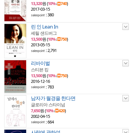
13,320
원 (
10%
↓
740
)
2017-03-15
: 380
린 인 Lean In
셰릴 샌드버그
13,500
원 (
10%
↓
750
)
2013-05-15
: 2,791
리바이벌
스티븐 킹
13,500
원 (
10%
↓
750
)
2016-12-16
: 783
남자가 월경을 한다면
글로리아 스타이넘
7,650
원 (
10%
↓
420
)
2002-04-15
: 664
사랑에 관하여