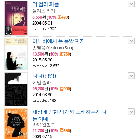
더 컬러 퍼플
앨리스 워커
8,550
원 (
10%
↓
470
)
2004-05-01
: 302
하노버에서 온 음악 편지
손열음 (Yeoleum Son)
13,500
원 (
10%
↓
750
)
2015-05-20
: 2,652
나나 (양장)
에밀 졸라
16,200
원 (
10%
↓
900
)
2014-08-30
: 138
새장에 갇힌 새가 왜 노래하는지 나
는 아네
마야 안젤루
11,700
원 (
10%
↓
650
)
2009-07-15