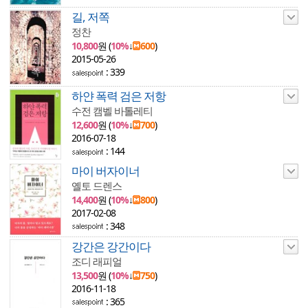
길, 저쪽
정찬
10,800
원 (
10%
↓
600
)
2015-05-26
: 339
하얀 폭력 검은 저항
수전 캠벨 바톨레티
12,600
원 (
10%
↓
700
)
2016-07-18
: 144
마이 버자이너
옐토 드렌스
14,400
원 (
10%
↓
800
)
2017-02-08
: 348
강간은 강간이다
조디 래피얼
13,500
원 (
10%
↓
750
)
2016-11-18
: 365