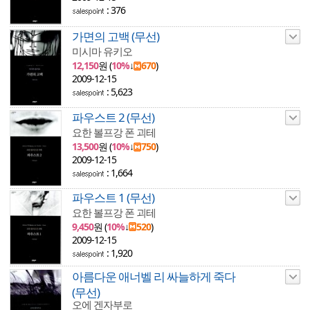
: 376
가면의 고백 (무선)
미시마 유키오
12,150
원 (
10%
↓
670
)
2009-12-15
: 5,623
파우스트 2 (무선)
요한 볼프강 폰 괴테
13,500
원 (
10%
↓
750
)
2009-12-15
: 1,664
파우스트 1 (무선)
요한 볼프강 폰 괴테
9,450
원 (
10%
↓
520
)
2009-12-15
: 1,920
아름다운 애너벨 리 싸늘하게 죽다
(무선)
오에 겐자부로