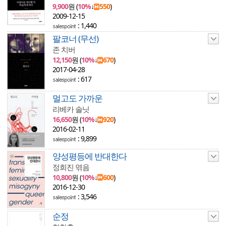
9,900
원 (
10%
↓
550
)
2009-12-15
: 1,440
팔코너 (무선)
존 치버
12,150
원 (
10%
↓
670
)
2017-04-28
: 617
멀고도 가까운
리베카 솔닛
16,650
원 (
10%
↓
920
)
2016-02-11
: 9,899
양성평등에 반대한다
정희진 엮음
10,800
원 (
10%
↓
600
)
2016-12-30
: 3,546
순정