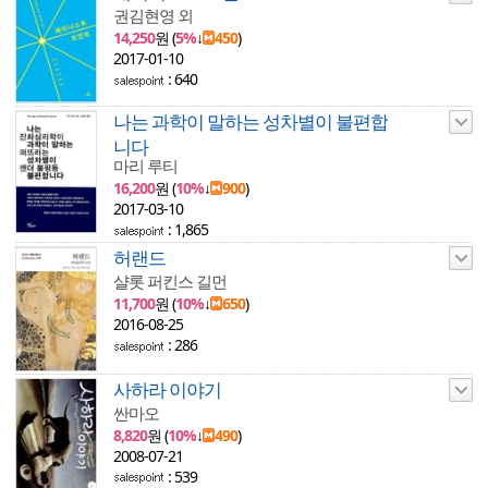
권김현영 외
14,250
원 (
5%
↓
450
)
2017-01-10
: 640
나는 과학이 말하는 성차별이 불편합
니다
마리 루티
16,200
원 (
10%
↓
900
)
2017-03-10
: 1,865
허랜드
샬롯 퍼킨스 길먼
11,700
원 (
10%
↓
650
)
2016-08-25
: 286
사하라 이야기
싼마오
8,820
원 (
10%
↓
490
)
2008-07-21
: 539