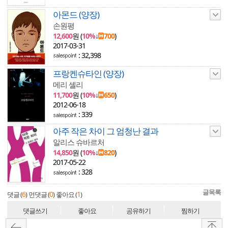
아몬드 (양장)
손원평
12,600
원 (
10%
↓
700
)
2017-03-31
: 32,398
프랑켄슈타인 (양장)
메리 셸리
11,700
원 (
10%
↓
650
)
2012-06-18
: 339
아주 작은 차이 그 엄청난 결과
알리스 슈바르처
14,850
원 (
10%
↓
820
)
2017-05-22
: 328
글목록
6
0
1
댓글 (
)
먼댓글 (
)
좋아요 (
)
댓글쓰기
좋아요
공유하기
찜하기