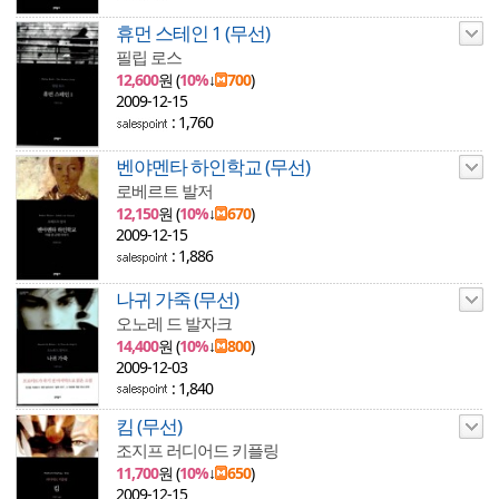
휴먼 스테인 1 (무선)
필립 로스
12,600
원 (
10%
↓
700
)
2009-12-15
: 1,760
벤야멘타 하인학교 (무선)
로베르트 발저
12,150
원 (
10%
↓
670
)
2009-12-15
: 1,886
나귀 가죽 (무선)
오노레 드 발자크
14,400
원 (
10%
↓
800
)
2009-12-03
: 1,840
킴 (무선)
조지프 러디어드 키플링
11,700
원 (
10%
↓
650
)
2009-12-15