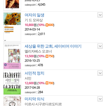
: 4,045
여자의 일생
기 드 모파상
10,800
원 (
10%
↓
600
)
2014-03-14
: 2,611
세상을 위한 교회, 세이비어 이야기
엘리자베스 오코너
13,500
원 (
10%
↓
750
)
2016-10-25
: 478
서민적 정치
서민
12,600
원 (
10%
↓
700
)
2017-04-28
: 284
마지막 의식
이르사 시구르다르도티르