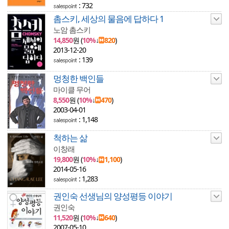
: 732
촘스키, 세상의 물음에 답하다 1
노암 촘스키
14,850
원 (
10%
↓
820
)
2013-12-20
: 139
멍청한 백인들
마이클 무어
8,550
원 (
10%
↓
470
)
2003-04-01
: 1,148
척하는 삶
이창래
19,800
원 (
10%
↓
1,100
)
2014-05-16
: 1,283
권인숙 선생님의 양성평등 이야기
권인숙
11,520
원 (
10%
↓
640
)
2007-05-10