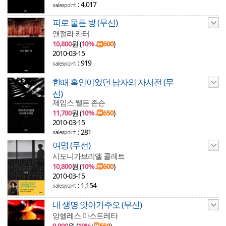
: 4,017
피로 물든 방 (무선)
앤절라 카터
10,800
원 (
10%
↓
600
)
2010-03-15
: 919
한때 흑인이었던 남자의 자서전 (무
선)
제임스 웰든 존슨
11,700
원 (
10%
↓
650
)
2010-03-15
: 281
여명 (무선)
시도니가브리엘 콜레트
10,800
원 (
10%
↓
600
)
2010-03-15
: 1,154
내 생명 앗아가주오 (무선)
앙헬레스 마스트레타
9,900
원 (
10%
↓
550
)