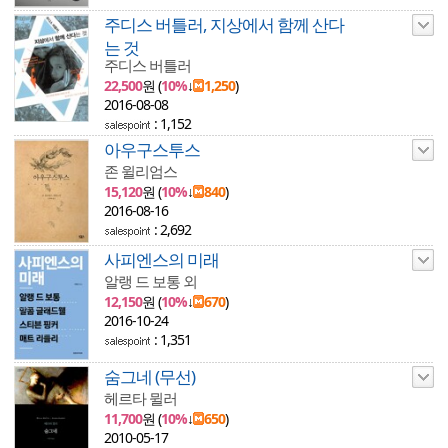
주디스 버틀러, 지상에서 함께 산다
는 것
주디스 버틀러
22,500
원 (
10%
↓
1,250
)
2016-08-08
: 1,152
아우구스투스
존 윌리엄스
15,120
원 (
10%
↓
840
)
2016-08-16
: 2,692
사피엔스의 미래
알랭 드 보통 외
12,150
원 (
10%
↓
670
)
2016-10-24
: 1,351
숨그네 (무선)
헤르타 뮐러
11,700
원 (
10%
↓
650
)
2010-05-17