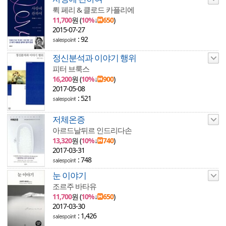
뤽 페리 & 클로드 카플리에
11,700
원 (
10%
↓
650
)
2015-07-27
: 92
정신분석과 이야기 행위
피터 브룩스
16,200
원 (
10%
↓
900
)
2017-05-08
: 521
저체온증
아르드날뒤르 인드리다손
13,320
원 (
10%
↓
740
)
2017-03-31
: 748
눈 이야기
조르주 바타유
11,700
원 (
10%
↓
650
)
2017-03-30
: 1,426