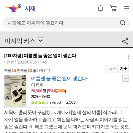
마지막 키스
[100자평] 여름엔 늘 좋은 일이 생긴다
메뉴
다락방 2026/07/06 11:45
2
0
11
댓글 (
)
먼댓글 (
)
좋아요 (
)
여름엔 늘 좋은 일이 생긴다
이윤희
20,900
원 (
5%
↓
660
)
2026-06-30
: 2,505
제목에 홀리듯이 구입했다. 게다가 [열세 살의 여름] 작가라니!
자기 일을 좋아하고 즐기고 최선을 다하는 사람의 이야기를 읽는
일은 즐겁다. 이 책도 그랬는데 문득 과거로 데려가기도 하는 것도