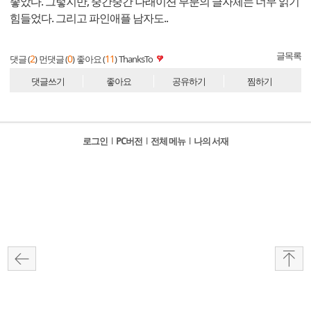
좋았다. 그렇지만, 중간중간 나래이션 부분의 글자체는 너무 읽기
힘들었다. 그리고 파인애플 남자도..
글목록
2
0
11
댓글 (
)
먼댓글 (
)
좋아요 (
)
ThanksTo
댓글쓰기
좋아요
공유하기
찜하기
로그인
l
PC버전
l
전체 메뉴
l
나의 서재