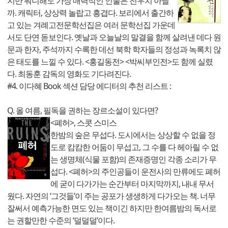
지만 뭐니해도 가장 매력적인 인물은 전우치 아닐
까. 캐릭터, 상상력 놀랍고 흥겹다. 보리에서 출간하
고 있는 겨례고전문학선집은 여러 문학선집 가운데
서도 단연 돋보인다. 옛날과 오늘날의 말결을 함께 살려낸 데다 원
문과 한자, 주석까지 수록한 데선 북학 학자들의 정성과 녹록치 않
은 태도를 느낄 수 있다. <홍길동전> <박씨부인전>도 함께 실렸
다. 최동훈 감독의 영화도 기다려진다.
#4. 이다혜 Book 섹션 담당 에디터의 추천 리스트 :
Q. 올 여름, 필독을 권하는 장르소설이 있다면?
<폐허>, 스콧 스미스
한밤의 숲은 무섭다. 도시에서는 상상할 수 없을 정
도로 캄캄한 어둠이 무섭고, 그 수를 다 헤아릴 수 없
는 생명체(식물 포함)의 존재증명인 각종 소리가 무
섭다. <폐허>의 주인공들이 운전사의 만류에도 폐허
에 굳이 다가가는 순간부터 마지막까지, 내내 무서
웠다. 자연의 ‘그것들’이 주는 공포가 생생하게 다가오는 책. 너무
잘써서 예측가능한 면도 있는 책이긴 하지만 한여름밤의 독서로
는 권할만한 수준의 ‘덜덜덜’이다.