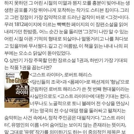
하지 못하던 그 어린 시절의 미열과 뭔지 모를 흥분이 빚어내는 생
생한 공포를 가장 뛰어나게 포착하는 작가도 스티븐 킹이다. 그리
고 그런 장점이 가장 집약적으로 드러난 걸작이 바로 <그것>이다.
무려 1812페이지에 이르는 빽빽한 페이지의 이 장편소설을 읽어
내려가던 한밤중, 어느 순간 눈을 돌리면 ‘그것’이 나만 알 수 있는
어린 시절 아픈 기억의 형태로 되살아나 멀뚱거리고 나를 쳐다보
고 있을까봐 무서웠다. 길고 긴 여름밤, 이 책을 읽는 내내 나의 피
부에는 오소소 닭살이 돋아있었다.
Q. 상반기 가장 주목할 만한 장르소설 1권과, 하반기 가장 기대되
는 작품 1권을 꼽는다면?
<고스트 라이터>, 로버트 해리스
<당신들의 조국>과 <폼페이>로 팩션계의 ‘형님’으로
군림하던 로버트 해리스가 쓴 첫 번째 현대물이라는
사실만으로도 <고스트 라이터>에 대한 기대는 컸다.
너무나도 노골적으로 토니 블레어 전 수상을 연상시
키는 영국의 전 수상 애덤 랭을 둘러싸고 펼쳐지는
숨막히는 사건 속에서, 정작 주인공은 대필작가다. ‘고스트 라이
터’, 유명인의 이름 너머 숨어있는 보이지 않는 존재라는 뜻이자,
말 그대로 ‘유령’ 작가를 의미하기도 하는 이 중의적인 제목은 보