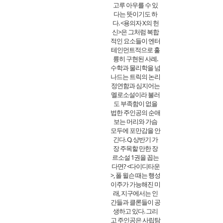
고루 아우를 수 있
다는 뜻이기도 하
다. <용의자 X의 헌
신>은 그처럼 복합
적인 요소들이 엔터
테인먼트적으로 훌
륭히 구현된 사례.
수학과 물리학을 넘
나드는 트릭의 논리
정연함과 심지어는
멜로소설이라 불러
도 부족함이 없을
법한 주인공의 순애
보는 머리와 가슴
모두에 포만감을 안
긴다. Q. 상반기 가
장 주목할 만한 장
르소설 1권을 꼽는
다면? <다이디타운
>, 폴 윌슨 때는 행성
이주가 가능해진 미
래, 지구에서는 인
간들과 클론들이 공
생하고 있다. 그리
고 주인공은 사립탐