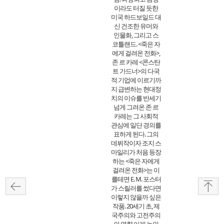
이라도 터질 듯한
미국 하드보일드 대
신 건조한 유머와
인물화, 그리고 스
코틀랜드. <죽은 자
에게 걸려온 전화>,
존 르 카레 <콘스탄
트 가드너>의 다국
적 기업에 이르기까
지 급변하는 현대정
치의 이슈를 반세기
넘게 그려온 존 르
카레는 그 사회적
관심에 일단 경의를
표하게 된다. 그의
데뷔작이자 조지 스
마일리가 처음 등장
하는 <죽은 자에게
걸려온 전화>는 이
를테면 E. M. 포스터
가 스릴러를 썼다면
이렇지 않을까 싶은
작품. 20세기 초, 제
국주의와 고전주의