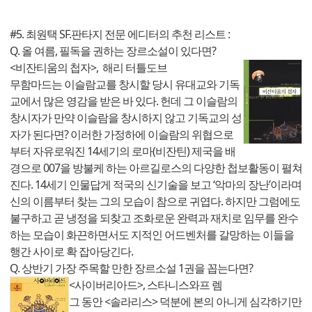
#5. 최원택 SF.판타지 전문 에디터의 추천 리스트 :
Q. 올 여름, 필독을 권하는 장르소설이 있다면?
<비잔티움의 첩자>, 해리 터틀도브
무함마드는 이슬람교를 창시할 당시 유대교와 기독
교에서 많은 영감을 받은 바 있다. 헌데 그 이슬람의
창시자가 만약 이슬람을 창시하지 않고 기독교의 성
자가 된다면? 이러한 가정하에 이슬람의 위협으로
부터 자유로워진 14세기의 로마(비잔틴) 제국을 배
경으로 007을 방불케 하는 아르길로스의 다양한 첩보활동이 펼쳐
진다. 14세기 인물답게 적국의 신기술을 보고 ‘악마의 장난’이라며
신의 이름부터 찾는 그의 모습이 참으로 귀엽다. 하지만 그럼에도
불구하고 곧 냉정을 되찾고 조화로운 완력과 재치로 임무를 완수
하는 모습이 화끈하면서도 지적인 어드벤처를 갈망하는 이들을
행간 사이로 확 잡아당긴다.
Q. 상반기 가장 주목할 만한 장르소설 1권을 꼽는다면?
<사이버리아드>, 스타니스와프 렘
그 동안 <솔라리스> 덕분에 본의 아니게 심각하기만