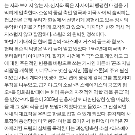
는 자와 보이지 않는 자, 산자와 죽은 자 사이의 팽팽한 대결을 기
막히게 압축한다. 소설의 중심 축인 영국과 미국 사이의 숨막히는
첩보전은 근래 우리가 현실에서 선명하게 경험하고 있는 정치의
추악한 이면을 기막히게 포착하고 있으며, 마지막의 반전 역시 억
지스럽지 않고 깔끔하다. 스릴러의 완벽한 정석이다.
하반기 기대작은 헌터 톰슨의 <라스베이거스의 공포와 혐오>.
헌터 톰슨의 악명은 익히 들어 알고 있었다. 1960년대 미국의 카
운터컬터의 아이콘이자, 필자가 사건에 적극적으로 개입하고 그
에 대한 주관적인 반응을 바탕으로 쓰는 기사인 이른바 ‘곤조 저널
리즘’을 개척했고, 너무나도 멋진 잡지인 [롤링 스톤]의 주요 필진
이었던 사내. 게다가 멋쟁이 조니 뎁이 평생에 걸쳐 그를 흠모하며
우정을 나누었고, 급기야 그의 소설 <라스베이거스의 공포와 혐
오>를 영화화할 때에는 헌터 톰슨의 자전적인 역할 ‘라울 듀크’ 역
을 맡았으며, 톰슨이 2005년 권총자살로 파란만장한 삶을 마감했
을 때 그 장례식을 전부 도맡아 치렀다고도 들었다. 그 전설적인
사내의 대표작을 우리도 한글로 접할 수 있게 되었다. 환각제에 사
로잡혀 흥청망청 미국 횡단 여행을 즐기면서 형편없이 더러워진
아메리칸 드림의 실체를 목격한다는 괴상망측한 소설 <라스베이