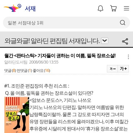
와글와글! 알라딘 편집팀 서재입니다.
월간 <판타스틱> 기자들이 권하는 이 여름, 필독 장르소설!
메뉴
알라딘도서팀 2008/06/30 13:55
8
1
16
댓글 (
)
먼댓글 (
)
좋아요 (
)
#1. 조민준 편집장의 추천 리스트 :
Q. 올 여름, 필독을 권하는 장르소설이 있다면?
<암보스 문도스>, 기리노 나쓰오
기리노 나쓰오의 단편집. 말하자면 여름밤을 위한
납량특집이랄까. 물론 그 강도로 따지자면 그녀의
유명 장편들을 리스트에 올려야겠으나, 이후 며칠간
후유증에 시달리게 된대서야 ‘휴가용 장르소설’로는