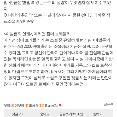
임>만큼은 ‘흡입력 있는 스토리 텔링’이 무엇인지 잘 보여주고 있
다.
Q. 나만의 추천작, 또는 더 널리 알려지지 못한 것이 안타까운 장
르소설이 있다면?
<아발론의 안개>, 매리언 짐머 브래들리
매리언 짐머 브래들리가 쓴 소설 중 유일하게 번역된 <아발론의
안개>. 무려 2000년에 출간된 소설이라 지금은 절판. 그러나 구할
수 있다면, 그리고 당신이 판타지 팬이거나 아더 왕 전설에 관심이
있는 독자라면 한번쯤 일독을 권하고 싶다. 사실 페미니즘에 기반
한 신화의 해석이라거나, 아더왕 이야기를 기독교와 켈트 토착신
앙의 대립으로 부분이라거나, 요새는 그리 기발한 아이템이라 할
수 없지만 그것이 실제로 소설로 구현된 것을 보는 재미는 만만치
않다. 더구나 모르간 르 페이가 주인공이라는 점.
글목록
8
1
16
댓글 (
)
먼댓글 (
)
좋아요 (
)
ThanksTo
댓글쓰기
좋아요
공유하기
#1. 조민
찜하기