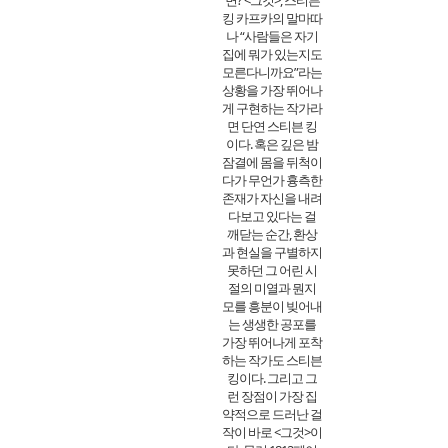
면? <그것>, 스티븐
킹 카프카의 말마따
나 “사람들은 자기
집에 뭐가 있는지도
모른다니까요”라는
상황을 가장 뛰어나
게 구현하는 작가라
면 단연 스티븐 킹
이다. 혹은 깊은 밤
잠결에 몸을 뒤척이
다가 무언가 흉측한
존재가 자신을 내려
다보고 있다는 걸
깨닫는 순간, 환상
과 현실을 구별하지
못하던 그 어린 시
절의 미열과 뭔지
모를 흥분이 빚어내
는 생생한 공포를
가장 뛰어나게 포착
하는 작가도 스티븐
킹이다. 그리고 그
런 장점이 가장 집
약적으로 드러난 걸
작이 바로 <그것>이