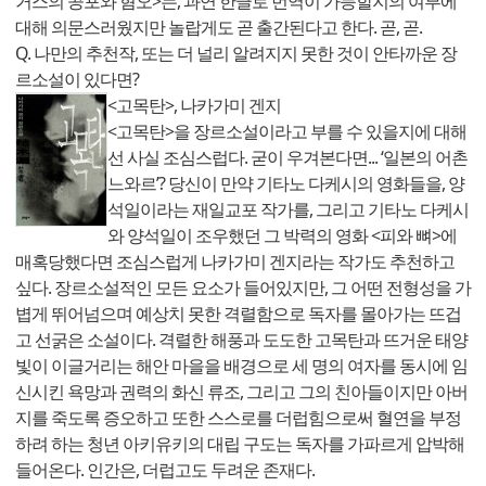
거스의 공포와 혐오>는, 과연 한글로 번역이 가능할지의 여부에
대해 의문스러웠지만 놀랍게도 곧 출간된다고 한다. 곧, 곧.
Q. 나만의 추천작, 또는 더 널리 알려지지 못한 것이 안타까운 장
르소설이 있다면?
<고목탄>, 나카가미 겐지
<고목탄>을 장르소설이라고 부를 수 있을지에 대해
선 사실 조심스럽다. 굳이 우겨본다면... ‘일본의 어촌
느와르’? 당신이 만약 기타노 다케시의 영화들을, 양
석일이라는 재일교포 작가를, 그리고 기타노 다케시
와 양석일이 조우했던 그 박력의 영화 <피와 뼈>에
매혹당했다면 조심스럽게 나카가미 겐지라는 작가도 추천하고
싶다. 장르소설적인 모든 요소가 들어있지만, 그 어떤 전형성을 가
볍게 뛰어넘으며 예상치 못한 격렬함으로 독자를 몰아가는 뜨겁
고 선굵은 소설이다. 격렬한 해풍과 도도한 고목탄과 뜨거운 태양
빛이 이글거리는 해안 마을을 배경으로 세 명의 여자를 동시에 임
신시킨 욕망과 권력의 화신 류조, 그리고 그의 친아들이지만 아버
지를 죽도록 증오하고 또한 스스로를 더럽힘으로써 혈연을 부정
하려 하는 청년 아키유키의 대립 구도는 독자를 가파르게 압박해
들어온다. 인간은, 더럽고도 두려운 존재다.