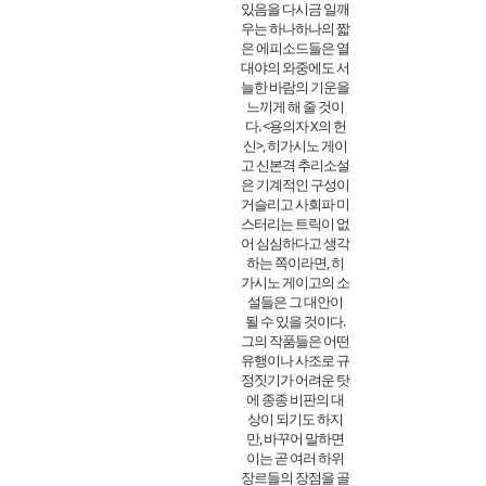
있음을 다시금 일깨
우는 하나하나의 짧
은 에피소드들은 열
대야의 와중에도 서
늘한 바람의 기운을
느끼게 해 줄 것이
다. <용의자 X의 헌
신>, 히가시노 게이
고 신본격 추리소설
은 기계적인 구성이
거슬리고 사회파 미
스터리는 트릭이 없
어 심심하다고 생각
하는 쪽이라면, 히
가시노 게이고의 소
설들은 그 대안이
될 수 있을 것이다.
그의 작품들은 어떤
유행이나 사조로 규
정짓기가 어려운 탓
에 종종 비판의 대
상이 되기도 하지
만, 바꾸어 말하면
이는 곧 여러 하위
장르들의 장점을 골