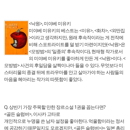
<낙원>, 미야베 미유키
미야베 미유키의 베스트는 <이유>, <화차>, <외딴집
>이라고 생각하지만, 원래 후속작이라는 게 전작에
비해 스포트라이트를 덜 받기 마련이지만(<낙원>은
<모방범>의 ‘일종의’ 후속작이다), 현재형 작가로서
의 미야베 미유키를 좋아하게 만든 게 <낙원>이다. <
모방범> 사건의 후일담을 살짝이나마 들을 수 있다. 무엇보다 미
스터리물의 종결 뒤에 트라우마를 안고 살아가야 하는 사람들의
마음을 헤아리는 작가의 따뜻함이 좋았다.
Q. 상반기 가장 주목할 만한 장르소설 1권을 꼽는다면?
<골든 슬럼버>, 이사카 고타로
개인적으로 누명을 쓴 남자 설정을 좋아한다. 억울함이라는 정서
에 공감하기 때문일지도 모르겠지만. <골든 슬럼버>는 일본 총리