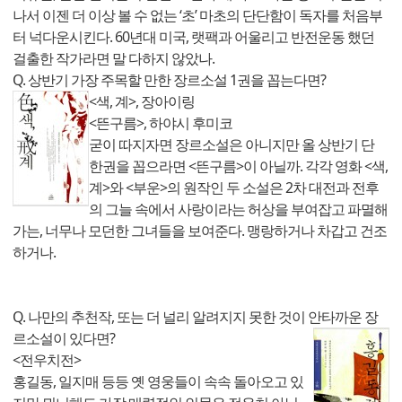
나서 이젠 더 이상 볼 수 없는 ‘초’ 마초의 단단함이 독자를 처음부
터 넉다운시킨다. 60년대 미국, 랫팩과 어울리고 반전운동 했던
걸출한 작가라면 말 다하지 않았나.
Q. 상반기 가장 주목할 만한 장르소설 1권을 꼽는다면?
<색, 계>, 장아이링
<뜬구름>, 하야시 후미코
굳이 따지자면 장르소설은 아니지만 올 상반기 단
한권을 꼽으라면 <뜬구름>이 아닐까. 각각 영화 <색,
계>와 <부운>의 원작인 두 소설은 2차 대전과 전후
의 그늘 속에서 사랑이라는 허상을 부여잡고 파멸해
가는, 너무나 모던한 그녀들을 보여준다. 맹랑하거나 차갑고 건조
하거나.
Q. 나만의 추천작, 또는 더 널리 알려지지 못한 것이 안타까운 장
르소설이 있다면?
<전우치전>
홍길동, 일지매 등등 옛 영웅들이 속속 돌아오고 있