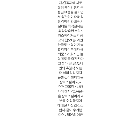
다. 환각제에 사로
잡혀 흥청망청 미국
횡단 여행을 즐기면
서 형편없이 더러워
진 아메리칸 드림의
실체를 목격한다는
괴상망측한 소설 <
라스베이거스의 공
포와 혐오>는, 과연
한글로 번역이 가능
할지의 여부에 대해
의문스러웠지만 놀
랍게도 곧 출간된다
고 한다. 곧, 곧. Q. 나
만의 추천작, 또는
더 널리 알려지지
못한 것이 안타까운
장르소설이 있다
면? <고목탄>, 나카
가미 겐지 <고목탄>
을 장르소설이라고
부를 수 있을지에
대해선 사실 조심스
럽다. 굳이 우겨본
다면... ‘일본의 어촌