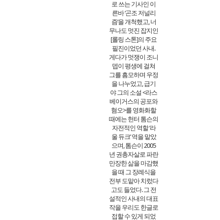
로 쓰는 기사인 이
른바 ‘곤조 저널리
즘’을 개척했고, 너
무나도 멋진 잡지인
[롤링 스톤]의 주요
필진이었던 사내.
게다가 멋쟁이 조니
뎁이 평생에 걸쳐
그를 흠모하며 우정
을 나누었고, 급기
야 그의 소설 <라스
베이거스의 공포와
혐오>를 영화화할
때에는 헌터 톰슨의
자전적인 역할 ‘라
울 듀크’ 역을 맡았
으며, 톰슨이 2005
년 권총자살로 파란
만장한 삶을 마감했
을 때 그 장례식을
전부 도맡아 치렀다
고도 들었다. 그 전
설적인 사내의 대표
작을 우리도 한글로
접할 수 있게 되었