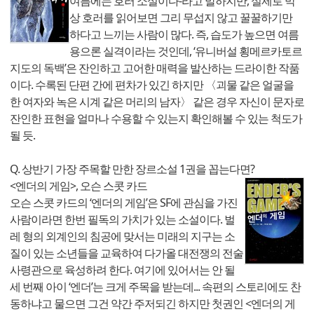
여름에는 호러 소설이다-라고 말하지만, 실제로 막
상 호러를 읽어보면 그리 무섭지 않고 꿀꿀하기만
하다고 느끼는 사람이 많다. 즉, 습도가 높으면 여름
용으론 실격이라는 것인데, ‘유니버설 횡메르카토르
지도의 독백’은 잔인하고 고어한 매력을 발산하는 드라이한 작품
이다. 수록된 단편 간에 편차가 있긴 하지만 〈괴물 같은 얼굴을
한 여자와 녹은 시계 같은 머리의 남자〉 같은 경우 자신이 문자로
잔인한 표현을 얼마나 수용할 수 있는지 확인해볼 수 있는 척도가
될 듯.
Q. 상반기 가장 주목할 만한 장르소설 1권을 꼽는다면?
<엔더의 게임>, 오슨 스콧 카드
오슨 스콧 카드의 ‘엔더의 게임’은 SF에 관심을 가진
사람이라면 한번 필독의 가치가 있는 소설이다. 벌
레 형의 외계인의 침공에 맞서는 미래의 지구는 소
질이 있는 소년들을 교육하여 다가올 대전쟁의 전술
사령관으로 육성하려 한다. 여기에 있어서는 안 될
세 번째 아이 ‘엔더’는 크게 주목을 받는데... 속편의 스토리에도 찬
동하냐고 물으면 그건 약간 주저되긴 하지만 첫권인 <엔더의 게