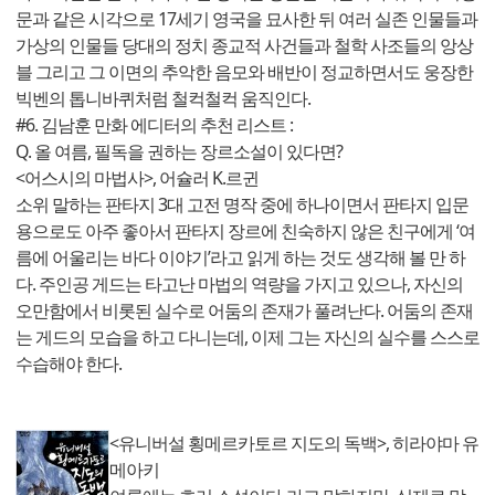
문과 같은 시각으로 17세기 영국을 묘사한 뒤 여러 실존 인물들과
가상의 인물들 당대의 정치 종교적 사건들과 철학 사조들의 앙상
블 그리고 그 이면의 추악한 음모와 배반이 정교하면서도 웅장한
빅벤의 톱니바퀴처럼 철컥철컥 움직인다.
#6. 김남훈 만화 에디터의 추천 리스트 :
Q. 올 여름, 필독을 권하는 장르소설이 있다면?
<어스시의 마법사>, 어슐러 K.르귄
소위 말하는 판타지 3대 고전 명작 중에 하나이면서 판타지 입문
용으로도 아주 좋아서 판타지 장르에 친숙하지 않은 친구에게 ‘여
름에 어울리는 바다 이야기’라고 읽게 하는 것도 생각해 볼 만 하
다. 주인공 게드는 타고난 마법의 역량을 가지고 있으나, 자신의
오만함에서 비롯된 실수로 어둠의 존재가 풀려난다. 어둠의 존재
는 게드의 모습을 하고 다니는데, 이제 그는 자신의 실수를 스스로
수습해야 한다.
<유니버설 횡메르카토르 지도의 독백>, 히라야마 유
메아키