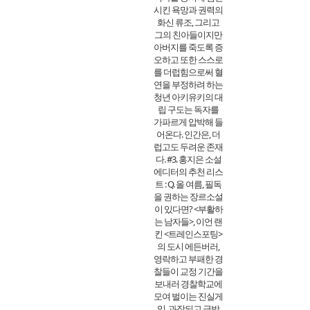
시킨 욕망과 권력의
화신 류조, 그리고
그의 친아들이지만
아버지를 죽도록 증
오하고 또한 스스로
를 더럽힘으로써 혈
연을 부정하려 하는
청년 아키유키의 대
립 구도는 독자를
가파르게 압박해 들
어온다. 인간은, 더
럽고도 두려운 존재
다. #3. 홍지은 소설
에디터의 추천 리스
트 : Q. 올 여름, 필독
을 권하는 장르소설
이 있다면? <부활하
는 남자들>, 이언 랜
킨 <트레인스포팅>
의 도시 에든버러,
영락하고 부패한 경
찰들이 교정 기간을
보내러 경찰학교에
모여 벌이는 진실게
임. 과장되고 금방