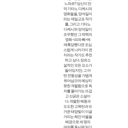
느와르’? 당신이 만
약 기타노 다케시의
영화들을, 양석일이
라는 재일교포 작가
를, 그리고 기타노
다케시와 양석일이
조우했던 그 박력의
영화 <피와 뼈>에
매혹당했다면 조심
스럽게 나카가미 겐
지라는 작가도 추천
하고 싶다. 장르소
설적인 모든 요소가
들어있지만, 그 어
떤 전형성을 가볍게
뛰어넘으며 예상치
못한 격렬함으로 독
자를 몰아가는 뜨겁
고 선굵은 소설이
다. 격렬한 해풍과
도도한 고목탄과 뜨
거운 태양빛이 이글
거리는 해안 마을을
배경으로 세 명의
여자를 동시에 임신