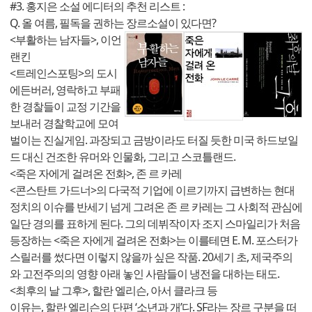
#3. 홍지은 소설 에디터의 추천 리스트 :
Q. 올 여름, 필독을 권하는 장르소설이 있다면?
<부활하는 남자들>, 이언
랜킨
<트레인스포팅>의 도시
에든버러, 영락하고 부패
한 경찰들이 교정 기간을
보내러 경찰학교에 모여
벌이는 진실게임. 과장되고 금방이라도 터질 듯
한 미국 하드보일
드 대신 건조한 유머와 인물화, 그리고 스코틀랜드.
<죽은 자에게 걸려온 전화>, 존 르 카레
<콘스탄트 가드너>의 다국적 기업에 이르기까지 급변하는 현대
정치의 이슈를 반세기 넘게 그려온 존 르 카레는 그 사회적 관심에
일단 경의를 표하게 된다. 그의 데뷔작이자 조지 스마일리가 처음
등장하는 <죽은 자에게 걸려온 전화>는 이를테면 E. M. 포스터가
스릴러를 썼다면 이렇지 않을까 싶은 작품. 20세기 초, 제국주의
와 고전주의의 영향 아래 놓인 사람들이 냉전을 대하는 태도.
<최후의 날 그후>, 할란 엘리슨, 아서 클라크 등
이유는, 할란 엘리슨의 단편 ‘소년과 개’다. SF라는 장르 구분을 떠