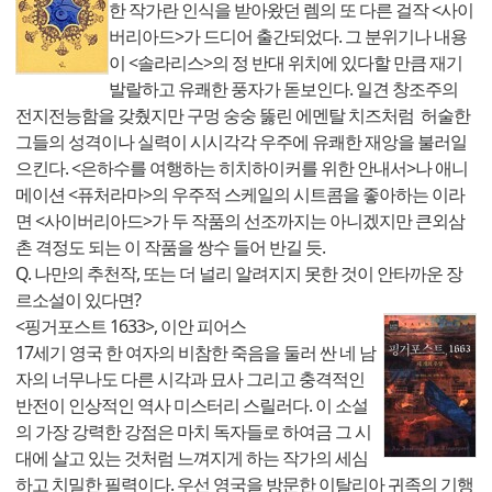
한 작가란 인식을 받아왔던 렘의 또 다른 걸작 <사이
버리아드>가 드디어 출간되었다. 그 분위기나 내용
이 <솔라리스>의 정 반대 위치에 있다할 만큼 재기
발랄하고 유쾌한 풍자가 돋보인다. 일견 창조주의
전지전능함을 갖췄지만 구멍 숭숭 뚫린 에멘탈 치즈처럼 허술한
그들의 성격이나 실력이 시시각각 우주에 유쾌한 재앙을 불러일
으킨다. <은하수를 여행하는 히치하이커를 위한 안내서>나 애니
메이션 <퓨처라마>의 우주적 스케일의 시트콤을 좋아하는 이라
면 <사이버리아드>가 두 작품의 선조까지는 아니겠지만 큰외삼
촌 격정도 되는 이 작품을 쌍수 들어 반길 듯.
Q. 나만의 추천작, 또는 더 널리 알려지지 못한 것이 안타까운 장
르소설이 있다면?
<핑거포스트 1633>, 이안 피어스
17세기 영국 한 여자의 비참한 죽음을 둘러 싼 네 남
자의 너무나도 다른 시각과 묘사 그리고 충격적인
반전이 인상적인 역사 미스터리 스릴러다. 이 소설
의 가장 강력한 강점은 마치 독자들로 하여금 그 시
대에 살고 있는 것처럼 느껴지게 하는 작가의 세심
하고 치밀한 필력이다. 우선 영국을 방문한 이탈리아 귀족의 기행