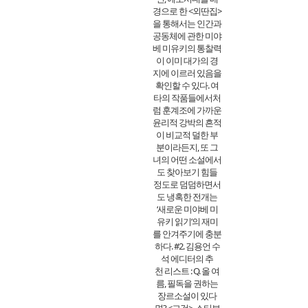
경으로 한 <외딴집>
을 통해서는 인간과
공동체에 관한 미야
베 미유키의 통찰력
이 이미 대가의 경
지에 이르러 있음을
확인할 수 있다. 여
타의 작품들에서처
럼 훈계조에 가까운
윤리적 강박의 흔적
이 비교적 덜한 부
분이라든지, 또 그
녀의 어떤 소설에서
도 찾아보기 힘들
정도로 덤덤하면서
도 냉혹한 전개는
‘새로운 미야베 미
유키 읽기’의 재미
를 안겨주기에 충분
하다. #2. 김용언 수
석 에디터의 추
천 리스트 : Q. 올 여
름, 필독을 권하는
장르소설이 있다