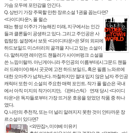
가슴 모두에 포만감을 안긴다.
Q. 상반기 가장 주목할 만한 장르소설 1권을 꼽는다면?
<다이디타운>, 폴 윌슨
때는 행성 이주가 가능해진 미래, 지구에서는 인간
들과 클론들이 공생하고 있다. 그리고 주인공은 사
립탐정. 설정에서 보듯 <다이디타운>은 SF의 외피에
하드보일드 미스터리의 골격을 지니고 있는 소설이
다. 말하자면 레이먼드 챈들러가 사이버펑크 소설을
쓴 느낌이랄까. 아닌게아니라 주인공의 이름부터(시그문드 챈들
러 드레이어) 해서 곳곳에 고전 하드보일드, 혹은 필름 느와르에
대한 오마주가 넘쳐난다. 까칠하지만 절대 밉지 않은 남자 주인공
캐릭터 또한 이 소설의 주요한 매력 포인트. 작가 폴 윌슨은 국내
에서 아직 미지의 작가이지만, 《판타스틱》 연재 당시 <다이디
타운>은 독자들로부터 가장 뜨거운 호응을 얻었던 작품 중 하나
였다.
Q. 나만의 추천작, 또는 더 널리 알려지지 못한 것이 안타까운 장
르소설이 있다면?
<외딴집>, 미야베 미유키