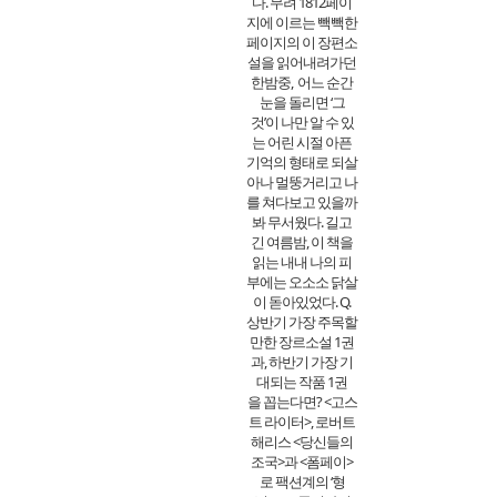
다. 무려 1812페이
지에 이르는 빽빽한
페이지의 이 장편소
설을 읽어내려가던
한밤중, 어느 순간
눈을 돌리면 ‘그
것’이 나만 알 수 있
는 어린 시절 아픈
기억의 형태로 되살
아나 멀뚱거리고 나
를 쳐다보고 있을까
봐 무서웠다. 길고
긴 여름밤, 이 책을
읽는 내내 나의 피
부에는 오소소 닭살
이 돋아있었다. Q.
상반기 가장 주목할
만한 장르소설 1권
과, 하반기 가장 기
대되는 작품 1권
을 꼽는다면? <고스
트 라이터>, 로버트
해리스 <당신들의
조국>과 <폼페이>
로 팩션계의 ‘형