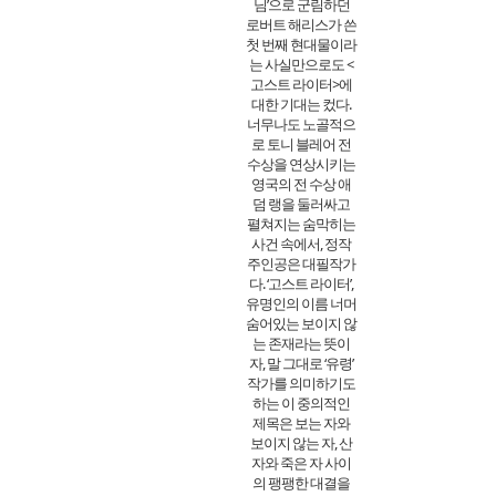
님’으로 군림하던
로버트 해리스가 쓴
첫 번째 현대물이라
는 사실만으로도 <
고스트 라이터>에
대한 기대는 컸다.
너무나도 노골적으
로 토니 블레어 전
수상을 연상시키는
영국의 전 수상 애
덤 랭을 둘러싸고
펼쳐지는 숨막히는
사건 속에서, 정작
주인공은 대필작가
다. ‘고스트 라이터’,
유명인의 이름 너머
숨어있는 보이지 않
는 존재라는 뜻이
자, 말 그대로 ‘유령’
작가를 의미하기도
하는 이 중의적인
제목은 보는 자와
보이지 않는 자, 산
자와 죽은 자 사이
의 팽팽한 대결을