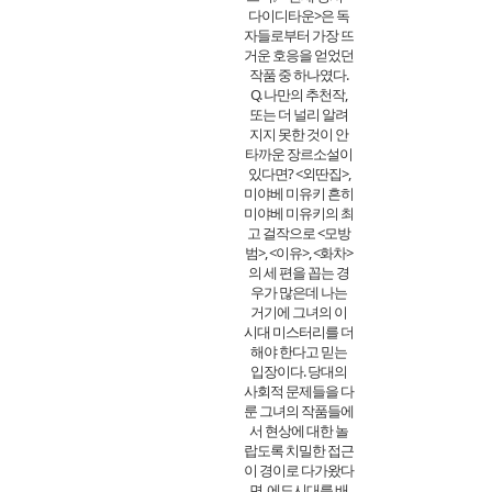
다이디타운>은 독
자들로부터 가장 뜨
거운 호응을 얻었던
작품 중 하나였다.
Q. 나만의 추천작,
또는 더 널리 알려
지지 못한 것이 안
타까운 장르소설이
있다면? <외딴집>,
미야베 미유키 흔히
미야베 미유키의 최
고 걸작으로 <모방
범>, <이유>, <화차>
의 세 편을 꼽는 경
우가 많은데 나는
거기에 그녀의 이
시대 미스터리를 더
해야 한다고 믿는
입장이다. 당대의
사회적 문제들을 다
룬 그녀의 작품들에
서 현상에 대한 놀
랍도록 치밀한 접근
이 경이로 다가왔다
면, 에도시대를 배