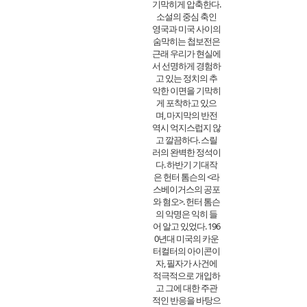
기막히게 압축한다.
소설의 중심 축인
영국과 미국 사이의
숨막히는 첩보전은
근래 우리가 현실에
서 선명하게 경험하
고 있는 정치의 추
악한 이면을 기막히
게 포착하고 있으
며, 마지막의 반전
역시 억지스럽지 않
고 깔끔하다. 스릴
러의 완벽한 정석이
다. 하반기 기대작
은 헌터 톰슨의 <라
스베이거스의 공포
와 혐오>. 헌터 톰슨
의 악명은 익히 들
어 알고 있었다. 196
0년대 미국의 카운
터컬터의 아이콘이
자, 필자가 사건에
적극적으로 개입하
고 그에 대한 주관
적인 반응을 바탕으