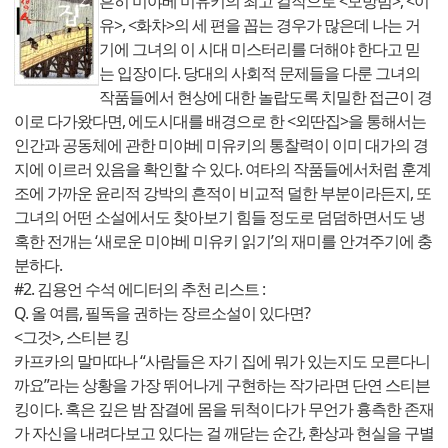
흔히 미야베 미유키의 최고 걸작으로 <모방범>, <이
유>, <화차>의 세 편을 꼽는 경우가 많은데 나는 거
기에 그녀의 이 시대 미스터리를 더해야 한다고 믿
는 입장이다. 당대의 사회적 문제들을 다룬 그녀의
작품들에서 현상에 대한 놀랍도록 치밀한 접근이 경
이로 다가왔다면, 에도시대를 배경으로 한 <외딴집>을 통해서는
인간과 공동체에 관한 미야베 미유키의 통찰력이 이미 대가의 경
지에 이르러 있음을 확인할 수 있다. 여타의 작품들에서처럼 훈계
조에 가까운 윤리적 강박의 흔적이 비교적 덜한 부분이라든지, 또
그녀의 어떤 소설에서도 찾아보기 힘들 정도로 덤덤하면서도 냉
혹한 전개는 ‘새로운 미야베 미유키 읽기’의 재미를 안겨주기에 충
분하다.
#2. 김용언 수석 에디터의 추천 리스트 :
Q. 올 여름, 필독을 권하는 장르소설이 있다면?
<그것>, 스티븐 킹
카프카의 말마따나 “사람들은 자기 집에 뭐가 있는지도 모른다니
까요”라는 상황을 가장 뛰어나게 구현하는 작가라면 단연 스티븐
킹이다. 혹은 깊은 밤 잠결에 몸을 뒤척이다가 무언가 흉측한 존재
가 자신을 내려다보고 있다는 걸 깨닫는 순간, 환상과 현실을 구별