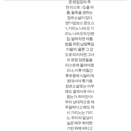
준 편집장의 추
천 리스트 : Q. 올 여
름, 필독을 권하는
장르소설이 있다
면? <암보스 문도스
>, 기리노 나쓰오 기
리노 나쓰오의 단편
집. 말하자면 여름
밤을 위한 납량특집
이랄까. 물론 그 강
도로 따지자면 그녀
의 유명 장편들을
리스트에 올려야겠
으나, 이후 며칠간
후유증에 시달리게
된대서야 ‘휴가용
장르소설’로는 아무
래도 결격사유 아니
겠는가. 하지만 아
무리 상대적으로 캐
주얼하다고 해도 역
시 기리노는 기리
노. 우리의 일상이
실은 매우 취약한
기반 위에 버티고