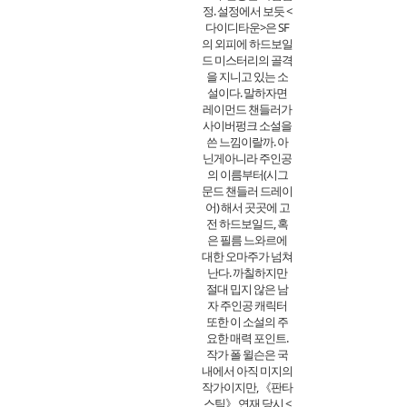
정. 설정에서 보듯 <
다이디타운>은 SF
의 외피에 하드보일
드 미스터리의 골격
을 지니고 있는 소
설이다. 말하자면
레이먼드 챈들러가
사이버펑크 소설을
쓴 느낌이랄까. 아
닌게아니라 주인공
의 이름부터(시그
문드 챈들러 드레이
어) 해서 곳곳에 고
전 하드보일드, 혹
은 필름 느와르에
대한 오마주가 넘쳐
난다. 까칠하지만
절대 밉지 않은 남
자 주인공 캐릭터
또한 이 소설의 주
요한 매력 포인트.
작가 폴 윌슨은 국
내에서 아직 미지의
작가이지만, 《판타
스틱》 연재 당시 <