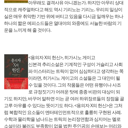
아무래도 결격사유 아니겠는가. 하지만 아무리 상대
적으로 캐주얼하다고 해도 역시 기리노는 기리노. 우리의 일상이
실은 매우 취약한 기반 위에 버티고 있음을 다시금 일깨우는 하나
하나의 짧은 에피소드들은 열대야의 와중에도 서늘한 바람의 기
운을 느끼게 해 줄 것이다.
<용의자 X의 헌신>, 히가시노 게이고
신본격 추리소설은 기계적인 구성이 거슬리고 사회
파 미스터리는 트릭이 없어 심심하다고 생각하는 쪽
이라면, 히
가시노 게이고의 소설들은 그 대안이 될
수 있을 것이다. 그의 작품들은 어떤 유행이나 사조
로 규정짓기가 어려운 탓에 종종 비판의 대상이 되
기도 하지만, 바꾸어 말하면 이는 곧 여러 하위장르들의 장점을 골
고루 아우를 수 있다는 뜻이기도 하다. <용의자 X의 헌신>은 그처
럼 복합적인 요소들이 엔터테인먼트적으로 훌륭히 구현된 사례.
수학과 물리학을 넘나드는 트릭의 논리정연함과 심지어는 멜로
소설이라 불러도 부족함이 없을 법한 주인공의 순애보는 머리와