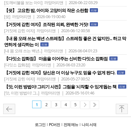
[도깨비불을 보는 아이]
까망머리앤 | 2026-06-22 03:29
【쉿】 고요한 밤, 아이와 고양이의 작은 소란함
리뷰
[쉿]
까망머리앤 | 2026-06-19 00:40
【거짓에 갇힌 여자】조작된 의뢰, 완벽한 거짓!
리뷰
[거짓에 갇힌 여자]
까망머리앤 | 2026-06-12 00:58
【내 몸 오래 쓰는 백년 스트레칭】스트레칭 좋은 건 알지만... 하고 막
연하게 생각하는 이
리뷰
[내 몸 오래 쓰는 백년..]
까망머리앤 | 2026-06-04 01:23
【다잇소 잡화점】 마음을 이어주는 신비한 다잇소 잡화점
리뷰
[다잇소 잡화점]
까망머리앤 | 2026-06-03 23:20
【거짓에 갇힌 여자】당신은 더 이상 누구도 믿을 수 없게 된다.
리뷰
[거짓에 갇힌 여자]
까망머리앤 | 2026-05-27 00:52
【앗, 이런 방법이! 그리기 사전】그림을 ‘시작할 수 있게‘돕는 책
리뷰
[앗, 이런 방법이! 그..]
까망머리앤 | 2026-05-16 01:46
1
2
3
4
5
로그인
l
PC버전
l
전체 메뉴
l
나의 서재