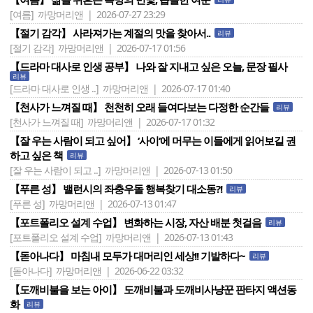
[여름]
까망머리앤 | 2026-07-27 23:29
【절기 감각】 사라져가는 계절의 맛을 찾아서..
리뷰
[절기 감각]
까망머리앤 | 2026-07-17 01:56
【드라마 대사로 인생 공부】 나와 잘 지내고 싶은 오늘, 문장 필사
리뷰
[드라마 대사로 인생 ..]
까망머리앤 | 2026-07-17 01:40
【천사가 느껴질 때】 천천히 오래 들여다보는 다정한 순간들
리뷰
[천사가 느껴질 때]
까망머리앤 | 2026-07-17 01:32
【잘 우는 사람이 되고 싶어】 ‘사이‘에 머무는 이들에게 읽어보길 권
하고 싶은 책
리뷰
[잘 우는 사람이 되고 ..]
까망머리앤 | 2026-07-13 01:50
【푸른 성】 밸런시의 좌충우돌 행복찾기 대소동?!
리뷰
[푸른 성]
까망머리앤 | 2026-07-13 01:47
【포트폴리오 설계 수업】 변화하는 시장, 자산 배분 첫걸음
리뷰
[포트폴리오 설계 수업]
까망머리앤 | 2026-07-13 01:43
【돋아나다】 마침내 모두가 대머리인 세상!! 기발하다~
리뷰
[돋아나다]
까망머리앤 | 2026-06-22 03:32
【도깨비불을 보는 아이】 도깨비불과 도깨비사냥꾼 판타지 액션동
화
리뷰