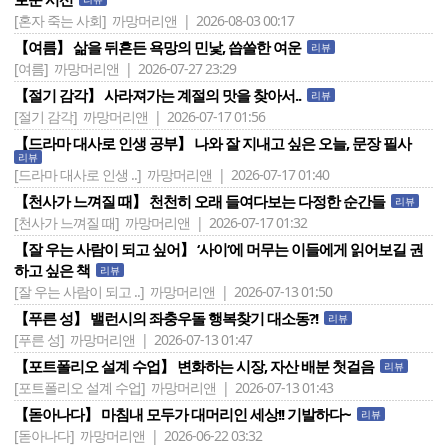
[혼자 죽는 사회]
까망머리앤 | 2026-08-03 00:17
【여름】 삶을 뒤흔든 욕망의 민낯, 씁쓸한 여운
리뷰
[여름]
까망머리앤 | 2026-07-27 23:29
【절기 감각】 사라져가는 계절의 맛을 찾아서..
리뷰
[절기 감각]
까망머리앤 | 2026-07-17 01:56
【드라마 대사로 인생 공부】 나와 잘 지내고 싶은 오늘, 문장 필사
리뷰
[드라마 대사로 인생 ..]
까망머리앤 | 2026-07-17 01:40
【천사가 느껴질 때】 천천히 오래 들여다보는 다정한 순간들
리뷰
[천사가 느껴질 때]
까망머리앤 | 2026-07-17 01:32
【잘 우는 사람이 되고 싶어】 ‘사이‘에 머무는 이들에게 읽어보길 권
하고 싶은 책
리뷰
[잘 우는 사람이 되고 ..]
까망머리앤 | 2026-07-13 01:50
【푸른 성】 밸런시의 좌충우돌 행복찾기 대소동?!
리뷰
[푸른 성]
까망머리앤 | 2026-07-13 01:47
【포트폴리오 설계 수업】 변화하는 시장, 자산 배분 첫걸음
리뷰
[포트폴리오 설계 수업]
까망머리앤 | 2026-07-13 01:43
【돋아나다】 마침내 모두가 대머리인 세상!! 기발하다~
리뷰
[돋아나다]
까망머리앤 | 2026-06-22 03:32