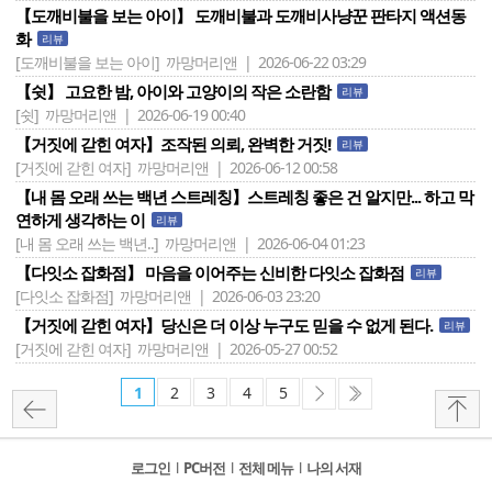
【도깨비불을 보는 아이】 도깨비불과 도깨비사냥꾼 판타지 액션동
화
리뷰
[도깨비불을 보는 아이]
까망머리앤 | 2026-06-22 03:29
【쉿】 고요한 밤, 아이와 고양이의 작은 소란함
리뷰
[쉿]
까망머리앤 | 2026-06-19 00:40
【거짓에 갇힌 여자】조작된 의뢰, 완벽한 거짓!
리뷰
[거짓에 갇힌 여자]
까망머리앤 | 2026-06-12 00:58
【내 몸 오래 쓰는 백년 스트레칭】스트레칭 좋은 건 알지만... 하고 막
연하게 생각하는 이
리뷰
[내 몸 오래 쓰는 백년..]
까망머리앤 | 2026-06-04 01:23
【다잇소 잡화점】 마음을 이어주는 신비한 다잇소 잡화점
리뷰
[다잇소 잡화점]
까망머리앤 | 2026-06-03 23:20
【거짓에 갇힌 여자】당신은 더 이상 누구도 믿을 수 없게 된다.
리뷰
[거짓에 갇힌 여자]
까망머리앤 | 2026-05-27 00:52
1
2
3
4
5
로그인
l
PC버전
l
전체 메뉴
l
나의 서재