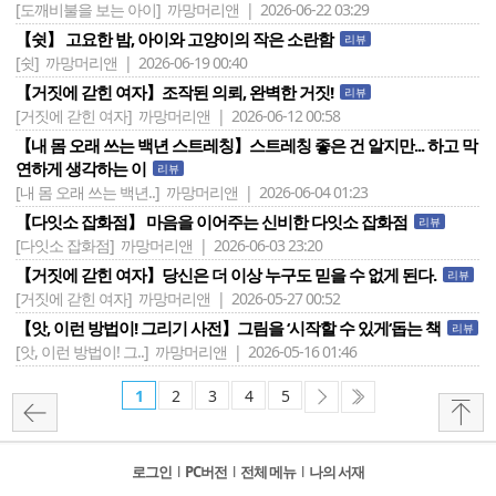
[도깨비불을 보는 아이]
까망머리앤 | 2026-06-22 03:29
【쉿】 고요한 밤, 아이와 고양이의 작은 소란함
리뷰
[쉿]
까망머리앤 | 2026-06-19 00:40
【거짓에 갇힌 여자】조작된 의뢰, 완벽한 거짓!
리뷰
[거짓에 갇힌 여자]
까망머리앤 | 2026-06-12 00:58
【내 몸 오래 쓰는 백년 스트레칭】스트레칭 좋은 건 알지만... 하고 막
연하게 생각하는 이
리뷰
[내 몸 오래 쓰는 백년..]
까망머리앤 | 2026-06-04 01:23
【다잇소 잡화점】 마음을 이어주는 신비한 다잇소 잡화점
리뷰
[다잇소 잡화점]
까망머리앤 | 2026-06-03 23:20
【거짓에 갇힌 여자】당신은 더 이상 누구도 믿을 수 없게 된다.
리뷰
[거짓에 갇힌 여자]
까망머리앤 | 2026-05-27 00:52
【앗, 이런 방법이! 그리기 사전】그림을 ‘시작할 수 있게‘돕는 책
리뷰
[앗, 이런 방법이! 그..]
까망머리앤 | 2026-05-16 01:46
1
2
3
4
5
로그인
l
PC버전
l
전체 메뉴
l
나의 서재