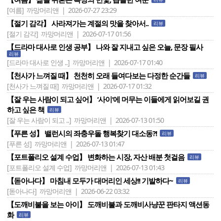
[여름]
까망머리앤 | 2026-07-27 23:29
【절기 감각】 사라져가는 계절의 맛을 찾아서..
리뷰
[절기 감각]
까망머리앤 | 2026-07-17 01:56
【드라마 대사로 인생 공부】 나와 잘 지내고 싶은 오늘, 문장 필사
리뷰
[드라마 대사로 인생 ..]
까망머리앤 | 2026-07-17 01:40
【천사가 느껴질 때】 천천히 오래 들여다보는 다정한 순간들
리뷰
[천사가 느껴질 때]
까망머리앤 | 2026-07-17 01:32
【잘 우는 사람이 되고 싶어】 ‘사이‘에 머무는 이들에게 읽어보길 권
하고 싶은 책
리뷰
[잘 우는 사람이 되고 ..]
까망머리앤 | 2026-07-13 01:50
【푸른 성】 밸런시의 좌충우돌 행복찾기 대소동?!
리뷰
[푸른 성]
까망머리앤 | 2026-07-13 01:47
【포트폴리오 설계 수업】 변화하는 시장, 자산 배분 첫걸음
리뷰
[포트폴리오 설계 수업]
까망머리앤 | 2026-07-13 01:43
【돋아나다】 마침내 모두가 대머리인 세상!! 기발하다~
리뷰
[돋아나다]
까망머리앤 | 2026-06-22 03:32
【도깨비불을 보는 아이】 도깨비불과 도깨비사냥꾼 판타지 액션동
화
리뷰