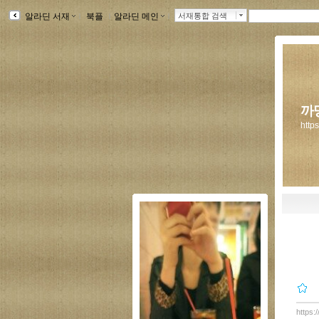
알라딘 서재
ｌ
북플
ｌ
알라딘 메인
ｌ
서재통합 검색
까
http
https: