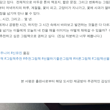
갖고 있다.  전체적으로 어두운 톤의 책표지, 짧은 문장, 그리고 변화하는 그림
터 저녁까지의 하루, 계절들, 꽃이 피고, 고양이가 지나가고, 꽃에 사과가 
장을 넘기며 만나 볼 수 있다.  
, 시간, 그리고... 몇 년.
게나 공평한 시간, 하지만 그 시간 속에서 바라보고 발견하는 것들은 다 다르
 넘기는 이들에게 오늘의 네 칸을 채울 이미지는 어떻게 채워갈 수 있을까? 
추천하고 싶은 그림책으로 권하고 싶다.  (진심 차분하고 너무 예쁩니다.)
진주니어
#신유진
 옮김
림책
#그림책추천
#추천그림책
#선물하기좋은그림책
#어른그림책
#그림책선물
본 서평은 출판사로부터 해당 도서만 제공받아 주관적인 감상