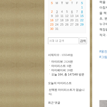
력을 
S
M
T
W
T
F
S
1
아침부
2
3
4
5
6
7
8
을 책
9
10
11
12
13
14
15
초, 분
16
17
18
19
20
21
22
누구에
23
24
25
26
27
28
29
30
31
책장을
적극 
#웅
서재지수
: 135549점
#그
마이리뷰:
편
2126
마이리스트:
편
0
마이페이퍼:
편
20
오늘 164, 총 147348 방문
오늘의 마이리스트
선택된 마이리스트가 없습니
다.
최근 댓글