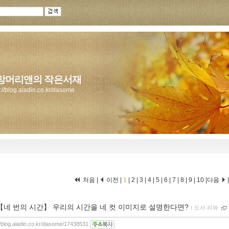
망머리앤의 작은서재
s://blog.aladin.co.kr/dasome
처음 |
이전 |
1
|
2
|
3
|
4
|
5
|
6
|
7
|
8
|
9
|
10
|
다음
【네 번의 시간】 우리의 시간을 네 컷 이미지로 설명한다면?
ｌ
도서 리뷰
//blog.aladin.co.kr/dasome/17438531