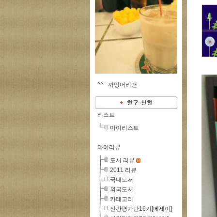
^^ -
까망머리앤
리스트
마이리스트
마이리뷰
도서 리뷰
2011 리뷰
국내도서
외국도서
카테고리
신간평가단16기[에세이]