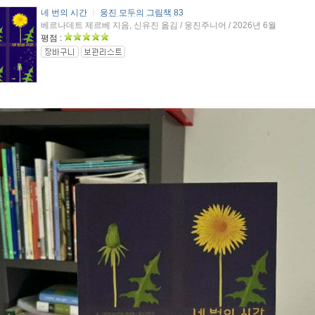
네 번의 시간
ㅣ
웅진 모두의 그림책 83
베르나데트 제르베 지음, 신유진 옮김 / 웅진주니어 / 2026년 6월
평점 :