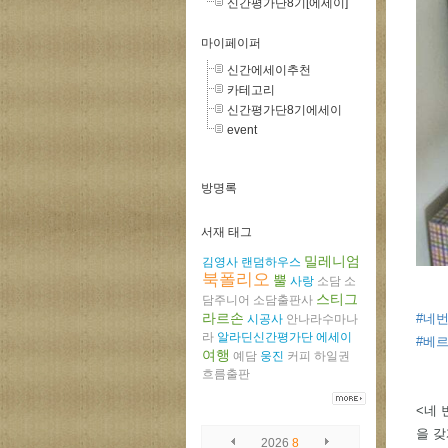
신간평가단8기[에세이]
마이페이퍼
신간에세이추천
카테고리
신간평가단8기에세이
event
방명록
서재 태그
밀레니엄
김영사
랜덤하우스
북폴리오
뿔
사랑
소담
소
스티그
담주니어
소담출판사
라르손
#네
시공사
안나라수마나
라
알라딘신간평가단
에세이
#베
여행
예담
웅진
커피
하일권
흐름출판
<네 
을 갖
2026
8