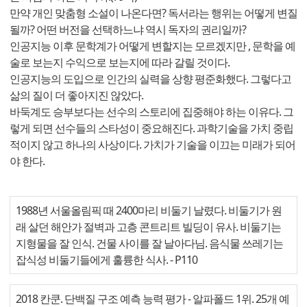
만약 개인 맞춤형 소설이 나온다면? 독서라는 행위는 어떻게 변질
될까? 어떤 버전을 선택하느냐 역시 독자의 권리일까?
인공지능 이후 문학계가 어떻게 변할지는 모르겠지만 , 문학을 예
술로 보는지 수익으로 보는지에 따라 갈릴 것이다.
인공지능의 도입으로 인간의 실력을 상향 평준화했다. 그렇다고
삶의 질이 더 좋아지진 않았다.
바둑계도 승부보다는 선수의 스토리에 집중해야 하는 이유다. 그
렇게 되면 선수들의 스타성이 중요해진다. 과학기술을 가치 중립
적이지 않고 하나의 사상이다. 가치가 기술을 이끄는 미래가 되어
야 한다.
1988년 서울올림픽 때 2400마리 비둘기 날렸다. 비둘기가 원
래 살던 해안가 절벽과 고층 콘트리트 빌딩이 유사. 비둘기는
지형물을 잘 인식. 건물 사이를 잘 날아다님. 음식물 쓰레기는
잡식성 비둘기들에게 훌륭한 식사.
- P110
2018 칸쿤. 단백질 구조 예측 능력 평가 - 알파폴드 1위. 25개 예