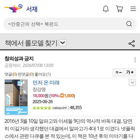
책에서 롤모델 찾기
창의성과 긍지
메뉴
공중제비 2026/07/08 13:09
0
0
1
댓글 (
)
먼댓글 (
)
좋아요 (
)
먼저 온 미래
장강명
18,000
원 (
10%
↓
1,000
)
2025-06-26
: 48,355
2016년 3월 10일 알파고와 이세돌 9단의 역사적 바둑 대결. 당연
히 이길거라 생각했던 대결에서 알파고가 4대 1로 이겼다. 넷플릭
스에서 관련 다큐를 본 적 있는데, 이 책은 10년 후의 이야기를 다