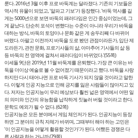
룬다. 2016년 3월 이후 프로 바둑계는 달라졌다. 기존의 기보들은
역사적 유물이 되었고, '알파고 기보'가 등장했다. '바둑 역사를 길
게는 5000년으로 보면 바둑의 패러다임은 인간 중심이었는데, 그
게 끝났다. 단순히 포석이 변했다는 수준이 아니라 우리가 바둑을
대하는 방식, 바둑의 토양이나 문화 같은 게 송두리째 다 바뀌어
버렸다. 아팔고 이전까지 바둑을 도로 봤던 관점이라든가, 입단 제
도라든가, 관전 문화, 프로기사들의 삶, 아마추어 기사들의 삶 등
등 바둑의 전 영역에 걸쳐서 패러다임이 바뀌었다.'(55쪽)
이세돌 9단은 2019년 11월 바둑계를 은퇴했다. 가장 큰 이유는 바
둑을 더이상 예술로 볼 수 없어졌기 때문이라고 했다. 바둑을 사랑
하지만 다시 태어나면 프로 바둑 기사가 되지 않을 것이라고 말한
다. 이렇게 인공 지능으로 인해 긍지를 잃은 사람들이 많아지고 있
다. 저자는 인공지능이 우리 예상보다 훨씬 넓은 영역에서 어떤 일
의 의미와 인간의 유능함을 납작하게 짓눌러 버릴 것이라고 한다.
문학도 예외가 될 수 없다. (62쪽)
인공지능은 모든 분야에서 게임 체인저가 된다. 인공지능이 등장
하면 그 분야의 규칙 자체가 바뀌며, 그때부터 해야 하는 고민은
'이 인공지능을 어떻게 활용할 것인가'가 된다. 어쨌든 경쟁은 다
른 사람과 하는 거니까.(79쪽)