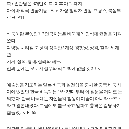
측 / 인간팀은 3개만 예측. 이후 대회 폐지.
아이바 작곡 인공지능 - 최초 가상 창작자 인정. 프랑스, 룩셈부
르크
- P111
바둑이란 무엇인가? 인공지능은 바둑계의 인식에 균열을 가져
왔다.
다양성 사라짐. 기풍의 정의란? 개성. 경향성, 성격, 철학. 세계
관.
기세. 성적. 형세. 심리와 태도.
신의 눈에는 오로지 정수와 악수 밖에 없을 것이다.
예술성을 강조하는 일본 바둑과 실전성을 중시한 중국 바둑 사
이에 있었던 한국 바둑계는 1990년대부터 이 질문을 제대로 논
의했다. 한국 바둑계는 자신들의 활동이 예술이 아니라 스포츠
라고 결론내렸다. 그럼에도 불구하고 알파고 충격은 감당하기
힘들었다.
- P155
인간은 인센티브에 반응한다. <불변의 법칙> 모건 하우절.많은