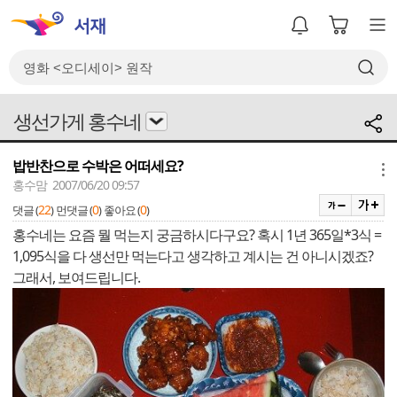
생선가게 홍수네
밥반찬으로 수박은 어떠세요?
메뉴
홍수맘 2007/06/20 09:57
22
0
0
댓글 (
)
먼댓글 (
)
좋아요 (
)
홍수네는 요즘 뭘 먹는지 궁금하시다구요? 혹시 1년 365일*3식 =
1,095식을 다 생선만 먹는다고 생각하고 계시는 건 아니시겠죠?
그래서, 보여드립니다.