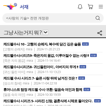
그냥 사는거지 뭐 ?
캐드펠수사 10 - 고행의 순례자, 복수에 담긴 깊은 슬픔
리뷰
[고행의 순례자]
mira | 2024-11-20 21:23
캐드펠수사시리즈9- 죽은자의 몸값, 이루어질수 없는 사랑 !!
리뷰
[죽은 자의 몸값]
mira | 2024-11-14 16:41
캐드펠수사시리즈8- 귀신들린아이 , 아버지의 무게 !!
리뷰
[귀신 들린 아이]
mira | 2024-11-10 13:23
캐드펠 수사 시리즈 7- 슬픈 사랑 뒤에 남겨진 것은 ?
리뷰
[성소의 참새]
mira | 2024-11-04 22:18
휴머니스트 탐정 캐드펠 수사 귀환 -얼음속 여인과 함께
리뷰
[얼음 속의 여인]
mira | 2024-10-30 19:59
캐드펠수사 시리즈 5- 사라진 신랑, 결혼식에 시체로 돌아오다 .
리뷰
[세인트자일스의 나환..]
mira | 2024-08-16 11:18