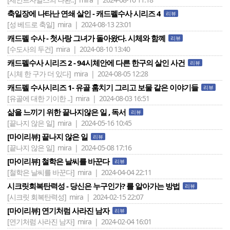
축일장에 나타난 연쇄 살인 - 캐드펠수사 시리즈 4
리뷰
[성 베드로 축일]
mira | 2024-08-13 23:01
캐드펠 수사 - 첫사랑 그녀가 돌아왔다. 시체와 함꼐
리뷰
[수도사의 두건]
mira | 2024-08-10 13:40
캐드펠수사 시리즈 2 - 94시체안에 다른 한구의 살인 사건
리뷰
[시체 한 구가 더 있다]
mira | 2024-08-05 12:28
캐드펠 수사시리즈 1- 유골 훔치기 그리고 보물 같은 이야기들
리뷰
[유골에 대한 기이한 ..]
mira | 2024-08-03 16:51
삶을 느끼기 위한 끝나지않은 일 , 독서
리뷰
[끝나지 않은 일]
mira | 2024-05-16 10:45
[마이리뷰] 끝나지 않은 일
리뷰
[끝나지 않은 일]
mira | 2024-05-08 17:16
[마이리뷰] 철학은 날씨를 바꾼다
리뷰
[철학은 날씨를 바꾼다]
mira | 2024-04-04 22:11
시크릿회복탄력성 - 당신은 누구인가? 를 알아가는 방법
리뷰
[시크릿 회복탄력성]
mira | 2024-02-15 22:07
[마이리뷰] 연기처럼 사라진 남자
리뷰
[연기처럼 사라진 남자]
mira | 2024-02-04 16:01