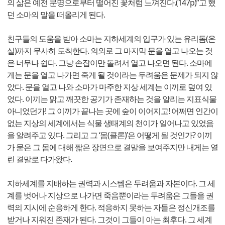
의 삶은 예전 문명으로부터 떨어진 꽃처럼 느껴진다.(147p)”고 했
던 소마의 말을 떠올리게 된다.
친구들의 도움을 받아 소마는 지하세계의 입구가 있는 유리돔(온
실)까지 무사히 도착한다. 의외로 그 마지막 문을 열고 나오는 것
은 너무나 쉽다. 그냥 손잡이만 돌려서 열고 나오면 된다. 소마에
게는 문을 열고 나가면 죽게 될 것이라는 두려움은 문제가 되지 않
았다. 문을 열고 나와 소마가 마주한 지상 세계는 이끼로 덮여 있
었다. 이끼는 맑고 깨끗한 공기가 존재하는 것을 알리는 지표식물
아니었던가! 그 이끼가 끝나는 곳에 숲이 이어지고! 어쩌면 인간이
없는 지상의 세계에서는 식물 생태계의 천이가 일어나고 있었음
을 알려주고 있다. 그리고 그 ‘몸(클론)’은 어떻게 될 것인가? 이끼
가 묻은 그 몸에 대해 짧은 장면으로 결말을 보여주지만 내게는 열
린 결말로 다가왔다.
지하세계를 지배하는 권력과 시스템은 두려움과 자본이다. 그 세
계를 벗어나 지상으로 나가면 죽음뿐이라는 두려움은 그들을 권
력의 지시에 순응하게 한다. 적응하지 못하는 자들은 정신개조를
받거나 지워진 존재가 된다. 그것이 그들이 아는 최후다. 그 세계