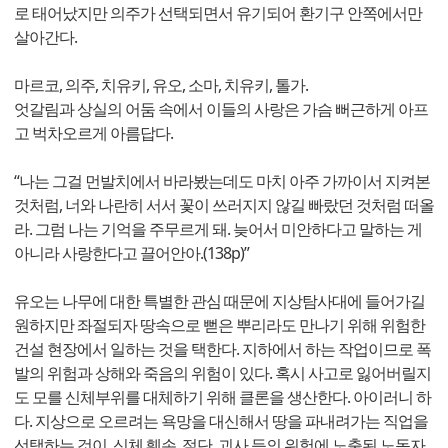
로 태어났지만 의주가 선택되면서 유기되어 환기구 안쪽에서만
살아간다.
마르코, 의주, 치유키, 유오, 소마, 치유키, 톨가.
엇갈림과 상실의 어둠 속에서 이들의 사랑은 가슴 뻐근하게 아프
고 벅차오르게 아름답다.
“나는 그걸 먼발치에서 바라봤는데도 마치 아주 가까이서 지켜본
것처럼, 너와 나란히 서서 꽃이 쓰러지지 않길 빠랐던 것처럼 떠올
라. 그럼 나는 기억을 주무르게 돼. 늦어서 미안하다고 말하는 게
아니라 사랑한다고 끌어안아.(138p)”
유오는 나무에 대한 특별한 관심 때문에 지상탐사대에 들어가길
원하지만 좌절되자 땅속으로 뻗은 뿌리라도 만나기 위해 위험한
건설 현장에서 일하는 것을 택한다. 지하에서 하는 작업이므로 폭
발의 위험과 상해와 죽음의 위험이 있다. 혹시 사고로 잃어버릴지
도 모를 신체부위를 대체하기 위해 클론을 생산한다. 아이러니 하
다. 지상으로 오르려는 욕망을 대신해서 땅을 파내려가는 직업을
선택하는 것이. 신체 훼손, 절단, 괴사 등의 위험에 노출된 노동자