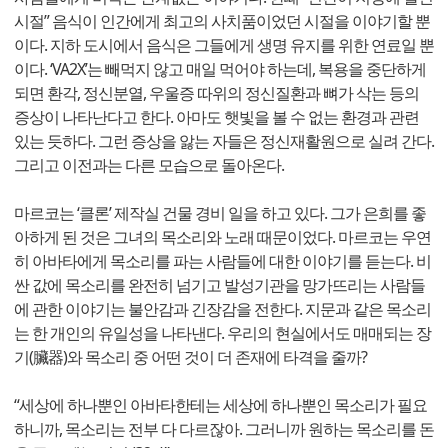
시절” 음식이 인간에게 최고의 사치품이었던 시절을 이야기할 뿐
이다. 지하 도시에서 음식은 그들에게 생명 유지를 위한 연료일 뿐
이다. ‘VA2X’는 빼먹지 않고 매일 먹어야 하는데, 복용을 중단하게
되면 환각, 정신분열, 우울증 따위의 정신질환과 뼈가 삭는 등의
증상이 나타난다고 한다. 아마도 햇빛을 볼 수 없는 환경과 관련
있는 듯하다. 그런 증상을 앓는 자들은 정신재활원으로 실려 간다.
그리고 이전과는 다른 모습으로 돌아온다.
마르코는 ‘클론’ 제작실 건물 경비 일을 하고 있다. 그가 은희를 좋
아하게 된 것은 그녀의 목소리와 노래 때문이었다. 마르코는 우연
히 아바타에게 목소리를 파는 사람들에 대한 이야기를 듣는다. 비
싼 값에 목소리를 완전히 넘기고 발성기관을 망가뜨리는 사람들
에 관한 이야기는 불안감과 긴장감을 전한다. 지문과 같은 목소리
는 한 개인의 유일성을 나타낸다. 우리의 현실에서도 매매되는 장
기(臟器)와 목소리 중 어떤 것이 더 존재에 타격을 줄까?
“세상에 하나뿐인 아바타한테는 세상에 하나뿐인 목소리가 필요
하니까, 목소리는 전부 다 다르잖아. 그러니까 원하는 목소리를 돈