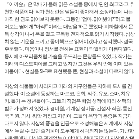
『이끼숲』은 막내가 올해 읽은 소설들 중에서 ‘단연 최고’라고 추
천한 작품이다. 작가 천선란은 딸들이 좋아해서 소장하는데 나는
아직 한 권도 읽어보지 못했다. 그동안 “엄마, 읽어봤어?”하고 물
어보는 딸에게 “아직!” 이라는 대답을 하곤 했었다. 지하철에서 문
득 생각이 나서 폰을 열고 구독형 전자책으로 읽기 시작했다. 심상
치 않는 기운을 느끼고 종이책으로 읽어야겠다고 생각했다. 결국
주문했다. 마음이나 정서를 전하는 표현이 탁월하게 아름다웠다.
동시에 아포리즘처럼 가슴을 두드리는 문장들도 있었다. 작가는
미래의 디스토피아를 그리고 있지만 그것은 우리 안에 이미 있는
어둠이다. 현실을 Si-Fi로 표현했을 뿐, 현실과 소설이 다르지 않다.
지상의 식물들이 사라지고 미래의 지구인들은 지하에 도시를 건
설했다. 이 소설에 등장하는 마르코, 은희, 의주, 유오, 소마, 치유
키, 톨가 는 청년들이다. 그들의 직업은 학업 성적에 따라 선택의
범위가 정해져 있었다. 경비원, 기계실 정비공, 건설사 직원, 통신
국 직원, 의사, 씨앗 저장고 지킴이. 그들의 욕망과 통증은 지금과
다르지 않다. 지상의 풍경을 인공으로 조성해놓은 세계에서 지상
에서 누릴 수 있던 즐거움이 모두에게 허락되지는 않는다. 가난한
사람들에게 미식은 관계없는 이야기다. 한때 “인간이 지상에 살던