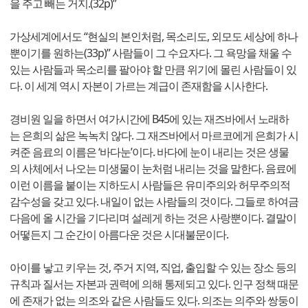
을 주고 빼는 거지.(32p)”
가상세계에서도 “현실의 본인처럼, 목소리도, 외모도 세상에 하나
뿐이기를 원하는(33p)” 사람들이 그 수요자다. 그 욕망을 채울 수
있는 사람들과 목소리를 팔아야 할 만큼 위기에 몰린 사람들이 있
다. 이 세계 역시 자본이 가르는 계급이 존재함을 시사한다.
경비원 일을 하면서 여가시간에 B45에 있는 재즈바에서 노래하
는 은희의 삶은 녹녹치 않다. 그 재즈바에서 마르코에게 은희가 시
켜준 음료의 이름은 ‘바다눈’이다. 바다에 눈이 내리는 것은 생물
의 사체에서 나오는 미생물이 눈처럼 내리는 것을 말한다. 음료에
이런 이름을 붙이는 지하도시 사람들은 유미주의와 허무주의적
감수성을 갖고 있다. 내일이 없는 사람들의 것이다. 그들로 하여금
다음에 올 시간을 기다리며 설레게 하는 것은 사랑뿐이다. 결말이
어떻든지 그 순간이 아름다운 것은 시대불문이다.
아이를 낳고 키우는 것, 주거 지역, 직업, 출입할 수 있는 장소 등의
규칙과 질서는 자본과 권력에 의해 통제되고 있다. 인구 정책 때문
에 존재가 없는 의조와 같은 사람들도 있다. 의조는 의주와 쌍둥이