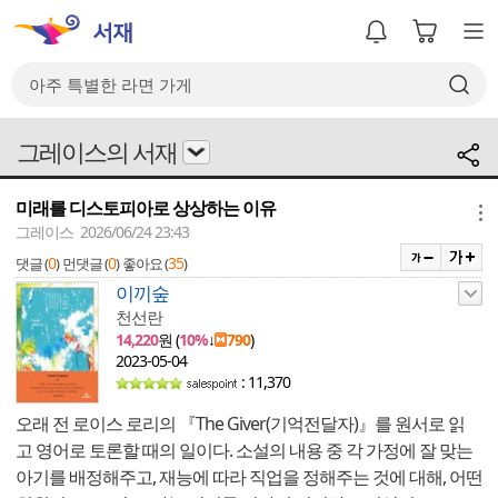
그레이스의 서재
미래를 디스토피아로 상상하는 이유
메뉴
그레이스 2026/06/24 23:43
0
0
35
댓글 (
)
먼댓글 (
)
좋아요 (
)
이끼숲
천선란
14,220
원 (
10%
↓
790
)
2023-05-04
: 11,370
오래 전 로이스 로리의 『The Giver(기억전달자)』를 원서로 읽
고 영어로 토론할 때의 일이다. 소설의 내용 중 각 가정에 잘 맞는
아기를 배정해주고, 재능에 따라 직업을 정해주는 것에 대해, 어떤