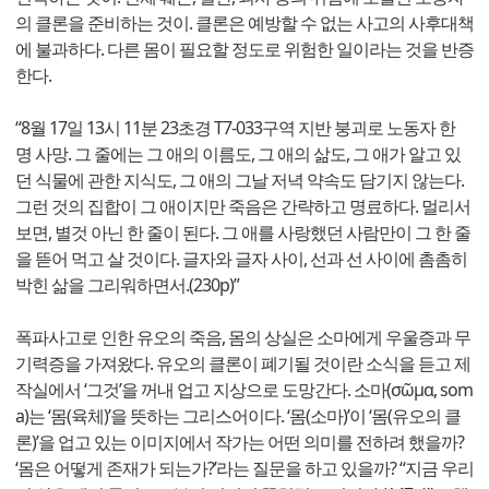
의 클론을 준비하는 것이. 클론은 예방할 수 없는 사고의 사후대책
에 불과하다. 다른 몸이 필요할 정도로 위험한 일이라는 것을 반증
한다.
“8월 17일 13시 11분 23초경 T7-033구역 지반 붕괴로 노동자 한
명 사망. 그 줄에는 그 애의 이름도, 그 애의 삶도, 그 애가 알고 있
던 식물에 관한 지식도, 그 애의 그날 저녁 약속도 담기지 않는다.
그런 것의 집합이 그 애이지만 죽음은 간략하고 명료하다. 멀리서
보면, 별것 아닌 한 줄이 된다. 그 애를 사랑했던 사람만이 그 한 줄
을 뜯어 먹고 살 것이다. 글자와 글자 사이, 선과 선 사이에 촘촘히
박힌 삶을 그리워하면서.(230p)”
폭파사고로 인한 유오의 죽음, 몸의 상실은 소마에게 우울증과 무
기력증을 가져왔다. 유오의 클론이 폐기될 것이란 소식을 듣고 제
작실에서 ‘그것’을 꺼내 업고 지상으로 도망간다. 소마(σῶμα, som
a)는 ‘몸(육체)’을 뜻하는 그리스어이다. ‘몸(소마)’이 ‘몸(유오의 클
론)’을 업고 있는 이미지에서 작가는 어떤 의미를 전하려 했을까?
‘몸은 어떻게 존재가 되는가?’라는 질문을 하고 있을까? “지금 우리