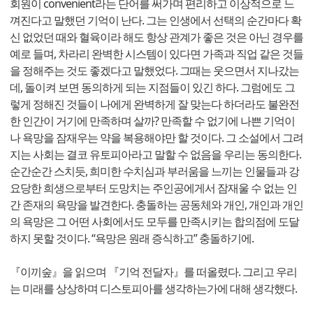
회원이 convenient라는 단어를 써가며 편리하고 이상적으로 느
껴진다고 말했던 기억이 난다. 그는 인생에서 선택의 순간마다 확
신 없었던 때와 혈육이라 해도 항상 관계가 좋은 것은 아닌 경우를
예로 들며, 차라리 완벽한 시스템이 있다면 가족과 직업 같은 것들
을 정해주는 것도 좋겠다고 말했었다. 그때는 웃으면서 지나갔는
데, 돌이켜 보면 동의하게 되는 지점들이 있긴 하다. 그럼에도 그
렇게 정해진 것들이 나에게 완벽하게 잘 맞는다 하더라도 불완전
한 인간이 거기에 만족하며 살까? 만족할 수 없기에 나쁜 기억이
나 욕망을 잠재우는 약을 복용해야만 할 것이다. 그 소설에서 그려
지는 사회는 결코 유토피아라고 말할 수 없음을 우리는 동의한다.
순간순간 스치듯, 희미한 수치심과 부러움을 느끼는 인물들과 강
요당한 희생으로부터 도망치는 주인공에게서 잠재울 수 없는 인
간 존재의 욕망을 발견한다. 충돌하는 공동체와 개인, 개인과 개인
의 욕망은 그 어떤 사회에서도 모두를 만족시키는 합의점에 도달
하지 못할 것이다. “욕망은 원래 증식하고” 충돌하기에.
『이끼숲』을 읽으며 『기억 전달자』를 떠올렸다. 그리고 우리
는 미래를 상상하며 디스토피아를 생각하는가에 대해 생각했다.