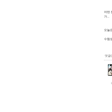
어떤 
가...
오늘은
수험생
댓글(