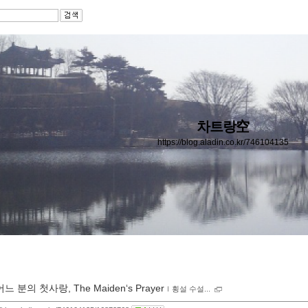
차트랑空
https://blog.aladin.co.kr/746104135
어느 분의 첫사랑, The Maiden‘s Prayer
ｌ
횡설 수설...