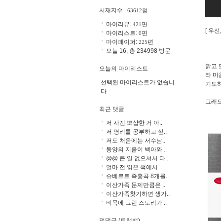
서재지수
: 63612점
마이리뷰:
편
421
[ 우
마이리스트:
편
0
마이페이퍼:
편
225
오늘 16, 총 234998 방문
맑고 
오늘의 마이리스트
라 마
선택된 마이리스트가 없습니
기도하
다.
그래도
최근 댓글
저 사진 뽀샵한 거 아..
저 명리를 공부하고 싶..
저도 처음에는 서수남..
동양의 지음이 백아와 ..
@@ 큰 일 없으셔서 다..
얼마 전 읽은 책에서 ..
슈베르트 즉흥곡 8개를..
이산가족 문제만큼은 ..
이산가족찾기하면 생가..
비목에 그런 스토리가 ..
먼댓글 (트랙백)