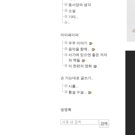
동서양의 생각
소설
기타...
-
마이페이퍼
우주 이야기
음악을 함께...
서가에 있으면 좋은 저자
와 책들
이 한편의 영화
손 가는대로 글쓰기..
시를...
횡설 수설...
방명록