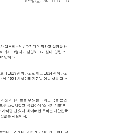
차트랑
(
) l 2025-11-13 09:13
 왈가 왈부하는데? 따진다면 뭐라고 설명을 해
 곡이라서 그렇다고 설명해야지 싶다. 명랑 소
r' 말이다.
니 1829년 이라고도 하고 1834년 이라고
2세, 1834년 생이라면 27세에 세상을 떠난
국 전국에서 들을 수 있는 피아노 곡을 썼던
모두 소실시켰고, 유일하게 '소녀의 기도' 만
도 사라질 뻔 했다. 하마터면 우리는 대한민국
틀림없는 사실이다)
 특히나 그러하다. 쇼팽의 도시이기도 한 바르