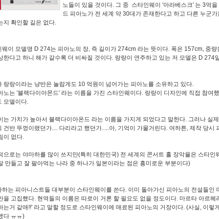
노들이 있을 것이다. 그 중 스타인웨이 '아라베스크' 는 3억을
드 피아노가 전 세계 약 30대가 존재한다고 하고 다른 누군가
는지 확인할 길은 없다.
웨이 모델명 D 274는 피아노의 장, 즉 길이가 274cm 라는 뜻이다. 폭은 157cm, 중량
상한다고 하니 해가 갈수록 더 비싸질 것이다. 랑랑이 연주하고 있는 저 모델은 D 274
 랑랑이라는 냥반은 놀랍게도 10 억원이 넘어가는 피아노를 소유하고 있다.
아노는 '블랙다이아몬드' 라는 이름을 가진 스타인웨이다. 랑랑이 디자인에 직접 참여했다
 모델이다.
이는 가치가 높아서 블랙다이아온드 라는 이름을 가지게 되었다고 말한다. 그러나 실제
 건반 뚜껑이랬던가.... 다리라고 했던가.....아, 기억이 가물거린다. 여하튼, 제작 
림이 없다.
으로는 야마하를 많이 쓰지만(특히 대한민국) 전 세계의 콘서트 홀 장악율은 스타인웨
잘 만들고 잘 팔아먹는 나라 중 하나가 일본이라는 점은 흥미로운 부분이다)
하는 피아니스트들 대부분이 스타인웨이를 쓴다. 이미 돌아가신 피아노의 전설들인 미
만을 고집했다. 현역들의 이름은 따로이 거론 할 필요도 없을 정도이다. 마르타 아르헤리
하는거 같애!!' 라고 말할 정도로 스타인웨이에 매료된 피아노의 거장이다. (사실, 이
했다 ㅠㅠ)