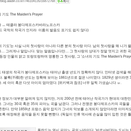
//blog.aladin.co.kr/746104135/16872768
기도 The Maiden's Prayer
가 ㅡ 테클라 봉다제프스카바라노프스카
드 국적의 작곡가 인지라 이름의 발음도 표기도 쉽지 않다)
의 기도'는 사실 나의 첫사랑이 아니라 다른 분의 첫사랑 이다. 남의 첫사랑을 왜 니가
.... 그러게나 말입니다. 맞는 말씀입니다만.... 그 첫사랑의 상대가 정말 멋지고 귀한
등장 인물의 맑고 또랑또랑하며 영롱한 그 첫사랑, 그 '소녀의 기도 The Maiden's Praye
 태생의 작곡가 봉다제프스카는 태어난 출생 년도가 정확하지 않다. 인터넷 검색을 해보
다. 불록(不祿)한 년도는 정확해 보이는 1861년으로 젊은 나이였다. 1829년 생이라면 3
. 세 아이 혹은 다섯 아이의 엄마였다. [위키백과 참조] 너무 일찍 가셨습니다 ㅠ.
 정보가 대부분 알려져 있지 않지만, 거의 200년 전에 태어난 작곡가가 현대의 대한민
. 그녀는 30곡 혹은 35의 피아노 곡을 남겼다. 그러나 전쟁은 봉다제프스카의 곡들을 
존한다. 만약 1859년 프랑스 음악 잡지가 그녀의 악보를 소개되지 않았더라면 이마저
토록 애정해온 음악을 듣지 못할 뻔했다. (독일이 인류 역사에 손실을 많이 입힌 것은 
폴란드는 역시 피아노 곡의 나라이다. '바르샤바'라는 도시는