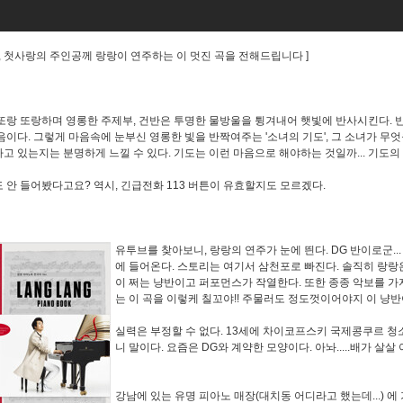
선, 첫사랑의 주인공께 랑랑이 연주하는 이 멋진 곡을 전해드립니다 ]
또랑 또랑하며 영롱한 주제부, 건반은 투명한 물방울을 튕겨내어 햇빛에 반사시킨다. 
음이다. 그렇게 마음속에 눈부신 영롱한 빛을 반짝여주는 '소녀의 기도', 그 소녀가 
고 있는지는 분명하게 느낄 수 있다. 기도는 이런 마음으로 해야하는 것일까... 기도의
 안 들어봤다고요? 역시, 긴급전화 113 버튼이 유효할지도 모르겠다.
유투브를 찾아보니, 랑랑의 연주가 눈에 띈다. DG 반이로군..
에 들어온다. 스토리는 여기서 삼천포로 빠진다. 솔직히 랑랑
이 쩌는 냥반이고 퍼포먼스가 작열한다. 또한 종종 악보를 가지
는 이 곡을 이렇케 칠꼬야!! 주물러도 정도껏이어야지 이 냥반아!
실력은 부정할 수 없다. 13세에 차이코프스키 국제콩쿠르 
니 말이다. 요즘은 DG와 계약한 모양이다. 아놔.....배가 살살 
강남에 있는 유명 피아노 매장(대치동 어디라고 했는데...) 에