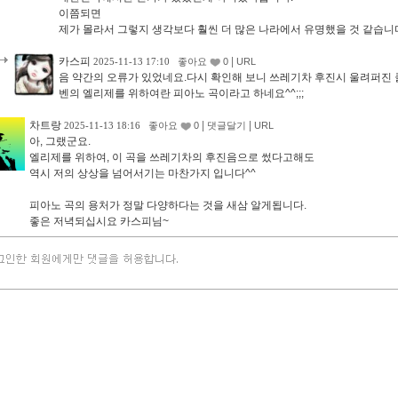
이쯤되면
제가 몰라서 그렇지 생각보다 훨씬 더 많은 나라에서 유명했을 것 같습니
카스피
|
2025-11-13 17:10
좋아요
0
URL
음 약간의 오류가 있었네요.다시 확인해 보니 쓰레기차 후진시 울려퍼진 
벤의 엘리제를 위하여란 피아노 곡이라고 하네요^^;;;
차트랑
|
|
2025-11-13 18:16
좋아요
0
댓글달기
URL
아, 그랬군요.
엘리제를 위하여, 이 곡을 쓰레기차의 후진음으로 썼다고해도
역시 저의 상상을 넘어서기는 마찬가지 입니다^^
피아노 곡의 용처가 정말 다양하다는 것을 새삼 알게됩니다.
좋은 저녁되십시요 카스피님~