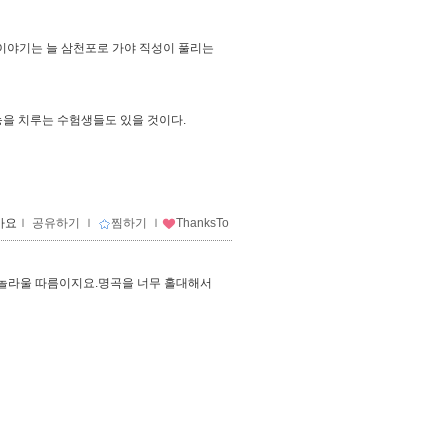
 이야기는 늘 삼천포로 가야 직성이 풀리는
능을 치루는 수험생들도 있을 것이다.
아요
ｌ
공유하기
ｌ
찜하기
ｌ
ThanksTo
놀라울 따름이지요.명곡을 너무 홀대해서