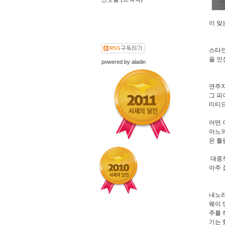
이 맞
스타인
을 인
powered by
aladin
연주자
그 피
미티드
어떤 
아노의
은 틀
대중적
아주 
내노라
웨이 
주를 
기는 