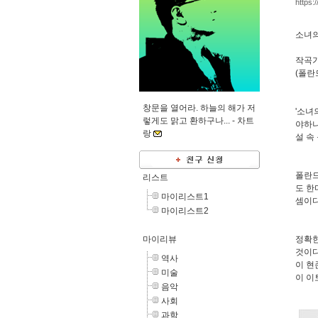
https:
소녀의 
작곡
(폴란
창문을 열어라. 하늘의 해가 저
'소녀
렇게도 맑고 환하구나... -
차트
야하나
랑
설 속 
폴란드
리스트
도 한
마이리스트1
셈이다
마이리스트2
마이리뷰
정확한
것이다
역사
이 현
미술
이 이
음악
사회
과학