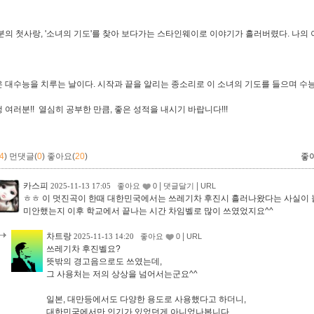
분의 첫사랑, '소녀의 기도'를 찾아 보다가는 스타인웨이로 이야기가 흘러버렸다. 나의
 대수능을 치루는 날이다. 시작과 끝을 알리는 종소리로 이 소녀의 기도를 들으며 수
 여러분!! 열심히 공부한 만큼, 좋은 성적을 내시기 바랍니다!!!
4
)
먼댓글(
0
)
좋아요(
20
)
좋
카스피
|
|
2025-11-13 17:05
좋아요
0
댓글달기
URL
ㅎㅎ 이 멋진곡이 한때 대한민국에서는 쓰레기차 후진시 흘러나왔다는 사실이 
미안했는지 이후 학교에서 끝나는 시간 차임벨로 많이 쓰였었지요^^
차트랑
|
2025-11-13 14:20
좋아요
0
URL
쓰레기차 후진벨요?
뜻밖의 경고음으로도 쓰였는데,
그 사용처는 저의 상상을 넘어서는군요^^
일본, 대만등에서도 다양한 용도로 사용했다고 하더니,
대한민국에서만 인기가 있었던게 아니었나봅니다.