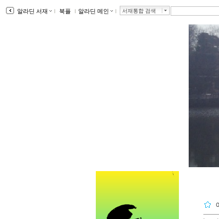
알라딘 서재
ｌ
북플
ｌ
알라딘 메인
ｌ
서재통합 검색