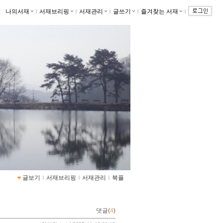
나의서재
ｌ
서재브리핑
ｌ
서재관리
ｌ
글쓰기
ｌ
즐겨찾는 서재
ｌ
글보기
ｌ
서재브리핑
ｌ
서재관리
ｌ
북플
댓글(
4
)