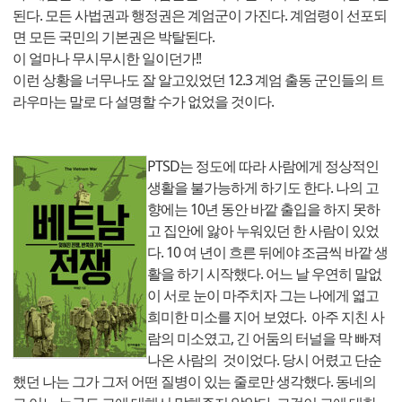
된다. 모든 사법권과 행정권은 계엄군이 가진다. 계엄령이 선포되
면 모든 국민의 기본권은 박탈된다.
이 얼마나 무시무시한 일이던가!!
이런 상황을 너무나도 잘 알고있었던 12.3 계엄 출동 군인들의 트
라우마는 말로 다 설명할 수가 없었을 것이다.
PTSD는 정도에 따라 사람에게 정상적인
생활을 불가능하게 하기도 한다. 나의 고
향에는 10년 동안 바깥 출입을 하지 못하
고 집안에 앓아 누워있던 한 사람이 있었
다. 10 여 년이 흐른 뒤에야 조금씩 바깥 생
활을 하기 시작했다. 어느 날 우연히 말없
이 서로 눈이 마주치자 그는 나에게 엷고
희미한 미소를 지어 보였다. 아주 지친 사
람의 미소였고, 긴 어둠의 터널을 막 빠져
나온 사람의 것이었다. 당시 어렸고 단순
했던 나는 그가 그저 어떤 질병이 있는 줄로만 생각했다. 동네의