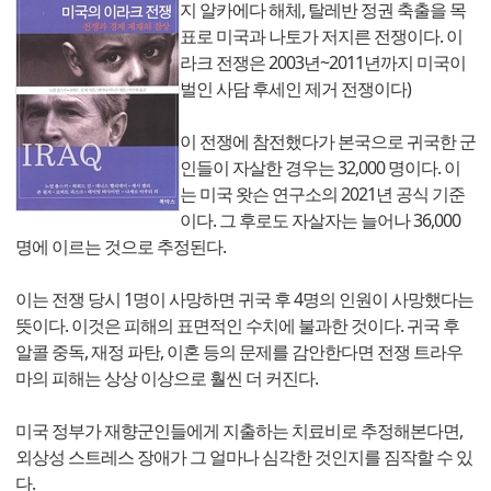
지 알카에다 해체, 탈레반 정권 축출을 목
표로 미국과 나토가 저지른 전쟁이다. 이
라크 전쟁은
2003
년~
2011
년까지 미국이
벌인 사담 후세인 제거 전쟁이다)
이 전쟁에 참전했다가 본국으로 귀국한 군
인들이 자살한 경우는 32,000 명이다. 이
는 미국 왓슨 연구소의
2021
년 공식 기준
이다. 그 후로도 자살자는 늘어나 36,000
명에 이르는 것으로 추정된다.
이는 전쟁 당시 1명이 사망하면 귀국 후 4명의 인원이 사망했다는
뜻이다. 이것은 피해의 표면적인 수치에 불과한 것이다. 귀국 후
알콜 중독, 재정 파탄, 이혼 등의 문제를 감안한다면 전쟁 트라우
마의 피해는 상상 이상으로 훨씬 더 커진다.
미국 정부가 재향군인들에게 지출하는 치료비로 추정해본다면,
외상성 스트레스 장애가 그 얼마나 심각한 것인지를 짐작할 수 있
다.