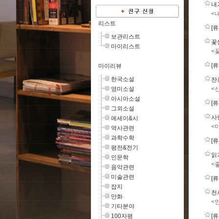
내
<
리스트
[
보관리스트
꽃
마이리스트
<
[
마이리뷰
한국소설
잔
영미소설
<
아시아소설
[
그외소설
사
에세이&시
<
역사관련
과학수학
[
평전&전기
읽
인문학
<
음악관련
미술관련
[
잡지
천
만화
<
기타분야
100자평
[