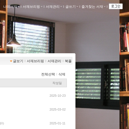
나의서재
ｌ
서재브리핑
ｌ
서재관리
ｌ
글쓰기
ｌ
즐겨찾는 서재
ｌ
글보기
ｌ
서재브리핑
ｌ
서재관리
ｌ
북플
전체선택
ｌ
삭제
작성일
2025-10-23
2025-03-02
2025-01-11
0)