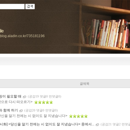
le
//blog.aladin.co.kr/735181196
글제목
링이 필요할 때
(공감19 댓글0 먼댓글0)
삶으로 다시 떠오르기>
와 함께 하기
(공감20 댓글0 먼댓글0)
당신을 알기 전에는 시 없이도 잘 지냈습니다>
류시화] <당신을 알기 전에는 시 없이도 잘 지냈습니다> 중에서...
(공감21 댓글2 먼댓글