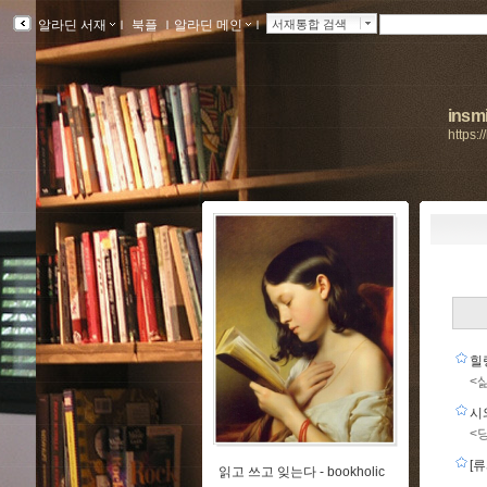
알라딘 서재
ｌ
북플
ｌ
알라딘 메인
ｌ
서재통합 검색
insmi
https:
힐
<
시
<
[
읽고 쓰고 잊는다 -
bookholic