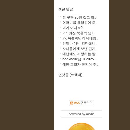
최근 댓글
전 구판 20권 같고 있..
어머니를 요양원에 모..
여기 어디죠?
와~ 멋진 북홀릭 님!! ..
와, 북홀릭님의 닉네임..
언제나 매번 감탄합니..
자녀들에게 보낸 편지..
내년에도 사랑하는 딸..
bookholic님~!! 2025 ..
에단 호크가 본인이 주..
먼댓글 (트랙백)
powered by
aladin