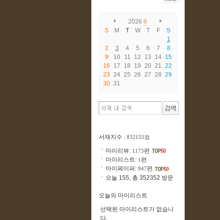
2026
8
S
M
T
W
T
F
S
1
2
3
4
5
6
7
8
9
10
11
12
13
14
15
16
17
18
19
20
21
22
23
24
25
26
27
28
29
30
31
서재지수
: 832155점
마이리뷰:
편
1173
마이리스트:
편
1
마이페이퍼:
편
947
오늘 155, 총 352352 방문
오늘의 마이리스트
선택된 마이리스트가 없습니
다.