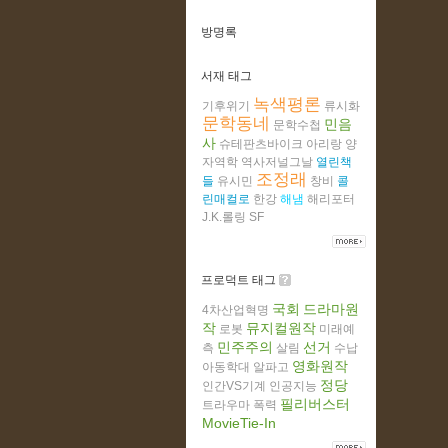
방명록
서재 태그
녹색평론
기후위기
류시화
문학동네
민음
문학수첩
사
슈테판츠바이크
아리랑
양
자역학
역사저널그날
열린책
조정래
들
유시민
창비
콜
린매컬로
한강
해냄
해리포터
J.K.롤링
SF
프로덕트 태그
국회
드라마원
4차산업혁명
작
뮤지컬원작
로봇
미래예
민주주의
선거
측
살림
수납
영화원작
아동학대
알파고
정당
인간VS기계
인공지능
필리버스터
트라우마
폭력
MovieTie-In