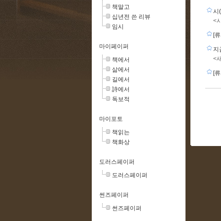
책말고
시
십년전 쓴 리뷰
<
임시
[
마이페이퍼
지
<
책에서
삶에서
[
길에서
詩에서
독보적
마이포토
책읽는
책화상
도러스페이퍼
도러스페이퍼
썬즈페이퍼
썬즈페이퍼