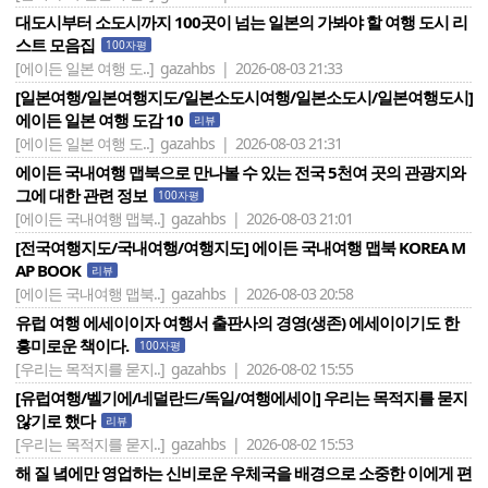
대도시부터 소도시까지 100곳이 넘는 일본의 가봐야 할 여행 도시 리
스트 모음집
100자평
[에이든 일본 여행 도..]
gazahbs | 2026-08-03 21:33
[일본여행/일본여행지도/일본소도시여행/일본소도시/일본여행도시]
에이든 일본 여행 도감 10
리뷰
[에이든 일본 여행 도..]
gazahbs | 2026-08-03 21:31
에이든 국내여행 맵북으로 만나볼 수 있는 전국 5천여 곳의 관광지와
그에 대한 관련 정보
100자평
[에이든 국내여행 맵북..]
gazahbs | 2026-08-03 21:01
[전국여행지도/국내여행/여행지도] 에이든 국내여행 맵북 KOREA M
AP BOOK
리뷰
[에이든 국내여행 맵북..]
gazahbs | 2026-08-03 20:58
유럽 여행 에세이이자 여행서 출판사의 경영(생존) 에세이이기도 한
흥미로운 책이다.
100자평
[우리는 목적지를 묻지..]
gazahbs | 2026-08-02 15:55
[유럽여행/벨기에/네덜란드/독일/여행에세이] 우리는 목적지를 묻지
않기로 했다
리뷰
[우리는 목적지를 묻지..]
gazahbs | 2026-08-02 15:53
해 질 녘에만 영업하는 신비로운 우체국을 배경으로 소중한 이에게 편