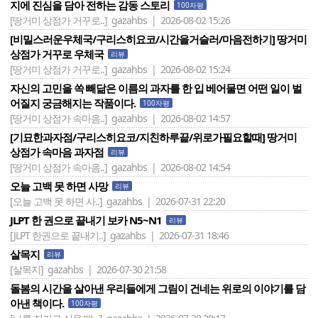
지에 진심을 담아 전하는 감동 스토리
100자평
[땅거미 상점가 거꾸로..]
gazahbs | 2026-08-02 15:26
[비밀스러운우체국/구리스히요코/시간을거슬러/마음전하기] 땅거미
상점가 거꾸로 우체국
리뷰
[땅거미 상점가 거꾸로..]
gazahbs | 2026-08-02 15:24
자신의 고민을 쏙 빼닮은 이름의 과자를 한 입 베어물면 어떤 일이 벌
어질지 궁금해지는 작품이다.
100자평
[땅거미 상점가 속마음..]
gazahbs | 2026-08-02 14:57
[기묘한과자점/구리스히요코/지친하루끝/위로가필요할때] 땅거미
상점가 속마음 과자점
리뷰
[땅거미 상점가 속마음..]
gazahbs | 2026-08-02 14:54
오늘 고백 못 하면 사망
리뷰
[오늘 고백 못 하면 사..]
gazahbs | 2026-07-31 22:20
JLPT 한 권으로 끝내기 보카 N5~N1
리뷰
[JLPT 한권으로 끝내기..]
gazahbs | 2026-07-31 18:46
살목지
리뷰
[살목지]
gazahbs | 2026-07-30 21:58
돌봄의 시간을 살아낸 우리들에게 그림이 건네는 위로의 이야기를 담
아낸 책이다.
100자평