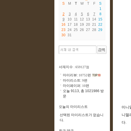
S
M
T
W
T
F
S
1
2
3
4
5
6
7
8
9
10
11
12
13
14
15
16
17
18
19
20
21
22
23
24
25
26
27
28
29
30
31
서재지수
: 659127점
마이리뷰:
편
10752
마이리스트:
편
9
마이페이퍼:
편
10
오늘 9113, 총 1021986 방
문
오늘의 마이리스트
미니멀
니멀리
선택된 마이리스트가 없습니
다.
다. 
최근 댓글