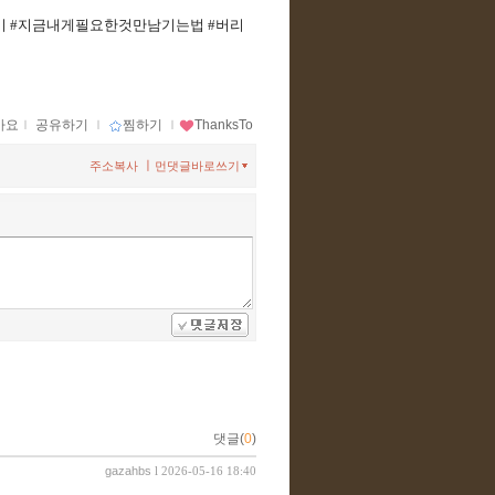
기 #지금내게필요한것만남기는법 #버리
아요
ｌ
공유하기
ｌ
찜하기
ｌ
ThanksTo
ㅣ
주소복사
먼댓글바로쓰기
댓글(
0
)
gazahbs
l 2026-05-16 18:40