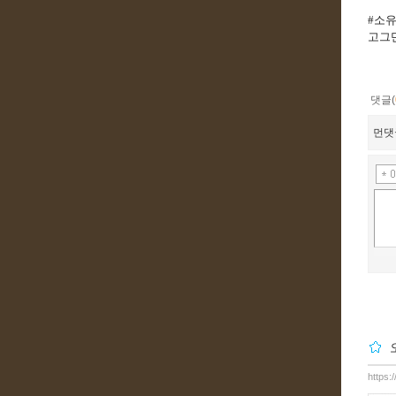
#소
고그
댓글(
먼댓
https: