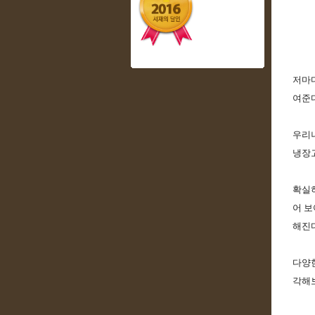
저마다
여준다
우리나
냉장고
확실히
어 보
해진다
다양한
각해보