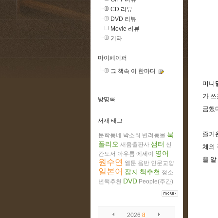
CD 리뷰
DVD 리뷰
Movie 리뷰
기타
마이페이퍼
그 책속 이 한마디
미니
가 쓰
방명록
금했다
서재 태그
즐거
북
문학동네
박소희
반려동물
폴리오
샘터
새움출판사
신
체의 
영어
간도서
아우름
에세이
을 알
원수연
웹툰
음반
인문교양
일본어
잡지
책추천
청소
DVD
년책추천
People(주간)
2026
8