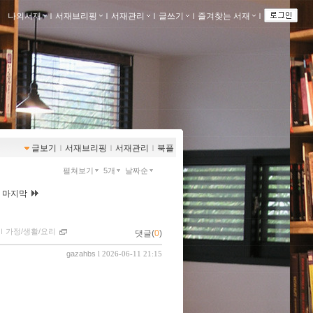
나의서재
ｌ
서재브리핑
ｌ
서재관리
ｌ
글쓰기
ｌ
즐겨찾는 서재
ｌ
글보기
ｌ
서재브리핑
ｌ
서재관리
ｌ
북플
펼쳐보기
5개
날짜순
|
마지막
ｌ
가정/생활/요리
댓글(
0
)
gazahbs
l 2026-06-11 21:15