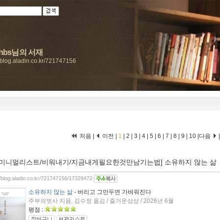
ahbs님의 서재
//blog.aladin.co.kr/721747156
처음 |
이전 |
1
|
2
|
3
|
4
|
5
|
6
|
7
|
8
|
9
|
10
|
다음
[미니멀리스트/비워내기/지금내게필요한것만남기는법] 소유하지 않는 삶
//blog.aladin.co.kr/721747156/17329472
소유하지 않는 삶
- 버리고 그만두면 가벼워진다
주부의벗사 지음, 김수정 옮김 / 즐거운상상 / 2026년 6월
평점 :