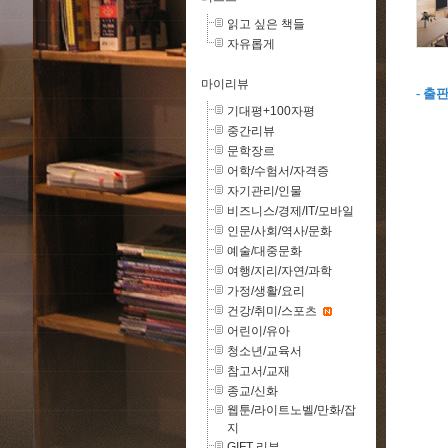
읽고 싶은 책들
자유롭게
마이리뷰
- 출
기대평+100자평
중간리뷰
문학장르
어학/수험서/자격증
자기관리/인물
비즈니스/경제/IT/모바일
인문/사회/역사/문화
예술/대중문화
여행/지리/자연/과학
가정/생활/요리
건강/취미/스포츠
어린이/유아
청소년/교육서
참고서/교재
종교/신화
웹툰/라이트노벨/만화/잡
지
GIFT 리뷰