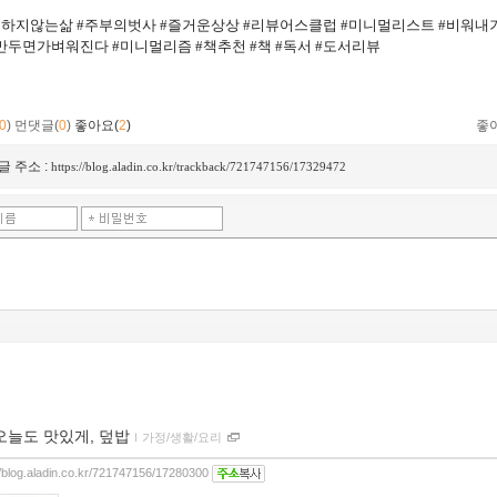
유하지않는삶 #주부의벗사 #즐거운상상 #리뷰어스클럽 #미니멀리스트 #비워내
만두면가벼워진다 #미니멀리즘 #책추천 #책 #독서 #도서리뷰
0
)
먼댓글(
0
)
좋아요(
2
)
좋
글 주소 :
https://blog.aladin.co.kr/trackback/721747156/17329472
오늘도 맛있게, 덮밥
ｌ
가정/생활/요리
//blog.aladin.co.kr/721747156/17280300