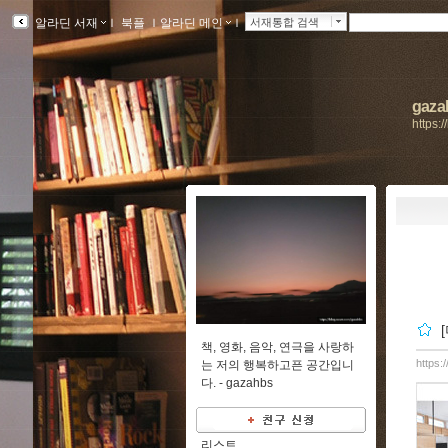
알라딘 서재
ｌ
북플
ｌ
알라딘 메인
ｌ
서재통합 검색
gaz
https:
책, 영화, 음악, 연극을 사랑하
https:
는 저의 행복하고픈 공간입니
다. -
gazahbs
리스트