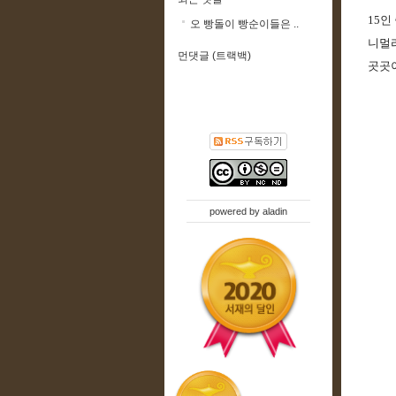
15인
오 빵돌이 빵순이들은 ..
니멀리
먼댓글 (트랙백)
곳곳이
powered by
aladin