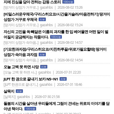
지에 진심을 담아 전하는 감동 스토리
100자평
[땅거미 상점가 거꾸로..]
gazahbs | 2026-08-02 15:26
[비밀스러운우체국/구리스히요코/시간을거슬러/마음전하기] 땅거미
상점가 거꾸로 우체국
리뷰
[땅거미 상점가 거꾸로..]
gazahbs | 2026-08-02 15:24
자신의 고민을 쏙 빼닮은 이름의 과자를 한 입 베어물면 어떤 일이 벌
어질지 궁금해지는 작품이다.
100자평
[땅거미 상점가 속마음..]
gazahbs | 2026-08-02 14:57
[기묘한과자점/구리스히요코/지친하루끝/위로가필요할때] 땅거미
상점가 속마음 과자점
리뷰
[땅거미 상점가 속마음..]
gazahbs | 2026-08-02 14:54
오늘 고백 못 하면 사망
리뷰
[오늘 고백 못 하면 사..]
gazahbs | 2026-07-31 22:20
JLPT 한 권으로 끝내기 보카 N5~N1
리뷰
[JLPT 한권으로 끝내기..]
gazahbs | 2026-07-31 18:46
살목지
리뷰
[살목지]
gazahbs | 2026-07-30 21:58
돌봄의 시간을 살아낸 우리들에게 그림이 건네는 위로의 이야기를 담
아낸 책이다.
100자평