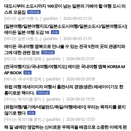
대도시부터 소도시까지 100곳이 넘는 일본의 가봐야 할 여행 도시 리
스트 모음집
100자평
[에이든 일본 여행 도..]
gazahbs | 2026-08-03 21:33
[일본여행/일본여행지도/일본소도시여행/일본소도시/일본여행도시]
에이든 일본 여행 도감 10
리뷰
[에이든 일본 여행 도..]
gazahbs | 2026-08-03 21:31
에이든 국내여행 맵북으로 만나볼 수 있는 전국 5천여 곳의 관광지와
그에 대한 관련 정보
100자평
[에이든 국내여행 맵북..]
gazahbs | 2026-08-03 21:01
[전국여행지도/국내여행/여행지도] 에이든 국내여행 맵북 KOREA M
AP BOOK
리뷰
[에이든 국내여행 맵북..]
gazahbs | 2026-08-03 20:58
유럽 여행 에세이이자 여행서 출판사의 경영(생존) 에세이이기도 한
흥미로운 책이다.
100자평
[우리는 목적지를 묻지..]
gazahbs | 2026-08-02 15:55
[유럽여행/벨기에/네덜란드/독일/여행에세이] 우리는 목적지를 묻지
않기로 했다
리뷰
[우리는 목적지를 묻지..]
gazahbs | 2026-08-02 15:53
해 질 녘에만 영업하는 신비로운 우체국을 배경으로 소중한 이에게 편