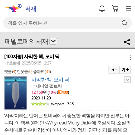
페넬로페의 서재
[100자평] 사악한 책, 모비 딕
메뉴
페넬로페 2025/06/05 12:27
4
0
34
댓글 (
)
먼댓글 (
)
좋아요 (
)
사악한 책, 모비 딕
너새니얼 필브릭
12,150
원 (
10%
↓
400
)
2020-11-20
: 343
‘사악‘이라는 단어는 모비딕에서 중요한 역할을 하지만 전부는 아
니다. 이 책은 원제인 <Why read Moby-Dick>에 충실하다. 소설의
순서대로 단순한 감상이 아닌, 역사와 정치, 인간 심리를 통해 모