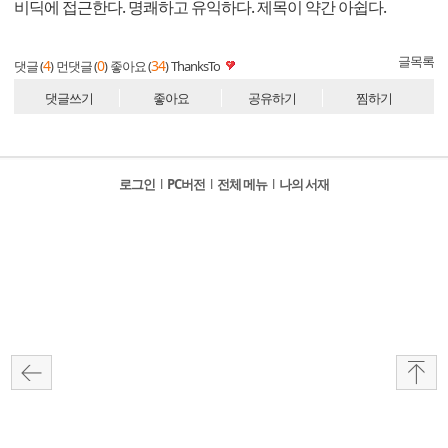
비딕에 접근한다. 명쾌하고 유익하다. 제목이 약간 아쉽다.
글목록
4
0
34
댓글 (
)
먼댓글 (
)
좋아요 (
)
ThanksTo
댓글쓰기
좋아요
공유하기
찜하기
로그인
l
PC버전
l
전체 메뉴
l
나의 서재