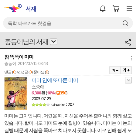
중동이님의 서재
참 똑똑이 미미
메뉴
중동이 2014/07/15 08:43
0
0
0
댓글 (
)
먼댓글 (
)
좋아요 (
)
미미 안에 또다른 미미
소중애
6,300
원 (
10%
↓
350
)
2003-07-25
: 207
미미는 고아입니다. 어렸을 때, 자신을 주어온 할머니와 함께 살고
있습니다. 할머니도 미미도 눈에 질병이 있습니다. 미미는 이 눈의
질병 때문에 사람을 똑바로 쳐다보지 못합니다. 이로 인해 쉽게 오